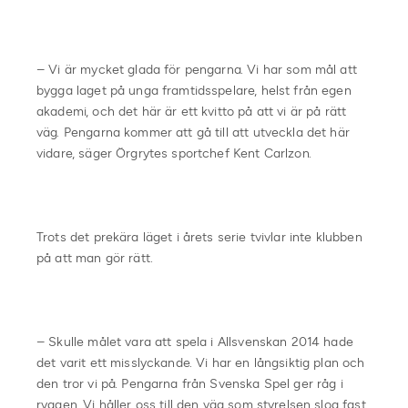
– Vi är mycket glada för pengarna. Vi har som mål att
bygga laget på unga framtidsspelare, helst från egen
akademi, och det här är ett kvitto på att vi är på rätt
väg. Pengarna kommer att gå till att utveckla det här
vidare, säger Örgrytes sportchef Kent Carlzon.
Trots det prekära läget i årets serie tvivlar inte klubben
på att man gör rätt.
– Skulle målet vara att spela i Allsvenskan 2014 hade
det varit ett misslyckande. Vi har en långsiktig plan och
den tror vi på. Pengarna från Svenska Spel ger råg i
ryggen. Vi håller oss till den väg som styrelsen slog fast