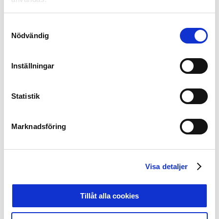
eller senare.
Samtyckesval
Nödvändig
Sluttabell efter omgång
Inställningar
27
1 359 Örgryte IS
Statistik
2 232 Landskrona BoIS
Marknadsföring
3 222 Gais
4 180 IK Brage
Visa detaljer
5 166 Jönköping Södra
Tillåt alla cookies
6 136 Östersunds FK