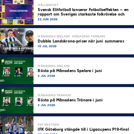
HÅLLBARHET
Svensk Elitfotboll lanserar Fotbollseffekten – en
rapport om Sveriges starkaste folkrörelse och
samhällskraft
22 JUN 2026
MÅNADENS SPELARE
MÅNADENS TRÄNARE
Dubbla Landskrona-priser när juni summeras
10 JUL 2026
MÅNADENS SPELARE
Rösta på Månadens Spelare i juni
3 JUL 2026
MÅNADENS TRÄNARE
Rösta på Månadens Tränare i juni
3 JUL 2026
SEF NEXTGEN
IFK Göteborg stängde till i Ligacupens P19-final