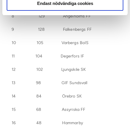
7 131 IFK Värnamo
Endast nödvändiga cookies
8 129 Ängelholms FF
9 128 Falkenbergs FF
10 105 Varbergs BoIS
11 104 Degerfors IF
12 102 Ljungskile SK
13 98 GIF Sundsvall
14 84 Örebro SK
15 68 Assyriska FF
16 48 Hammarby