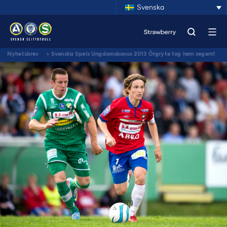
Svenska
Nyhetsbrev
>
Svenska Spels Ungdomsbonus 2013 Örgryte tog hem segern!