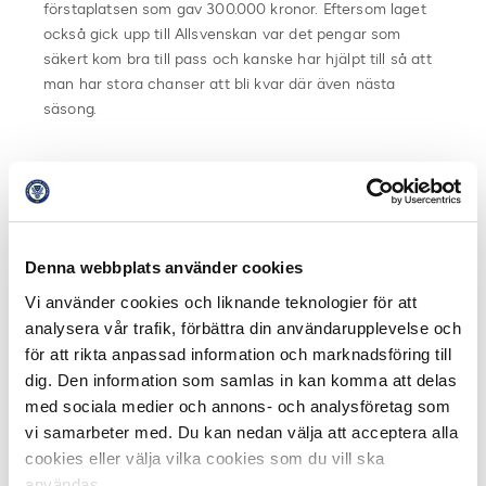
förstaplatsen som gav 300.000 kronor. Eftersom laget
också gick upp till Allsvenskan var det pengar som
säkert kom bra till pass och kanske har hjälpt till så att
man har stora chanser att bli kvar där även nästa
säsong.
Fakta/Svenska Spels Ungdomsbonus
Vinnaren av Svenska Spels Ungdomsbonusliga får
Denna webbplats använder cookies
300.000 kronor, 250.000 till tvåan, trean får 200.000,
Vi använder cookies och liknande teknologier för att
fyran 150.000 och femman 100.000 kronor.
analysera vår trafik, förbättra din användarupplevelse och
Ungdomsbonus är ett system för att premiera klubbar
för att rikta anpassad information och marknadsföring till
som matchar sina unga spelare i Superettan. Maximalt
dig. Den information som samlas in kan komma att delas
två poäng för varje spelare som deltagit på plan
med sociala medier och annons- och analysföretag som
omgång 1 till och med omgång 27. Detta för att undvika
vi samarbeter med. Du kan nedan välja att acceptera alla
att lag vars matcher i seriens slutskede saknar
cookies eller välja vilka cookies som du vill ska
betydelse ska frestas spela med många unga spelare
och knipa bonuspoäng. Spelaren ska vara född 1992
användas.