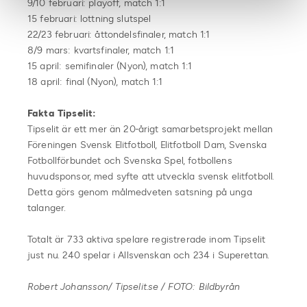
9/10 februari: playoff, match 1:1
15 februari: lottning slutspel
22/23 februari: åttondelsfinaler, match 1:1
8/9 mars: kvartsfinaler, match 1:1
15 april: semifinaler (Nyon), match 1:1
18 april: final (Nyon), match 1:1
Fakta Tipselit:
Tipselit är ett mer än 20-årigt samarbetsprojekt mellan
Föreningen Svensk Elitfotboll, Elitfotboll Dam, Svenska
Fotbollförbundet och Svenska Spel, fotbollens
huvudsponsor, med syfte att utveckla svensk elitfotboll.
Detta görs genom målmedveten satsning på unga
talanger.
Totalt är 733 aktiva spelare registrerade inom Tipselit
just nu. 240 spelar i Allsvenskan och 234 i Superettan.
Robert Johansson/ Tipselit.se / FOTO: Bildbyrån