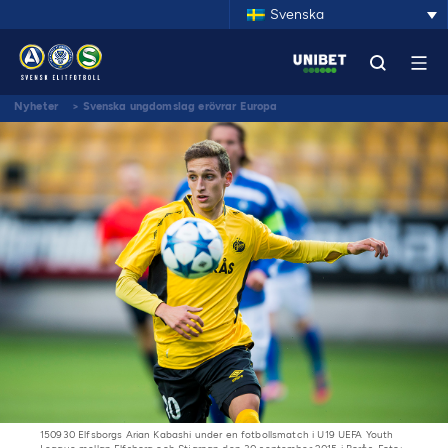
Svenska
Nyheter
>
Svenska ungdomslag erövrar Europa
150930 Elfsborgs Arian Kabashi under en fotbollsmatch i U19 UEFA Youth