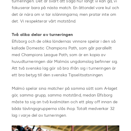
turneringen. Det är svårt att säga hur långt vi kan gå, vi
fokuserar bara på nästa match. En åttondel vore kul och
det är nära om vi tar islänningarna, men pratar inte om
det. Vi respekterar vårt motstånd.
Två olika delar av turneringen
Elfsborg och de olika ländernas vinnare spelar i den så
kallade Domestic Champions Path, som går parallellt
med Champions League Path, som är en kopia av
huvudturneringen där Malmös ungdomslag befinner sig.
Att två svenska lag gör så bra ifrån sig i turneringen är
ett bra betyg till den svenska Tipselitsatsningen.
Malmö spelar sina matcher på samma sätt som A-laget
gör, samma grupp, samma motstånd, medan Elfsborg
måste ta sig an två kvalmöten och ett play off innan de
båda tävlingsgrupperna slås ihop. Totalt medverkar 32
lag i varje del av turneringen.