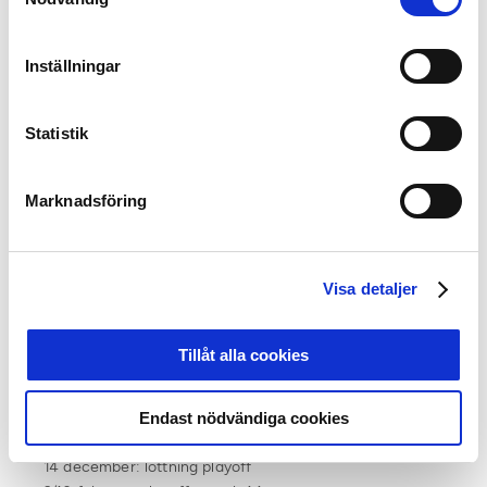
Datum för UEFA Youth League
Inställningar
15 september: PSG – Malmö 0-0
30 september: Malmö – Real Madrid 1-0
Statistik
30 september: Elfsborg – Stjarnan 2-0
21 oktober: Malmö – Shakhtar Donetsk 5-5
Marknadsföring
21 oktober: Stjarnan – Elfsborg 1-0
3 november: Shakhtar Donetsk – Malmö
Visa detaljer
4 november: FK Rad – Elfsborg (Domestic Champions
Path, andra rundan, match 1:2)
25 november: Malmö – PSG
Tillåt alla cookies
25 november: Elfsborg – FK Rad (Domestic Champions
Path, andra rundan, match 2:2)
8 december: Real Madrid – Malmö
Endast nödvändiga cookies
14 december: lottning playoff