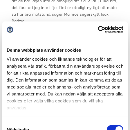
att de här lagen inte är omöjliga att slå. Vi är ju lika bra,
det förstod jag inte i fjol. Det är otroligt nyttigt att möta
så här bra motstånd, säger Malmös segerskytt Isak
Radzic.
Elfsborg lyckades inledningsvis undgå lag som Celtic,
Anderlecht och Middlesborough när lotten i stället föll
på Stjarnan från Island. Skulle Elfsborg slå ut Stjarnan
Denna webbplats använder cookies
väntar vinnaren av FK Rad från Serbien och NK
Vi använder cookies och liknande teknologier för att
Domzale från Slovenien. Vinst där och Elfsborg kommer
analysera vår trafik, förbättra din användarupplevelse och
få spela play off mot en av grupptvåorna på Malmös
för att rikta anpassad information och marknadsföring till
sida av turneringen, innan då båda tävlingsgrupperna
dig. Den information som samlas in kan komma att delas
slås ihop i och med åttondelsfinalerna.
med sociala medier och annons- och analysföretag som
vi samarbeter med. Du kan nedan välja att acceptera alla
Returmötet mot Stjarnan spelas den 21 oktober.
cookies eller välja vilka cookies som du vill ska
Speldatumen för nästa runda är 4 respektive 25
användas.
november. Skulle Elfsborg nå play off så spelas den
utan returmöte i början av februari,
Samtyckesval
Nödvändig