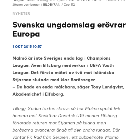
League mellan Elfsborg och Stjarnan den 30 september 2015 i Borås. Foto:
Jörgen Jarnberger / BILDBYRÅN / Cop 112
NYHETER
Svenska ungdomslag erövrar
Europa
1 OKT 2015 10:57
Malmö är inte Sveriges enda lag i Champions
League. Även Elfsborg medverkar i UEFA Youth
League. Det första mötet av två mot isländska
Stjarnan slutade med klar Boråsseger.
– De hade en enda målchans, säger Tony Lundqvist,
Akademichef i Elfsborg.
Tillägg: Sedan texten skrevs så har Malmö spelat 5-5
hemma mot Shakthar Donetsk U19 medan Elfsborg
förlorade returen mot Stjarnan på Island, men
boråsarna avancerar ändå till den andra rundan. Där
väntar FK Rad från Serbien i ett dubbelmöte. Malmö