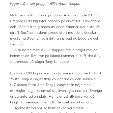
ligger tvåa i sin grupp i UEFA Youth League .
Matchen mot Stjarnan på Borås Arena slutade 2-0 till
Elfsborgs U19-lag inför ögonen på drygt 1200 åskådare
och båda målen gjordes av Arian Kabashi, det sista på
straff. Boråsarna dominerade stort mot de isländska
mästarna Stjärnan och det fanns bud på både tre och
fyra mål.
– Vi är nöjda med 2-0, vi släpper inte in något mål på
hemmaplan. Returen på Island kommer bli tuff, det är vi
förberedda på, säger Tony Lundqvist.
Elfsborgs U19-lag är som första svenska lag med i UEFA
Youth League i egenskap av vinnare av den svenska
U17-serien förra året. Tony Lundqvist är nöjd med
att reglerna gjorts om så att även ligavinnaren i Sverige
är garanterad en plats. Han tror att Elfsborg kan gå
långt i turneringen men vill inte spekulera hur långt.
– Ligamästarna bör så klart också vara med i