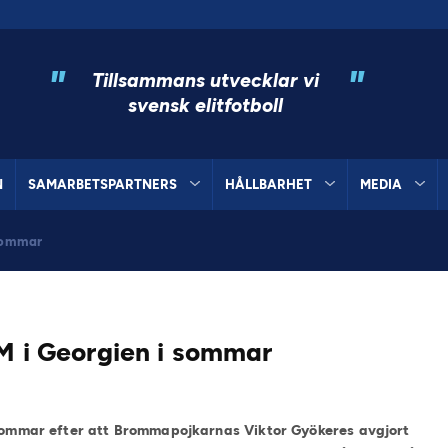
"
"
Tillsammans utvecklar vi
svensk elitfotboll
N
SAMARBETSPARTNERS
HÅLLBARHET
MEDIA
 sommar
EM i Georgien i sommar
i sommar efter att Brommapojkarnas Viktor Gyökeres avgjort