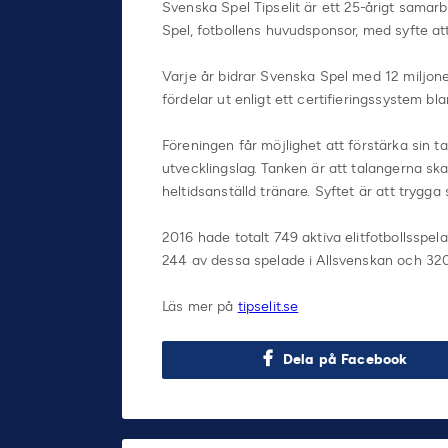
Svenska Spel Tipselit är ett 25-årigt samar
Spel, fotbollens huvudsponsor, med syfte att 
Varje år bidrar Svenska Spel med 12 miljone
fördelar ut enligt ett certifieringssystem b
Föreningen får möjlighet att förstärka sin t
utvecklingslag. Tanken är att talangerna ska 
heltidsanställd tränare. Syftet är att trygga 
2016 hade totalt 749 aktiva elitfotbollsspel
244 av dessa spelade i Allsvenskan och 320
Läs mer på
tipselit.se
Dela på Facebook