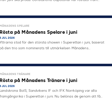
MÅNADENS SPELARE
Rösta på Månadens Spelare i juni
3 JUL 2026
Yttrarna stod för den största showen i Superettan i juni, baserat
på den trio som nominerats till utmärkelsen Månadens…
MÅNADENS TRÄNARE
Rösta på Månadens Tränare i juni
3 JUL 2026
Landskrona BoIS, Sandvikens IF och IFK Norrköping var alla
framgångsrika i Superettan i juni. Nu belönas de genom att få…