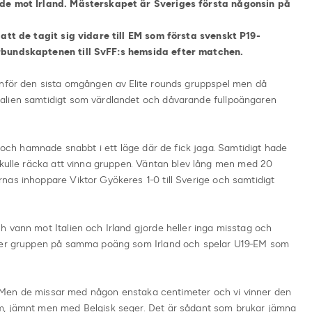
ade mot Irland. Mästerskapet är Sveriges första någonsin på
 att de tagit sig vidare till EM som första svenskt P19-
rbundskaptenen till SvFF:s hemsida efter matchen.
inför den sista omgången av Elite rounds gruppspel men då
alien samtidigt som värdlandet och dåvarande fullpoängaren
d och hamnade snabbt i ett läge där de fick jaga. Samtidigt hade
skulle räcka att vinna gruppen. Väntan blev lång men med 20
nas inhoppare Viktor Gyökeres 1-0 till Sverige och samtidigt
 vann mot Italien och Irland gjorde heller inga misstag och
nner gruppen på samma poäng som Irland och spelar U19-EM som
et. Men de missar med någon enstaka centimeter och vi vinner den
m, jämnt men med Belgisk seger. Det är sådant som brukar jämna