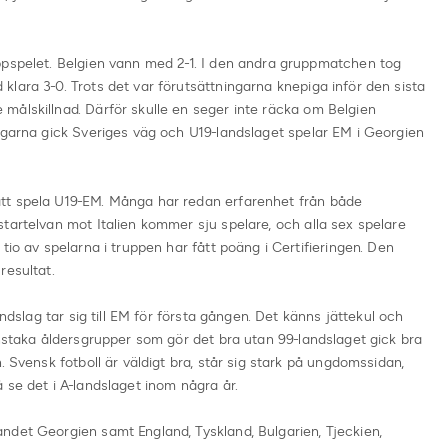
ppspelet. Belgien vann med 2-1. I den andra gruppmatchen tog
lara 3-0. Trots det var förutsättningarna knepiga inför den sista
målskillnad. Därför skulle en seger inte räcka om Belgien
ngarna gick Sveriges väg och U19-landslaget spelar EM i Georgien
tt spela U19-EM. Många har redan erfarenhet från både
tartelvan mot Italien kommer sju spelare, och alla sex spelare
tio av spelarna i truppen har fått poäng i Certifieringen. Den
resultat.
andslag tar sig till EM för första gången. Det känns jättekul och
enstaka åldersgrupper som gör det bra utan 99-landslaget gick bra
. Svensk fotboll är väldigt bra, står sig stark på ungdomssidan,
 se det i A-landslaget inom några år.
ndet Georgien samt England, Tyskland, Bulgarien, Tjeckien,