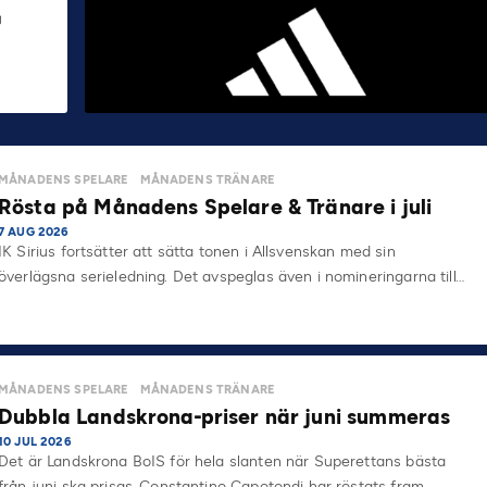
MÅNADENS SPELARE
MÅNADENS TRÄNARE
Rösta på Månadens Spelare & Tränare i juli
7 AUG 2026
IK Sirius fortsätter att sätta tonen i Allsvenskan med sin
överlägsna serieledning. Det avspeglas även i nomineringarna till…
MÅNADENS SPELARE
MÅNADENS TRÄNARE
Dubbla Landskrona-priser när juni summeras
10 JUL 2026
Det är Landskrona BoIS för hela slanten när Superettans bästa
från juni ska prisas. Constantino Capotondi har röstats fram…