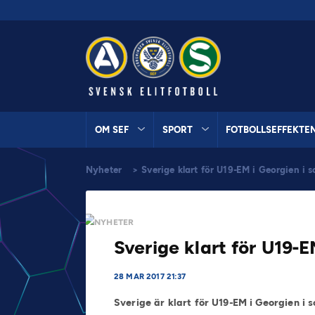
OM SEF
SPORT
FOTBOLLSEFFEKTE
Nyheter
>
Sverige klart för U19-EM i Georgien i
NYHETER
Sverige klart för U19-
28 MAR 2017 21:37
Sverige är klart för U19-EM i Georgien 