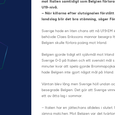
mot Italien samtidigt som Belgien förlor
U19-nivå.
– När killarna efter slutsignalen förstått
landslag blir det bra stämning, säger Fö
Sverige hade en liten chans att nå U19-EM 
behövde Claes Erikssons mannar besegra It
Belgien skulle förlora poäng mot Irland.
Belgien gjorde tidigt ett självmål mot Irlan
Sverige 0-0 på Italien och ett svenskt mål 
minuter kvar att spela gjorde Brommapojkar
hade Belgien inte gjort något mål på Irland.
Väntan blev lång men Sverige höll undan och
besegrade Belgien. Det gör att Sverige vi
ett av åtta lag i sommar.
– Italien har en jättechans alldeles i slut
jämna matchen. Mot Belgien var det tvärto