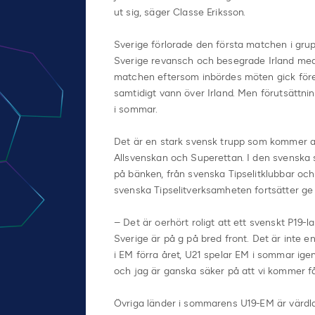
ut sig, säger Classe Eriksson.
Sverige förlorade den första matchen i gru
Sverige revansch och besegrade Irland med k
matchen eftersom inbördes möten gick före 
samtidigt vann över Irland. Men förutsättni
i sommar.
Det är en stark svensk trupp som kommer a
Allsvenskan och Superettan. I den svenska s
på bänken, från svenska Tipselitklubbar och 
svenska Tipselitverksamheten fortsätter ge 
– Det är oerhört roligt att ett svenskt P19-l
Sverige är på g på bred front. Det är inte 
i EM förra året, U21 spelar EM i sommar igen
och jag är ganska säker på att vi kommer få
Övriga länder i sommarens U19-EM är värdla