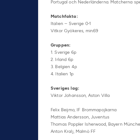
Portugal och Nederländerna. Matcherna
spe
Matchfakta:
Italien – Sverige 0-1
Vitkor Gyökeres, min.69
Gruppen:
1. Sverige 6p
2. Irland 6p
3. Belgien 4p
4. Italien 1p
Sveriges lag:
Viktor Johansson, Aston Villa
Felix Beijmo, IF Brommapojkarna
Mattias Andersson, Juventus
Thomas Poppler Isherwood, Bayern Münch
Anton Kralj, Malmö FF