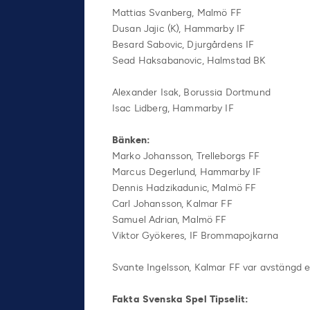
Mattias Svanberg, Malmö FF
Dusan Jajic (K), Hammarby IF
Besard Sabovic, Djurgårdens IF
Sead Haksabanovic, Halmstad BK
Alexander Isak, Borussia Dortmund
Isac Lidberg, Hammarby IF
Bänken:
Marko Johansson, Trelleborgs FF
Marcus Degerlund, Hammarby IF
Dennis Hadzikadunic, Malmö FF
Carl Johansson, Kalmar FF
Samuel Adrian, Malmö FF
Viktor Gyökeres, IF Brommapojkarna
Svante Ingelsson, Kalmar FF var avstängd ef
Fakta Svenska Spel Tipselit: