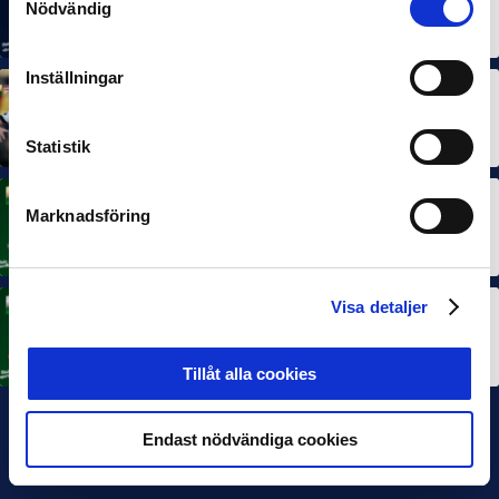
Nödvändig
Rösta på Månadens Spelare & Tränare i juli
7 AUG 2026
Inställningar
MÅNADENS SPELARE
MÅNADENS TRÄNARE
Dubbla Landskrona-priser när juni summeras
10 JUL 2026
Statistik
MÅNADENS SPELARE
Marknadsföring
Rösta på Månadens Spelare i juni
3 JUL 2026
Visa detaljer
MÅNADENS TRÄNARE
Rösta på Månadens Tränare i juni
3 JUL 2026
Tillåt alla cookies
Endast nödvändiga cookies