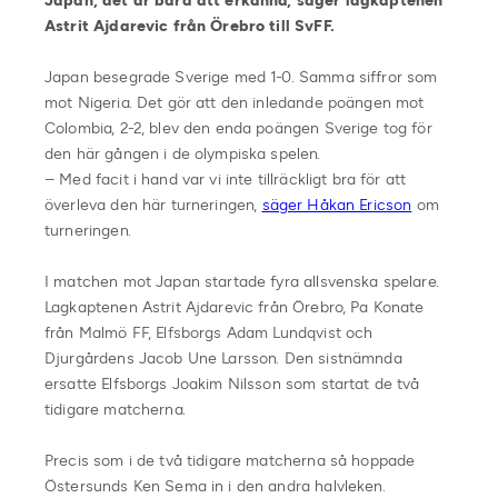
Japan, det är bara att erkänna, säger lagkaptenen
Astrit Ajdarevic från Örebro till SvFF.
Japan besegrade Sverige med 1-0. Samma siffror som
mot Nigeria. Det gör att den inledande poängen mot
Colombia, 2-2, blev den enda poängen Sverige tog för
den här gången i de olympiska spelen.
– Med facit i hand var vi inte tillräckligt bra för att
överleva den här turneringen,
säger Håkan Ericson
om
turneringen.
I matchen mot Japan startade fyra allsvenska spelare.
Lagkaptenen Astrit Ajdarevic från Örebro, Pa Konate
från Malmö FF, Elfsborgs Adam Lundqvist och
Djurgårdens Jacob Une Larsson. Den sistnämnda
ersatte Elfsborgs Joakim Nilsson som startat de två
tidigare matcherna.
Precis som i de två tidigare matcherna så hoppade
Östersunds Ken Sema in i den andra halvleken.