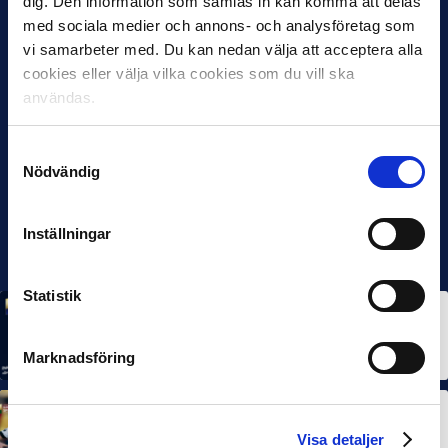
dig. Den information som samlas in kan komma att delas
med sociala medier och annons- och analysföretag som
vi samarbeter med. Du kan nedan välja att acceptera alla
cookies eller välja vilka cookies som du vill ska
användas.
Samtyckesval
Nödvändig
Inställningar
Statistik
MÅNADENS SPELARE
MÅNADENS TRÄNARE
Rösta på Månadens Spelare & Tränare i juli
7 AUG 2026
Marknadsföring
MÅNADENS SPELARE
MÅNADENS TRÄNARE
Dubbla Landskrona-priser när juni summeras
Visa detaljer