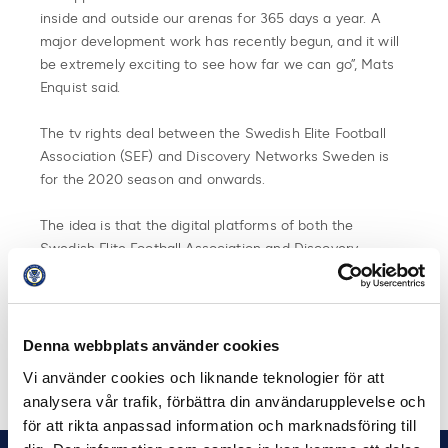
inside and outside our arenas for 365 days a year. A
major development work has recently begun, and it will
be extremely exciting to see how far we can go”, Mats
Enquist said.
The tv rights deal between the Swedish Elite Football
Association (SEF) and Discovery Networks Sweden is
for the 2020 season and onwards.
The idea is that the digital platforms of both the
Swedish Elite Football Association and Discovery
Network Sweden will meet in the ambition to further
enhance the supporters’ experience and to explore new
business opportunities together.
Denna webbplats använder cookies
Dela på Facebook
Dela på Twitter
Vi använder cookies och liknande teknologier för att
analysera vår trafik, förbättra din användarupplevelse och
för att rikta anpassad information och marknadsföring till