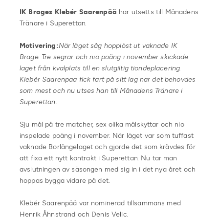
IK Brages Klebér Saarenpää
har utsetts till Månadens
Tränare i Superettan.
Motivering:
När läget såg hopplöst ut vaknade IK
Brage. Tre segrar och nio poäng i november skickade
laget från kvalplats till en slutgiltig tiondeplacering.
Klebér Saarenpää fick fart på sitt lag när det behövdes
som mest och nu utses han till Månadens Tränare i
Superettan.
Sju mål på tre matcher, sex olika målskyttar och nio
inspelade poäng i november. När läget var som tuffast
vaknade Borlängelaget och gjorde det som krävdes för
att fixa ett nytt kontrakt i Superettan. Nu tar man
avslutningen av säsongen med sig in i det nya året och
hoppas bygga vidare på det.
Klebér Saarenpää var nominerad tillsammans med
Henrik Åhnstrand och Denis Velic.