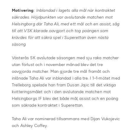
Motivering
:
Inblandad i lagets alla mål när kontraktet
säkrades. Höjdpunkten var avslutande matchen mot
Helsingborg där Taha Ali, med ett mål och en assist, såg
till att VSK klarade oavgjort och tog poängen som
krävdes för att säkra spel i Superettan även nästa
säsong.
Västerås SK avslutade säsongen med sju raka matcher
utan förlust och i november månad blev det tre
oavgjorda matcher. Man gjorde tre mål framåt och
inlånade Taha Ali var inblandad i alla tre. I 1–1-mötet med
Trelleborg spelade han fram Dusan Jajic till det viktiga
kvitteringsmålet och i den avslutande matchen mot
Helsingborgs IF blev det både mål, assist och en poäng
som säkrade kontraktet i Superettan.
Taha Ali var nominerad tillsammans med Dijan Vukojevic
och Ashley Coffey.