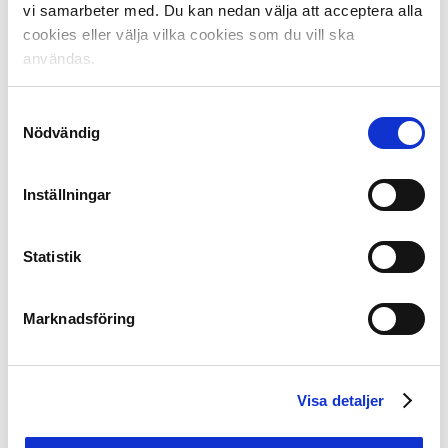
vi samarbeter med. Du kan nedan välja att acceptera alla
Widerberg
(TT),
Oskar Pålsson
(Borås Tidning),
Jonas
cookies eller välja vilka cookies som du vill ska
Bergström
(Trelleborgs Allehanda),
Andreas
användas.
Lidén
(Sundsvalls Tidning),
Linus
Petersson
(GP),
Hector Junelind
(GT),
Christian
Ahlin
(Värnamo Nyheter),
Raul Valencia
Samtyckesval
Nödvändig
Lopez
(Unibet),
Victor Laag
(Smålandsposten),
Johan
Orrenius
(Offside),
Jonas Hansson
(Fotboll
Skåne),
Magnus Sundvall
(Jönköpings-Posten),
Kristian
Inställningar
Bågefeldt
(Borlänge Tidning),
Göran
Bolin
(Sportbladet),
Ludwig Billengren
(Hallands-
Nyheter),
Thomas Hasselgren
(SEF),
Phillip
Statistik
Trollér
(GP),
Rasmus Ellvin
(VLT),
Linus
Sunnervik
(Svenska Fans/FanTV)
Marknadsföring
Tidigare vinnare Superettan 2021:
Månadens tränare:
April: Stefan Jacobsson, GAIS
Visa detaljer
Maj: Robin Asterhed/Jonas Thern, IFK Värnamo
Juni: Billy Magnusson, Landskrona BoIS