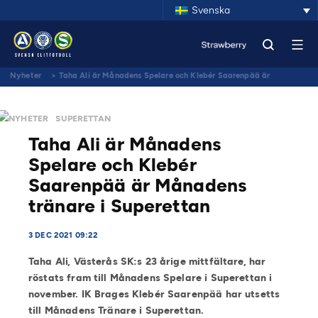
Svenska
Nyheter
>
Taha Ali är Månadens Spelare och Klebér Saarenpää är
Månadens tränare i Superettan
NYHETER
SUPERETTAN
Taha Ali är Månadens
Spelare och Klebér
Saarenpää är Månadens
tränare i Superettan
3 DEC 2021 09:22
Taha Ali, Västerås SK:s 23 årige mittfältare, har
röstats fram till Månadens Spelare i Superettan i
november. IK Brages Klebér Saarenpää har utsetts
till Månadens Tränare i Superettan.