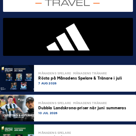
MÅNADENS SPELARE
MÅNADENS TRÄNARE
Rösta på Månadens Spelare & Tränare i juli
7 AUG 2026
MÅNADENS SPELARE
MÅNADENS TRÄNARE
Dubbla Landskrona-priser när juni summeras
10 JUL 2026
MÅNADENS SPELARE