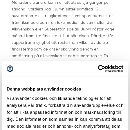
Månadens tränare kommer att utses sju gånger per
säsong i vardera liga. I juryn sitter samtliga 16
huvudtränare eller lagkaptener samt sportjournalister
från riksmedia och från lokalmedia i de samhällen där
Allsvenskan eller Superettan spelas. Juryn röstar varje
månad fram tre finalister till utmärkelsen. Därefter får
supportrar möjlighet att rösta fram vilken av de tre
finalisterna som de anser ska vinna genom en
omröstning på allsvenskan.se och superettan.se. En
totalsumma räknas sedan samman där media,
lagkaptener och supportrar står för varsin tredjedel och
en vinnare utses.
Denna webbplats använder cookies
Juryn Superettan
Camilla Enström
(discovery+),
Pär
Vi använder cookies och liknande teknologier för att
Hansson
(discovery+),
Emelie
analysera vår trafik, förbättra din användarupplevelse och
Ölander
(discovery+),
Petra Thoren
(Sportbladet),
Anel
för att rikta anpassad information och marknadsföring till
Avdic
(Expressen),
Jens Werner
(Sörmlands
dig. Den information som samlas in kan komma att delas
Media),
Mathias Lühr
(FotbollDirekt),
Eric
med sociala medier och annons- och analysföretag som
Persson
(Helsingborgs Dagblad),
Mikael