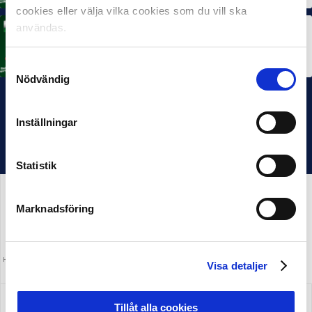
cookies eller välja vilka cookies som du vill ska
användas.
MÅNADENS TRÄNARE
Rösta på Månadens Tränare i juni
3 JUL 2026
Samtyckesval
Nödvändig
Inställningar
Statistik
Marknadsföring
HUVUDPARTNER OCH PRESENTING PARTNER
MEDIAPARTNER
Visa detaljer
ALLSVENSKAN
Tillåt alla cookies