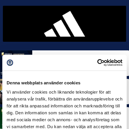
MÅNADENS SPELARE
MÅNADENS TRÄNARE
Rösta på Månadens Spelare & Tränare i juli
7 AUG 2026
Denna webbplats använder cookies
MÅNADENS SPELARE
MÅNADENS TRÄNARE
Dubbla Landskrona-priser när juni summeras
Vi använder cookies och liknande teknologier för att
10 JUL 2026
analysera vår trafik, förbättra din användarupplevelse och
för att rikta anpassad information och marknadsföring till
dig. Den information som samlas in kan komma att delas
MÅNADENS SPELARE
med sociala medier och annons- och analysföretag som
Rösta på Månadens Spelare i juni
3 JUL 2026
vi samarbeter med. Du kan nedan välja att acceptera alla