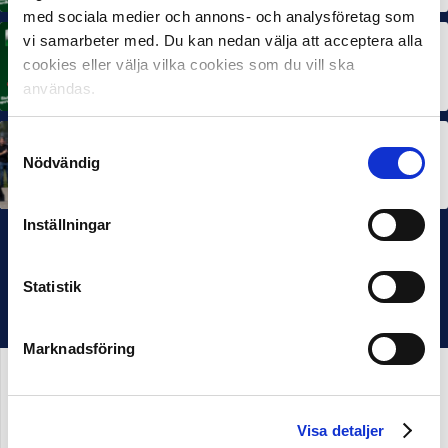
med sociala medier och annons- och analysföretag som
vi samarbeter med. Du kan nedan välja att acceptera alla
MÅNADENS TRÄNARE
cookies eller välja vilka cookies som du vill ska
Rösta på Månadens Tränare i juni
3 JUL 2026
användas.
Samtyckesval
SEF NEXTGEN
Nödvändig
IFK Göteborg stängde till i Ligacupens P19-final
22 JUN 2026
Inställningar
Statistik
Marknadsföring
Visa detaljer