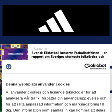
HÅLLBARHET
Svensk Elitfotboll lanserar Fotbollseffekten – en
rapport om Sveriges starkaste folkrörelse och
samhällskraft
22 JUN 2026
MÅNADENS SPELARE
MÅNADENS TRÄNARE
Dubbla Landskrona-priser när juni summeras
10 JUL 2026
Denna webbplats använder cookies
Vi använder cookies och liknande teknologier för att
analysera vår trafik, förbättra din användarupplevelse och
MÅNADENS SPELARE
för att rikta anpassad information och marknadsföring till
Rösta på Månadens Spelare i juni
3 JUL 2026
dig. Den information som samlas in kan komma att delas