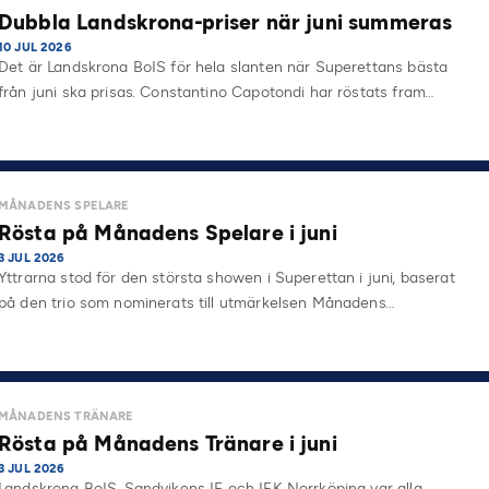
Dubbla Landskrona-priser när juni summeras
10 JUL 2026
Det är Landskrona BoIS för hela slanten när Superettans bästa
från juni ska prisas. Constantino Capotondi har röstats fram…
MÅNADENS SPELARE
Rösta på Månadens Spelare i juni
3 JUL 2026
Yttrarna stod för den största showen i Superettan i juni, baserat
på den trio som nominerats till utmärkelsen Månadens…
MÅNADENS TRÄNARE
Rösta på Månadens Tränare i juni
3 JUL 2026
Landskrona BoIS, Sandvikens IF och IFK Norrköping var alla