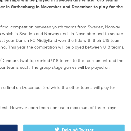
pionships will be played in Sweden this winter. U18 teams
r in Gothenburg in November and December to play for the
fficial competition between youth teams from Sweden, Norway
on which in Sweden and Norway ends in November and to secure
ast year Danish FC Midtjylland won the title with their U19 team
nal. This year the competition will be played between U18 teams.
ee (Denmark two) top ranked U18 teams to the tournament and the
 four teams each. The group stage games will be played on
n a final on December 3rd while the other teams will play for
e latest. However each team can use a maximum of three player
Dela på Twitter