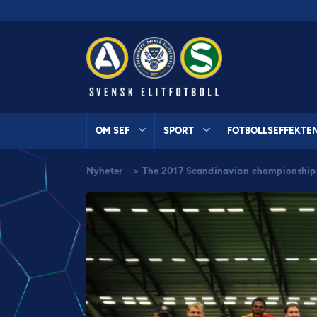
OM SEF
SPORT
FOTBOLLSEFFEKTE
Nyheter
>
The 2017 Scandinavian championships 