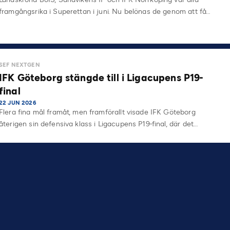
framgångsrika i Superettan i juni. Nu belönas de genom att få…
SEF NEXTGEN
IFK Göteborg stängde till i Ligacupens P19-
final
22 JUN 2026
Flera fina mål framåt, men framförallt visade IFK Göteborg
återigen sin defensiva klass i Ligacupens P19-final, där det…