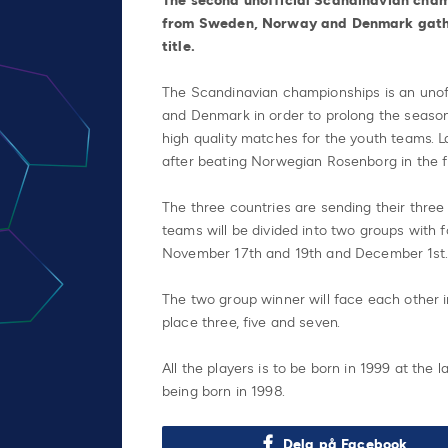
The second unofficial Scandinavian cham
from Sweden, Norway and Denmark gathe
title.
The Scandinavian championships is an uno
and Denmark in order to prolong the seas
high quality matches for the youth teams. L
after beating Norwegian Rosenborg in the fi
The three countries are sending their thr
teams will be divided into two groups with
November 17th and 19th and December 1st.
The two group winner will face each other i
place three, five and seven.
All the players is to be born in 1999 at th
being born in 1998.
Dela på Facebook