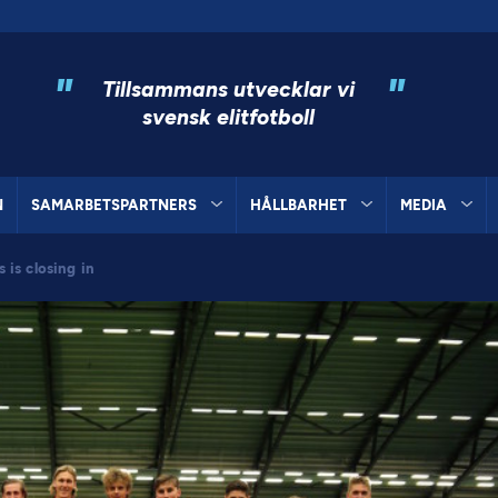
"
"
Tillsammans utvecklar vi
svensk elitfotboll
N
SAMARBETSPARTNERS
HÅLLBARHET
MEDIA
is closing in