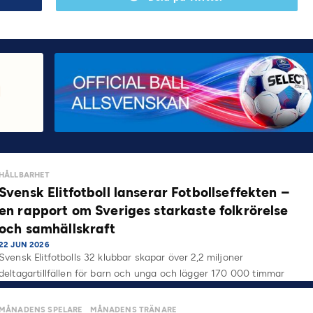
HÅLLBARHET
Svensk Elitfotboll lanserar Fotbollseffekten –
en rapport om Sveriges starkaste folkrörelse
och samhällskraft
22 JUN 2026
Svensk Elitfotbolls 32 klubbar skapar över 2,2 miljoner
deltagartillfällen för barn och unga och lägger 170 000 timmar
på…
MÅNADENS SPELARE
MÅNADENS TRÄNARE