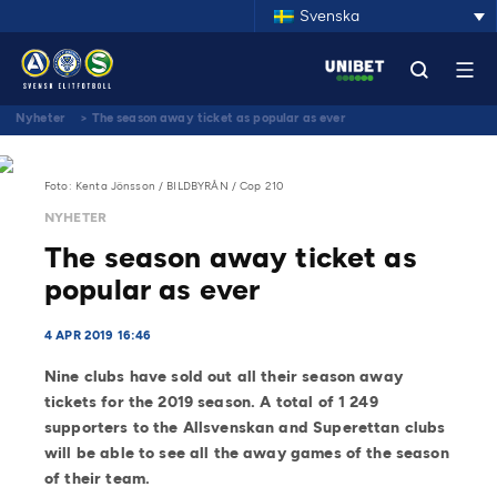
Svenska
Nyheter
>
The season away ticket as popular as ever
Foto: Kenta Jönsson / BILDBYRÅN / Cop 210
NYHETER
The season away ticket as
popular as ever
4 APR 2019 16:46
Nine clubs have sold out all their season away
tickets for the 2019 season. A total of 1 249
supporters to the Allsvenskan and Superettan clubs
will be able to see all the away games of the season
of their team.