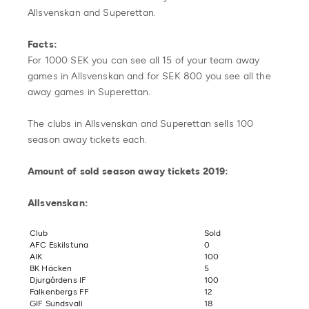
Allsvenskan and Superettan.
Facts:
For 1000 SEK you can see all 15 of your team away
games in Allsvenskan and for SEK 800 you see all the
away games in Superettan.
The clubs in Allsvenskan and Superettan sells 100
season away tickets each.
Amount of sold season away tickets 2019:
Allsvenskan:
Club
Sold
AFC Eskilstuna
0
AIK
100
BK Häcken
5
Djurgårdens IF
100
Falkenbergs FF
12
GIF Sundsvall
18