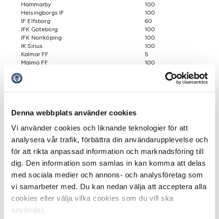
Hammarby
100
Helsingborgs IF
100
IF Elfsborg
60
IFK Göteborg
100
IFK Norrköping
100
IK Sirius
100
Kalmar FF
5
Malmö FF
100
Örebro SK
16
Östersunds FK
16
Denna webbplats använder cookies
Superettan:
Vi använder cookies och liknande teknologier för att
analysera vår trafik, förbättra din användarupplevelse och
Club
Sold
Dalkurd FF
10
för att rikta anpassad information och marknadsföring till
Degerfors IF
26
dig. Den information som samlas in kan komma att delas
GAIS
100
Halmstads BK
9
med sociala medier och annons- och analysföretag som
IF Brommapojkarna
0
vi samarbeter med. Du kan nedan välja att acceptera alla
IK Brage
4
cookies eller välja vilka cookies som du vill ska
IK Frej
0
Jönköping Södra
33
användas.
Mjällby AIF
13