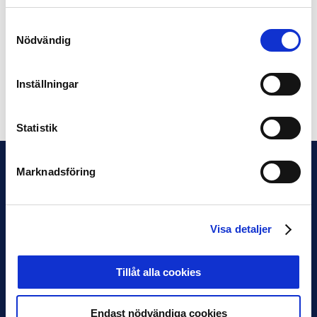
Norrby IF
0
Syrianska FC
0
Samtyckesval
Trelleborgs FF
10
Nödvändig
Varberg BOIS
0
Västerås SK
26
Örgryte IS
68
Östers IF
18
Inställningar
Dela på Facebook
Dela på Twitter
Statistik
Marknadsföring
Visa detaljer
Tillåt alla cookies
Endast nödvändiga cookies