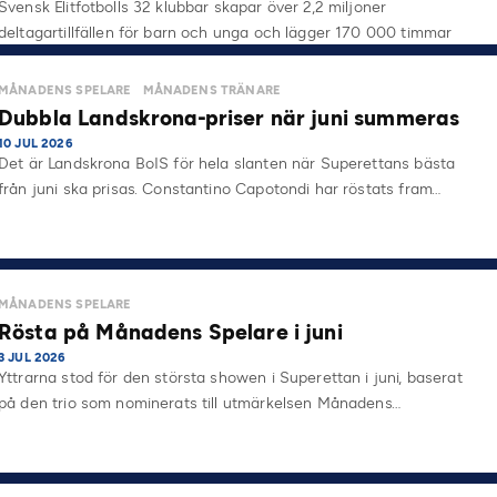
Svensk Elitfotbolls 32 klubbar skapar över 2,2 miljoner
deltagartillfällen för barn och unga och lägger 170 000 timmar
på…
MÅNADENS SPELARE
MÅNADENS TRÄNARE
Dubbla Landskrona-priser när juni summeras
10 JUL 2026
Det är Landskrona BoIS för hela slanten när Superettans bästa
från juni ska prisas. Constantino Capotondi har röstats fram…
MÅNADENS SPELARE
Rösta på Månadens Spelare i juni
3 JUL 2026
Yttrarna stod för den största showen i Superettan i juni, baserat
på den trio som nominerats till utmärkelsen Månadens…