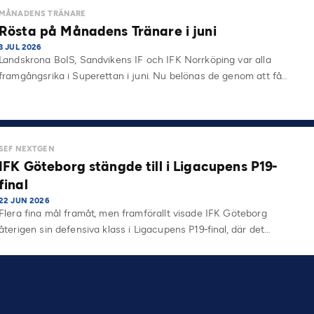
MÅNADENS TRÄNARE
Rösta på Månadens Tränare i juni
3 JUL 2026
Landskrona BoIS, Sandvikens IF och IFK Norrköping var alla
framgångsrika i Superettan i juni. Nu belönas de genom att få…
SEF NEXTGEN
IFK Göteborg stängde till i Ligacupens P19-
final
22 JUN 2026
Flera fina mål framåt, men framförallt visade IFK Göteborg
återigen sin defensiva klass i Ligacupens P19-final, där det…