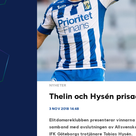
NYHETER
Thelin och Hysén pris
3 NOV 2018 14:48
Elitdomareklubben presenterar vinnarna t
samband med avslutningen av Allsvenskan
IFK Göteborgs trotjänare Tobias Hysén.