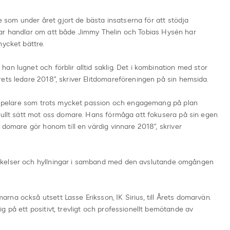
re som under året gjort de bästa insatserna för att stödja
gar handlar om att både Jimmy Thelin och Tobias Hysén har
mycket bättre.
an lugnet och förblir alltid saklig. Det i kombination med stor
ets ledare 2018”, skriver Elitdomareföreningen på sin hemsida.
en spelare som trots mycket passion och engagemang på plan
fullt sätt mot oss domare. Hans förmåga att fokusera på sin egen
 domare gör honom till en värdig vinnare 2018”, skriver
rkelser och hyllningar i samband med den avslutande omgången
na också utsett Lasse Eriksson, IK Sirius, till Årets domarvän.
 på ett positivt, trevligt och professionellt bemötande av