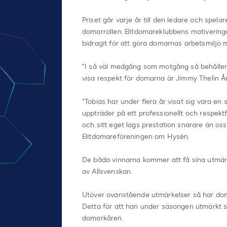
Priset går varje år till den ledare och spela
domarrollen. Elitdomareklubbens motiverin
bidragit för att göra domarnas arbetsmiljö 
”I så väl medgång som motgång så behåller h
visa respekt för domarna är Jimmy Thelin År
”Tobias har under flera år visat sig vara 
uppträder på ett professionellt och respekt
och sitt eget lags prestation snarare än oss
Elitdomareföreningen om Hysén.
De båda vinnarna kommer att få sina utmä
av Allsvenskan.
Utöver ovanstående utmärkelser så har domar
Detta för att han under säsongen utmärkt sig
domarkåren.