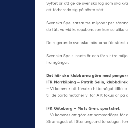
Syftet är att ge de svenska lag som ska kva
att förbereda sig på bästa sätt.
Svenska Spel satsar tre miljoner per säsong
de fått varvid Europabonusen kan se olika ut 
De regerande svenska mästarna får störst 
Svenska Spels insats är och förblir tre milj
framgångar.
Det här ska klubbarna göra med pengarn
IFK Norrköping – Patrik Selin, klubbdirek
– Vi kommer att försöka hitta något tillfälle
till de borta matcher vi får. Allt fokus är på
IFK Göteborg – Mats Gren, sportchef:
– Vi kommer att göra ett sommarläger för a
Strömsgodset i Stenungsund torsdagen fö