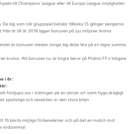
lspela till Champions League eller till Europa League möjligheten
. De lag som når gruppspel betalar tillbaka 1.5 gånger pengarna
från år till år. 2016 ligger bonusen på sju miljoner kronor.
andel av bonusen medan övriga lag delar lika på en lägre summa.
oner kronor. Att bonusen nu är högre beror på Malmö FF:s tidigare
a i år:
tör:
 att fördjupa oss i träningen på en annan ort samt flyga drägligt
 det sportsliga och resebiten är den stora biten.
tt få bästa möjliga förberedelser och på det en match mot
re midsommar.