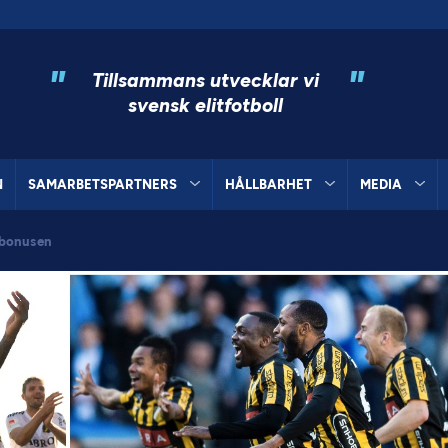
"
"
Tillsammans utvecklar vi
svensk elitfotboll
N
SAMARBETSPARTNERS
HÅLLBARHET
MEDIA
abonusen