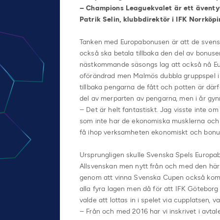
– Champions Leaguekvalet är ett äventyr
Patrik Selin, klubbdirektör i IFK Norrköpi
Tanken med Europabonusen är att de svenska l
också ska betala tillbaka den del av bonusen 
nästkommande säsongs lag att också nå Eur
oförändrad men Malmös dubbla gruppspel i C
tillbaka pengarna de fått och potten är därfö
del av merparten av pengarna, men i år gy
– Det är helt fantastiskt. Jag visste inte o
som inte har de ekonomiska musklerna och d
få ihop verksamheten ekonomiskt och bonusen
Ursprungligen skulle Svenska Spels Europabo
Allsvenskan men nytt från och med den här s
genom att vinna Svenska Cupen också komme
alla fyra lagen men då för att IFK Göteborg
valde att lottas in i spelet via cupplatsen, v
– Från och med 2016 har vi inskrivet i avtalet