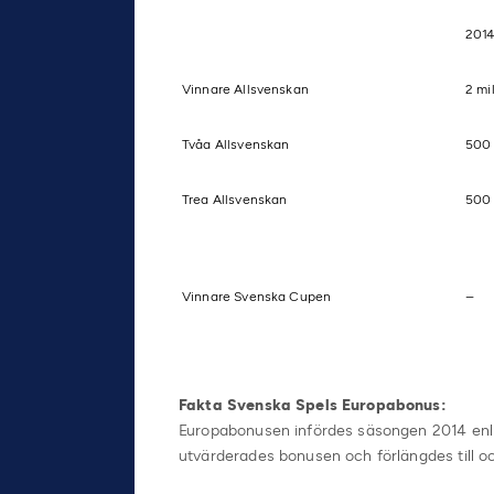
201
Vinnare Allsvenskan
2 mi
Tvåa Allsvenskan
500
Trea Allsvenskan
500
Vinnare Svenska Cupen
–
Fakta Svenska Spels Europabonus:
Europabonusen infördes säsongen 2014 enlig
utvärderades bonusen och förlängdes till 