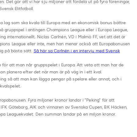
Det gör att vi har sju miljoner att fördela ut på fyra föreningar,
ensk Elitfotboll.
a lag som ska kvala till Europa med en ekonomisk bonus bättre
t nå gruppspel i antingen Champions League eller i Europa League,
ng internationellt. Niclas Carlnén, VD i Malmö FF, vet att det är
ions League eller inte, men han menar också att Europabonusen
sig på bästa sätt.
Så här sa Carlnén i en intervju med Svensk
för att man når gruppspelet i Europa. Att veta att man har de
n planera efter det när man är på väg in i ett kval.
ng så att man kan lägga pengar på spelare eller annat, och i
kvalspelet.
ropabonusen. Fyra miljoner kronor landar i ”Peking” för att
IFK Göteborg, AIK och vinnaren av Svenska Cupen, BK Häcken,
Europa Leaguekvalet. Den summan landar på en miljon kronor.