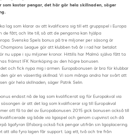
 som kostar pengar, det här gör hela skillnaden, säger
ng.
ag som klarar av att kvalificera sig till ett gruppspel i Europa
de fått, och lite till, så att de pengarna kan hjälpa
opa. Svenska Spels bonus på tre miljoner per säsong är
hampions League gör att klubben två år i rad har betalat
r nu uppe i sju miljoner kronor. Hittills har Malmö själva fått ta
nnas främst IFK Norrköping av den högre bonusen.
m det och fick nypa mig i armen. Europabonusen är bra för klubbar
en gör en väsentlig skillnad. Vi som många andra har svårt att
 gör hela skillnaden, säger Patrik Selin.
nus endast nå de lag som kvalificerat sig för Europakval via
äsongen är att det lag som kvalificerar sig till Europakval
r att få ta del av Europabonusen. 2015 gick bonusen också till
 kvalificerade sig både via ligaspel och genom cupvinst och då
arpå ligafyran Elfsborg också fick pengar utifrån sin ligaplacering.
 att alla fyra lagen får support. Lag ett, två och tre från