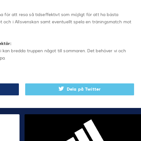
för att resa så tidseffektivt som möjligt för att ha bästa
alet och i Allsvenskan samt eventuellt spela en träningsmatch mot
ektör:
vi kan bredda truppen något till sommaren. Det behöver vi och
pa.
Dela på Twitter