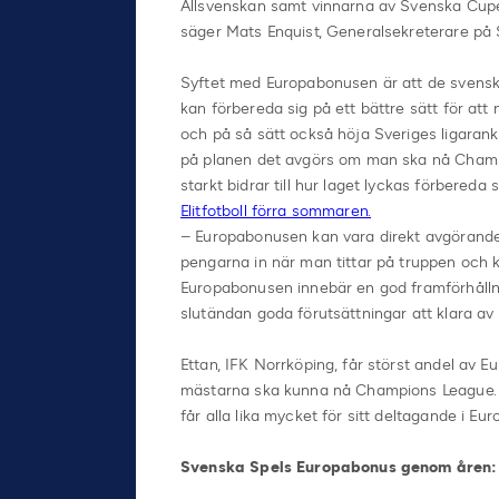
Allsvenskan samt vinnarna av Svenska Cupen. 
säger Mats Enquist, Generalsekreterare på Sv
Syftet med Europabonusen är att de svensk
kan förbereda sig på ett bättre sätt för at
och på så sätt också höja Sveriges ligaranki
på planen det avgörs om man ska nå Champ
starkt bidrar till hur laget lyckas förbereda 
Elitfotboll förra sommaren.
– Europabonusen kan vara direkt avgörande 
pengarna in när man tittar på truppen och ka
Europabonusen innebär en god framförhållni
slutändan goda förutsättningar att klara av 
Ettan, IFK Norrköping, får störst andel av Eu
mästarna ska kunna nå Champions League. 
får alla lika mycket för sitt deltagande i 
Svenska Spels Europabonus genom åren: