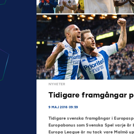
NYHETER
Tidigare framgångar 
9 MAJ 2016 09:59
Tidigare svenska framgångar i Europaspel
Europabonus som Svenska Spel varje år bet
Europa League är nu tack vare Malmö uppe