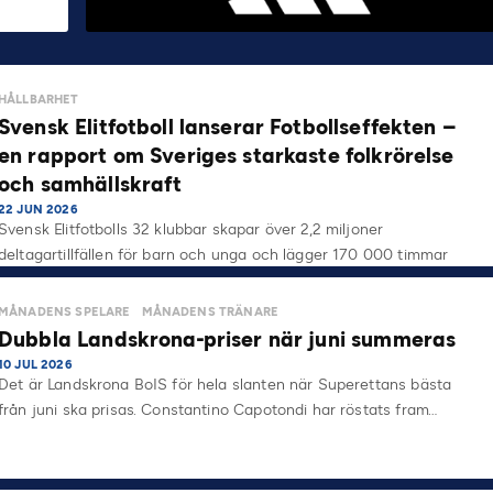
HÅLLBARHET
Svensk Elitfotboll lanserar Fotbollseffekten –
en rapport om Sveriges starkaste folkrörelse
och samhällskraft
22 JUN 2026
Svensk Elitfotbolls 32 klubbar skapar över 2,2 miljoner
deltagartillfällen för barn och unga och lägger 170 000 timmar
på…
MÅNADENS SPELARE
MÅNADENS TRÄNARE
Dubbla Landskrona-priser när juni summeras
10 JUL 2026
Det är Landskrona BoIS för hela slanten när Superettans bästa
från juni ska prisas. Constantino Capotondi har röstats fram…