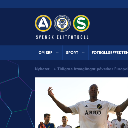
OM SEF
SPORT
FOTBOLLSEFFEKTE
Nyheter
>
Tidigare framgångar påverkar Europ