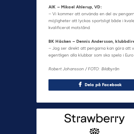
AIK – Mikael Ahlerup, VD:
– Vi kommer att använda en del av pengarna 
möjligheter att lyckas sportsligt både i kv
kvalificerat motstånd.
BK Häcken – Dennis Andersson, klubbdir
– Jag ser direkt att pengarna kan göra att 
egentligen alla klubbar som ska spela i Euro
Robert Johansson / FOTO: Bildbyrån
Dela på Facebook