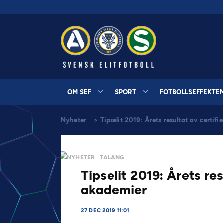
OM SEF
SPORT
FOTBOLLSEFFEKTE
Nyheter
>
Tipselit 2019: Årets resultat av certif
NYHETER
TALANG
Tipselit 2019: Årets re
akademier
27 DEC 2019 11:01