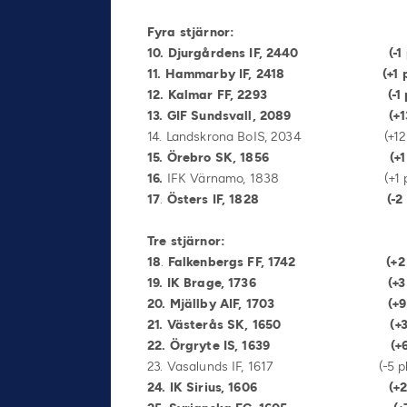
Fyra stjärnor:
10. Djurgårdens IF, 2440 (-1 pla
11. Hammarby IF, 2418 (+1 p
12. Kalmar FF, 2293 (-1 p
13. GIF Sundsvall, 2089 (+137
14. Landskrona BoIS, 2034 (+125
15. Örebro SK, 1856 (+1
16.
IFK Värnamo, 1838 (+1 place
17
.
Östers IF, 1828 (-2 p
Tre stjärnor:
18
.
Falkenbergs FF, 1742 (
19. IK Brage, 1736 (+3 place
20. Mjällby AIF, 1703 (+9 plac
21. Västerås SK, 1650 (+3 plac
22. Örgryte IS, 1639 (+6 plac
23. Vasalunds IF, 1617 (-5 place
24. IK Sirius, 1606 (+2 pl