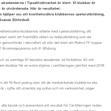
 akademierna i Tipselitnätverket är klart. 61 klubbar är
är utvärderade. Här är resultatet.
Den hjälper oss att kvalitetssäkra klubbarnas spelarutbildning,
vensk Elitfotboll.
 kvalitetssäkra klubbarnas arbete med spelarutbildning, att
åden samt att framhålla vikten av ledarutbildning som de
är genomförda i rekordfart så står det klart att Malmö FF toppar
v IF Brommapojkarna och IF Elfsborg.
ch av samtliga 61 besökta akademier så förbättrar 40 sitt
Fem klubbar får en extra stjärna i certifieringen jämfört med 2018
 om att få flest poäng utan att de medverkande klubbarna ska
 år, i syfte att utveckla sig själva och sin verksamhet, säger
 alla besök och presentera ett resultat för Certifieringen redan