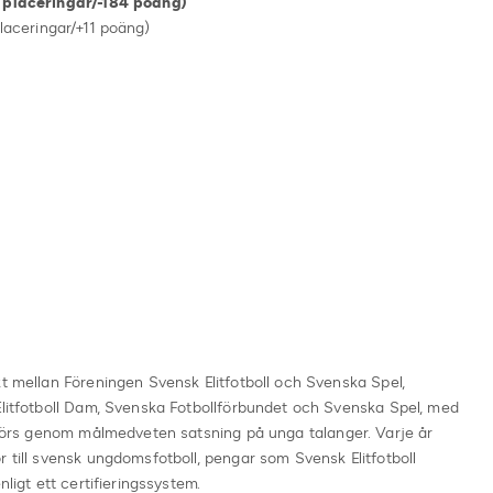
ringar/-184 poäng)
ringar/+11 poäng)
kt mellan Föreningen Svensk Elitfotboll och Svenska Spel,
Elitfotboll Dam, Svenska Fotbollförbundet och Svenska Spel, med
a görs genom målmedveten satsning på unga talanger. Varje år
r till svensk ungdomsfotboll, pengar som Svensk Elitfotboll
nligt ett certifieringssystem.