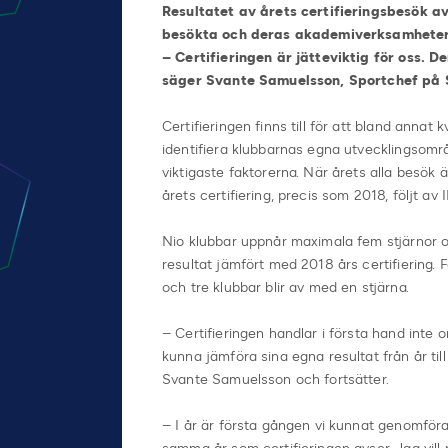
Resultatet av årets certifieringsbesök av
besökta och deras akademiverksamheter 
– Certifieringen är jätteviktig för oss. 
säger Svante Samuelsson, Sportchef på S
Certifieringen finns till för att bland annat
identifiera klubbarnas egna utvecklingsomr
viktigaste faktorerna. När årets alla besök 
årets certifiering, precis som 2018, följt a
Nio klubbar uppnår maximala fem stjärnor o
resultat jämfört med 2018 års certifiering. 
och tre klubbar blir av med en stjärna.
– Certifieringen handlar i första hand inte
kunna jämföra sina egna resultat från år till
Svante Samuelsson och fortsätter.
– I år är första gången vi kunnat genomföra