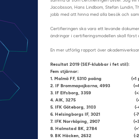
samma år som certifieringen avser. Jag vill ri
Jacobsson, Hans Lindbom, Stefan Lundin, T
jobb med att hinna med alla besök och sa
Certifieringen ska vara ett levande dokumen
ändringar i certifieringsmodellen skall för
En mer utförlig rapport över akademiverks
Resultat 2019 (SEF-klubbar i fet stil):
Fem stjärnor:
1. Malmö FF, 5310 poäng (+
2. IF Brommapojkarna, 4993
3. IF Elfsborg, 3359 (+25
4. AIK, 3275 (+84 p
5. IFK Göteborg, 3103 (
6. Helsingborgs IF, 30
7. IFK Norrköping, 2907 (+3 pla
8. Halmstad BK, 278
9. BK Häcken, 2632 (-2 