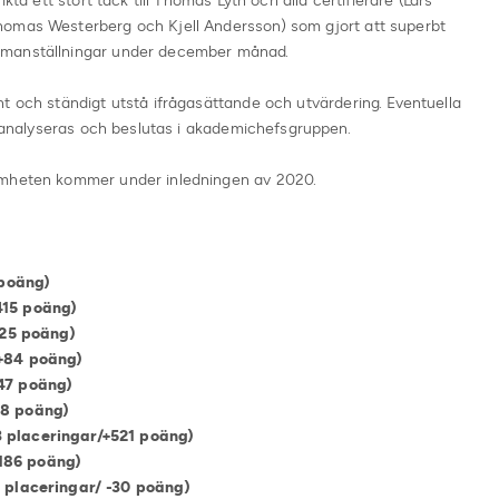
kta ett stort tack till Thomas Lyth och alla certifierare (Lars
homas Westerberg och Kjell Andersson) som gjort att superbt
mmanställningar under december månad.
t och ständigt utstå ifrågasättande och utvärdering. Eventuella
st analyseras och beslutas i akademichefsgruppen.
amheten kommer under inledningen av 2020.
1 poäng)
 (+415 poäng)
 poäng)
oäng)
-47 poäng)
21 (-78 poäng)
ceringar/+521 poäng)
4 (+186 poäng)
placeringar/ -30 poäng)