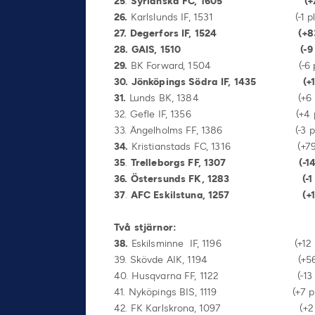
25
.
Syrianska FC, 1605 (+7 plac
26
.
Karlslunds IF, 1531 (-1 place
27. Degerfors IF, 15
28. GAIS, 1510 (-9 plac
29
.
BK Forward, 1504 (-6 placer
30.
Jönköpings Södra IF, 1435 (+1 p
31
.
Lunds BK, 1384 (+6 placeri
32. Gefle IF, 1356 (+4 placer
33. Ängelholms FF, 1386 (-3 place
34
.
Kristianstads FC, 1316 (+79 
35
.
Trelleborgs FF, 1307 (-
36. Östersunds FK, 1283 (-1 pla
37
.
AFC Eskilstuna, 1257 (+1 pla
Två stjärnor:
38
.
Eskilsminne IF, 1196 (+12 plac
39. Skövde AIK, 1194 (+56 p
40. Husqvarna FF, 1122 (-13 p
41. Nyköpings BIS, 1119 (+7 place
42. FK Karlskrona, 1097 (+2 plac