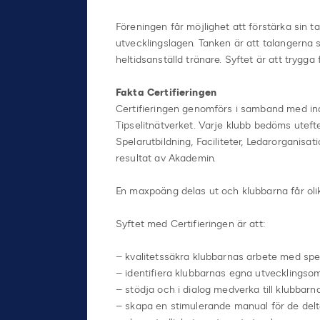
Föreningen får möjlighet att förstärka sin t
utvecklingslagen. Tanken är att talangerna sk
heltidsanställd tränare. Syftet är att trygga 
Fakta Certifieringen
Certifieringen genomförs i samband med ind
Tipselitnätverket. Varje klubb bedöms ute
Spelarutbildning, Faciliteter, Ledarorganis
resultat av Akademin.
En maxpoäng delas ut och klubbarna får olik
Syftet med Certifieringen är att:
– kvalitetssäkra klubbarnas arbete med spela
– identifiera klubbarnas egna utvecklings
– stödja och i dialog medverka till klubbar
– skapa en stimulerande manual för de del