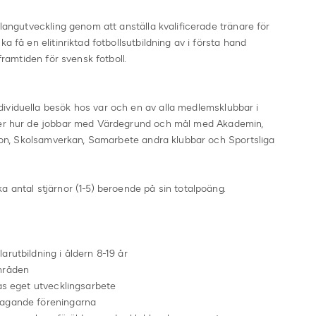
alangutveckling genom att anställa kvalificerade tränare för
a få en elitinriktad fotbollsutbildning av i första hand
framtiden för svensk fotboll.
ividuella besök hos var och en av alla medlemsklubbar i
fter hur de jobbar med Värdegrund och mål med Akademin,
ation, Skolsamverkan, Samarbete andra klubbar och Sportsliga
a antal stjärnor (1-5) beroende på sin totalpoäng.
rutbildning i åldern 8-19 år
områden
nas eget utvecklingsarbete
tagande föreningarna