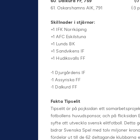
60
.
Dalkurd FF, 759 (-7 place
61. Oskarshamns AIK, 791 (-3 place
Skillnader i stjärnor:
+1 IFK Norrköping
+1 AFC Eskilstuna
+1 Lunds BK
+1 Sandvikens IF
+1 Hudiksvalls FF
-1 Djurgårdens IF
-1 Assyriska FF
-1 Dalkurd FF
Fakta Tipselit
Tipselit är på pojksidan ett samarbetsproje
fotbollens huvudsponsor, och på flicksidan 
syfte att utveckla svensk elitfotboll. Dett
bidrar Svenska Spel med tolv miljoner krono
fördelar ut till de 62 deltagande klubbarna e