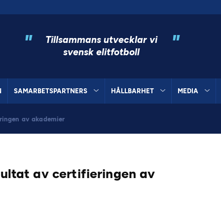
"
"
Tillsammans utvecklar vi
svensk elitfotboll
N
SAMARBETSPARTNERS
HÅLLBARHET
MEDIA
ieringen av akademier
sultat av certifieringen av