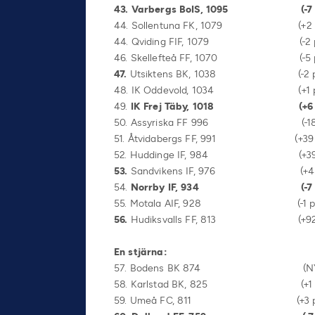
43. Varbergs BoIS, 1095 (-7 
44. Sollentuna FK, 1079 (+2 plac
44. Qviding FIF, 1079 (-2 place
46. Skellefteå FF, 1070 (-5 place
47
.
Utsiktens BK, 1038 (-2 place
48. IK Oddevold, 1034 (+1 place
49.
IK Frej Täby, 1018 (+6 plac
50. Assyriska FF 996 (-18 place
51. Åtvidabergs FF, 991 (+39 p
52. Huddinge IF, 984 (+39 p
53
.
Sandvikens IF, 976 (+4 place
54.
Norrby IF, 934 (-7 placer
55. Motala AIF, 928 (-1 placer
56
.
Hudiksvalls FF, 813 (+92 
En stjärna:
57. Bodens BK 874 (NY
58. Karlstad BK, 825 (+1 place
59. Umeå FC, 811 (+3 placeri