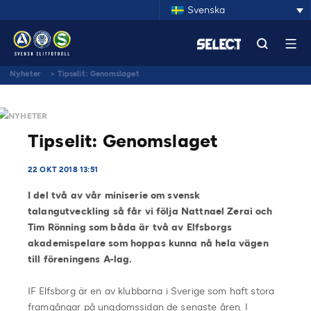
Svenska
Nyheter
>
Tipselit: Genomslaget
NYHETER
Tipselit: Genomslaget
22 OKT 2018 13:51
I del två av vår miniserie om svensk
talangutveckling så får vi följa Nattnael Zerai och
Tim Rönning som båda är två av Elfsborgs
akademispelare som hoppas kunna nå hela vägen
till föreningens A-lag.
IF Elfsborg är en av klubbarna i Sverige som haft stora
framgångar på ungdomssidan de senaste åren. I