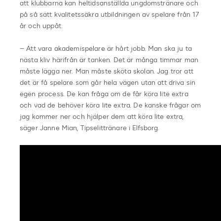
att klubbarna kan heltidsanställda ungdomstränare och
på så sätt kvalitetssäkra utbildningen av spelare från 17
år och uppåt.
– Att vara akademispelare är hårt jobb. Man ska ju ta
nästa kliv härifrån är tanken. Det är många timmar man
måste lägga ner. Man måste sköta skolan. Jag tror att
det är få spelare som går hela vägen utan att driva sin
egen process. De kan fråga om de får köra lite extra
och vad de behöver köra lite extra. De kanske frågar om
jag kommer ner och hjälper dem att köra lite extra,
säger Janne Mian, Tipselittränare i Elfsborg.