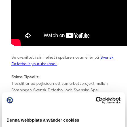
Se avsnittet i sin helhet i spelaren ovan eller på
Svensk
Elitfotbolls youtubekanal.
Fakta Tipselit:
Tipselit är på pojksidan ett samarbetsprojekt mellan
Föreningen Svensk Elitfotboll och Svenska Spel,
fotbollens huvudsponsor, och på flicksidan Elitfotboll
Dam, Svenska Fotbollförbundet och Svenska Spel, med
syfte att utveckla svensk elitfotboll. Detta görs genom
målmedveten satsning på unga talanger. Varje år bidrar
Denna webbplats använder cookies
Svenska Spel med tolv miljoner kronor till svensk