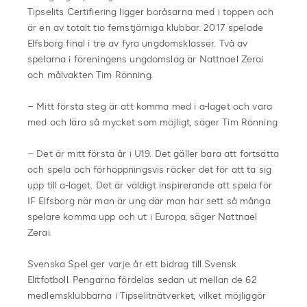
Tipselits Certifiering ligger boråsarna med i toppen och
är en av totalt tio femstjärniga klubbar. 2017 spelade
Elfsborg final i tre av fyra ungdomsklasser. Två av
spelarna i föreningens ungdomslag är Nattnael Zerai
och målvakten Tim Rönning.
– Mitt första steg är att komma med i a-laget och vara
med och lära så mycket som möjligt, säger Tim Rönning.
– Det är mitt första år i U19. Det gäller bara att fortsätta
och spela och förhoppningsvis räcker det för att ta sig
upp till a-laget. Det är väldigt inspirerande att spela för
IF Elfsborg när man är ung där man har sett så många
spelare komma upp och ut i Europa, säger Nattnael
Zerai.
Svenska Spel ger varje år ett bidrag till Svensk
Elitfotboll. Pengarna fördelas sedan ut mellan de 62
medlemsklubbarna i Tipselitnätverket, vilket möjliggör