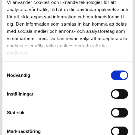
Vi använder cookies och liknande teknologier för att
ungdomsfotboll, pengar som Svensk Elitfotboll fördelar
ut till de 62 deltagande klubbarna enligt ett
analysera vår trafik, förbättra din användarupplevelse och
certifieringssystem.
för att rikta anpassad information och marknadsföring till
dig. Den information som samlas in kan komma att delas
Föreningen får möjlighet att förstärka sin
med sociala medier och annons- och analysföretag som
talangutveckling genom att anställa kvalificerade
vi samarbeter med. Du kan nedan välja att acceptera alla
tränare för sitt utvecklingslag. Tanken är att talangerna
cookies eller välja vilka cookies som du vill ska
ska få en elitinriktad fotbollsutbildning av i första hand
användas.
heltidsanställd tränare. Syftet är att trygga framtiden
för svensk fotboll.
Samtyckesval
Nödvändig
2017 hade totalt 803 aktiva elitfotbollsspelare i Sverige
och i utlandet passerat genom Svenska Spel Tipselit.
282 av dessa spelade i Allsvenskan och 353 i
Inställningar
Superettan.
Statistik
Läs mer på
tipselit.se
Dela på Facebook
Dela på Twitter
Marknadsföring