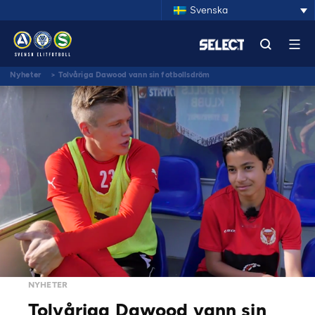
Svenska
Nyheter
>
Tolvåriga Dawood vann sin fotbollsdröm
NYHETER
Tolvåriga Dawood vann sin