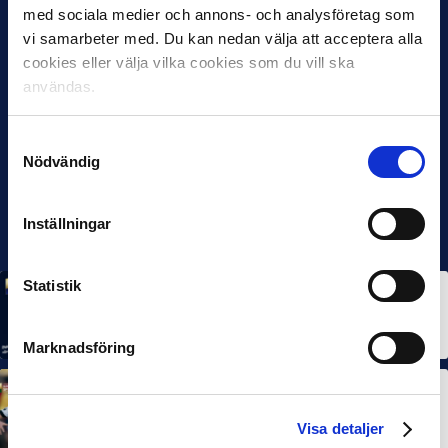
med sociala medier och annons- och analysföretag som
vi samarbeter med. Du kan nedan välja att acceptera alla
cookies eller välja vilka cookies som du vill ska
användas.
Samtyckesval
Nödvändig
Inställningar
Statistik
MÅNADENS SPELARE
MÅNADENS TRÄNARE
Rösta på Månadens Spelare & Tränare i juli
7 AUG 2026
Marknadsföring
MÅNADENS SPELARE
MÅNADENS TRÄNARE
Dubbla Landskrona-priser när juni summeras
Visa detaljer
10 JUL 2026