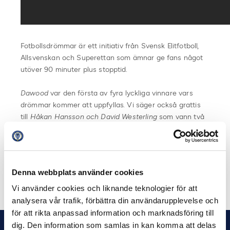
Fotbollsdrömmar är ett initiativ från Svensk Elitfotboll,
Allsvenskan och Superettan som ämnar ge fans något
utöver 90 minuter plus stopptid.
Dawood
var den första av fyra lyckliga vinnare vars
drömmar kommer att uppfyllas. Vi säger också grattis
till
Håkan Hansson och David Westerling
som vann två
biljetter vardera till en match i Allsvenskan.
Tävlar gör du här:
http://www.fotbollsdrommar.se
Denna webbplats använder cookies
Dela på Facebook
Dela på Twitter
Vi använder cookies och liknande teknologier för att
analysera vår trafik, förbättra din användarupplevelse och
för att rikta anpassad information och marknadsföring till
dig. Den information som samlas in kan komma att delas