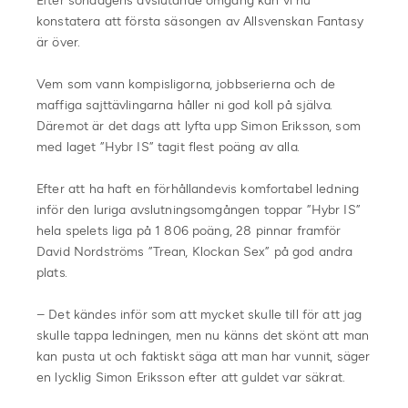
Efter söndagens avslutande omgång kan vi nu
konstatera att första säsongen av Allsvenskan Fantasy
är över.
Vem som vann kompisligorna, jobbserierna och de
maffiga sajttävlingarna håller ni god koll på själva.
Däremot är det dags att lyfta upp Simon Eriksson, som
med laget ”Hybr IS” tagit flest poäng av alla.
Efter att ha haft en förhållandevis komfortabel ledning
inför den luriga avslutningsomgången toppar ”Hybr IS”
hela spelets liga på 1 806 poäng, 28 pinnar framför
David Nordströms ”Trean, Klockan Sex” på god andra
plats.
– Det kändes inför som att mycket skulle till för att jag
skulle tappa ledningen, men nu känns det skönt att man
kan pusta ut och faktiskt säga att man har vunnit, säger
en lycklig Simon Eriksson efter att guldet var säkrat.