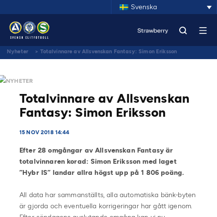
Svenska
Nyheter
>
Totalvinnare av Allsvenskan Fantasy: Simon Eriksson
NYHETER
Totalvinnare av Allsvenskan
Fantasy: Simon Eriksson
15 NOV 2018 14:44
Efter 28 omgångar av Allsvenskan Fantasy är
totalvinnaren korad: Simon Eriksson med laget
”Hybr IS” landar allra högst upp på 1 806 poäng.
All data har sammanställts, alla automatiska bänk-byten
är gjorda och eventuella korrigeringar har gått igenom.