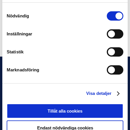
matchbollen i Allsvenskan från Select.
Samtyckesval
Nödvändig
Dessutom från oss på Allsvenskan Fantasy: stort
grattis!
Inställningar
Dela på Facebook
Dela på Twitter
Statistik
Marknadsföring
Visa detaljer
Tillåt alla cookies
Endast nödvändiga cookies