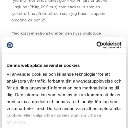
fyra mål mot Sirius, vilket gav 44p. Annars är det väl
Haglund (Philip, IK Sirius) som sticker ut som en
lyckoträff nu på slutet och som jag hade i truppen
omgång 24 och 25.
Med kort reflektionstid efter den nyss avslutade
säsongen har Eriksson ändå en klar bild av vad han lärt
sig från Allsvenskan Fantasy 2018 som han kan ta med
in i 2019.
Denna webbplats använder cookies
– Att utnyttja spelare som till exempel wingbacks som
spelar längre upp i banan än vad de gör på pappret,
Vi använder cookies och liknande teknologier för att
samt att hålla fast vid taktiken att inte ta drastiska
analysera vår trafik, förbättra din användarupplevelse och
beslut kring byten utan tänka långsiktigt.
för att rikta anpassad information och marknadsföring till
dig. Den information som samlas in kan komma att delas
Simon Erikssons seger i Allsvenskan Fantasy inbringar
med sociala medier och annons- och analysföretag som
förutom ära och berömmelse dessutom:
vi samarbeter med. Du kan nedan välja att acceptera alla
VIP-paket för valfri match i Allsvenskan – inklusive
cookies eller välja vilka cookies som du vill ska
övernattning, säsongskort till favoritlaget, en signerad
användas.
matchtröja från AIK, FIFA 19 samt den officiella