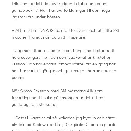
Eriksson har lett den övergripande tabellen sedan
gameweek 17. Han har två förklaringar till den höga
lägstanivån under hösten.
– Att alltid ha två AIK-spelare i försvaret och att titta 2-3
matcher framåt när jag bytt in spelare.
– Jag har ett antal spelare som hängt med i stort sett
hela säsongen, men den som sticker ut är Kristoffer
Olsson. Han har endast lämnat startelvan en gång när
han har varit tillgänglig och gett mig en herrans massa
poäng.
När Simon Eriksson, med SM-mästarna AIK som
favoritlag, ser tillbaka på säsongen är det ett par
genidrag som sticker ut.
– Sett till kaptensval så lyckades jag byta in och sätta
bindeln på Kadeware (Tino, Djurgården) när han gjorde