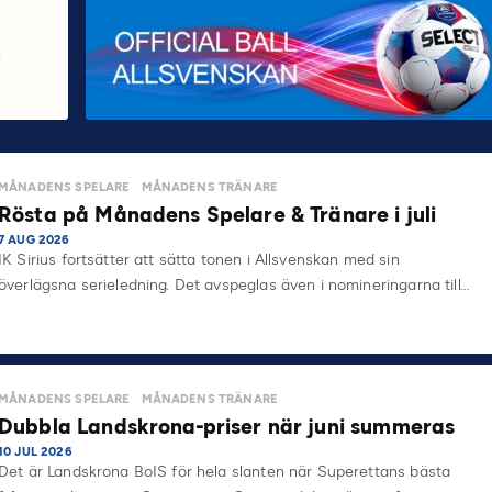
MÅNADENS SPELARE
MÅNADENS TRÄNARE
Rösta på Månadens Spelare & Tränare i juli
7 AUG 2026
IK Sirius fortsätter att sätta tonen i Allsvenskan med sin
överlägsna serieledning. Det avspeglas även i nomineringarna till…
MÅNADENS SPELARE
MÅNADENS TRÄNARE
Dubbla Landskrona-priser när juni summeras
10 JUL 2026
Det är Landskrona BoIS för hela slanten när Superettans bästa