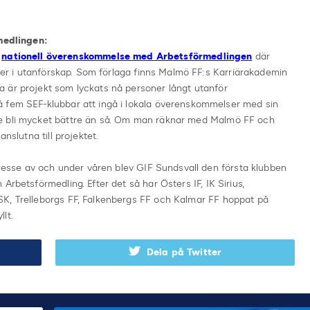
edlingen:
n
nationell överenskommelse med Arbetsförmedlingen
där
oner i utanförskap. Som förlaga finns Malmö FF:s Karriärakademin
 är projekt som lyckats nå personer långt utanför
å fem SEF-klubbar att ingå i lokala överenskommelser med sin
e bli mycket bättre än så. Om man räknar med Malmö FF och
nslutna till projektet.
ntresse av och under våren blev GIF Sundsvall den första klubben
Arbetsförmedling. Efter det så har Östers IF, IK Sirius,
K, Trelleborgs FF, Falkenbergs FF och Kalmar FF hoppat på
lt.
Dela på Twitter