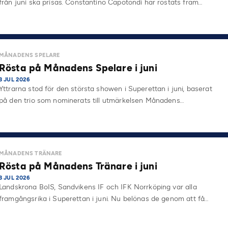
från juni ska prisas. Constantino Capotondi har röstats fram…
MÅNADENS SPELARE
Rösta på Månadens Spelare i juni
3 JUL 2026
Yttrarna stod för den största showen i Superettan i juni, baserat
på den trio som nominerats till utmärkelsen Månadens…
MÅNADENS TRÄNARE
Rösta på Månadens Tränare i juni
3 JUL 2026
Landskrona BoIS, Sandvikens IF och IFK Norrköping var alla
framgångsrika i Superettan i juni. Nu belönas de genom att få…