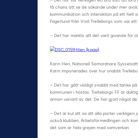
– Det här var verkligen ett bra sätt att lär
få chans att se de sökande under mer avsl
kommunikation och interaktion på ett helt ann
Fagerlund från Visit Trelleborgs som var et
– Det har märkts att det varit givande för al
Karin Heri, Nationell Samordnare Sysselsättn
Karin imponerades över hur snabbt Trellebo
– Det har gått väldigt snabbt med tanke på
kommunen i höstas. Trelleborgs FF är duktig
annan variant av det. De har gjort något de 
– Det är kul att sa att alla parter verklige
också klubben, Arbetsförmedlingen och kom
det som är hela grejen med samverkan.