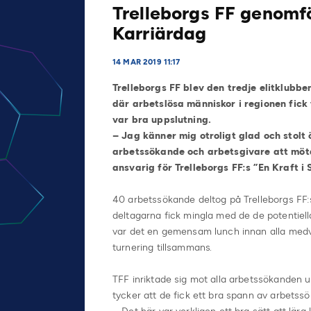
Trelleborgs FF genomf
Karriärdag
14 MAR 2019 11:17
Trelleborgs FF blev den tredje elitklub
där arbetslösa människor i regionen fick
var bra uppslutning.
– Jag känner mig otroligt glad och stolt
arbetssökande och arbetsgivare att mötas
ansvarig för Trelleborgs FF:s ”En Kraft i 
40 arbetssökande deltog på Trelleborgs FF:
deltagarna fick mingla med de de potentiella
var det en gemensam lunch innan alla medver
turnering tillsammans.
TFF inriktade sig mot alla arbetssökanden 
tycker att de fick ett bra spann av arbetssök