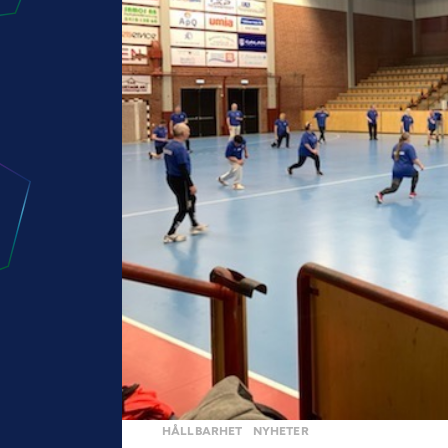
HÅLLBARHET
NYHETER