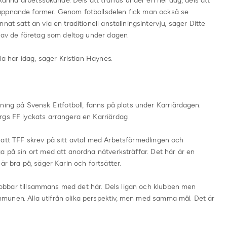
a känna arbetssökande. Dels att träffas under en hel dag, dels att
appnande former. Genom fotbollsdelen fick man också se
at sätt än via en traditionell anställningsintervju, säger Ditte
t av de företag som deltog under dagen.
la här idag, säger Kristian Haynes.
ing på Svensk Elitfotboll, fanns på plats under Karriärdagen.
rgs FF lyckats arrangera en Karriärdag.
 att TFF skrev på sitt avtal med Arbetsförmedlingen och
a på sin ort med att anordna nätverksträffar. Det här är en
är bra på, säger Karin och fortsätter.
n jobbar tillsammans med det här. Dels ligan och klubben men
munen. Alla utifrån olika perspektiv, men med samma mål. Det är