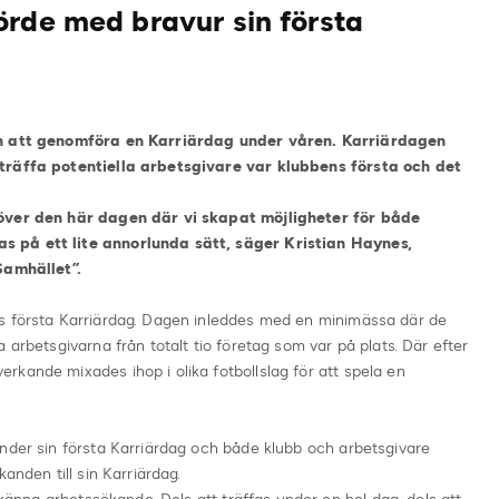
örde med bravur sin första
ben att genomföra en Karriärdag under våren. Karriärdagen
 träffa potentiella arbetsgivare var klubbens första och det
 över den här dagen där vi skapat möjligheter för både
 på ett lite annorlunda sätt, säger Kristian Haynes,
Samhället”.
s första Karriärdag. Dagen inleddes med en minimässa där de
 arbetsgivarna från totalt tio företag som var på plats. Där efter
kande mixades ihop i olika fotbollslag för att spela en
under sin första Karriärdag och både klubb och arbetsgivare
anden till sin Karriärdag.