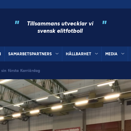
"
"
Tillsammans utvecklar vi
svensk elitfotboll
N
SAMARBETSPARTNERS
HÅLLBARHET
MEDIA
sin första Karriärdag