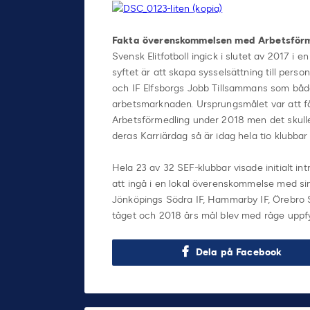
Fakta överenskommelsen med Arbetsförm
Svensk Elitfotboll ingick i slutet av 2017 i e
syftet är att skapa sysselsättning till pers
och IF Elfsborgs Jobb Tillsammans som båda
arbetsmarknaden. Ursprungsmålet var att f
Arbetsförmedling under 2018 men det skull
deras Karriärdag så är idag hela tio klubbar a
Hela 23 av 32 SEF-klubbar visade initialt i
att ingå i en lokal överenskommelse med sin 
Jönköpings Södra IF, Hammarby IF, Örebro S
tåget och 2018 års mål blev med råge uppfyl
Dela på Facebook