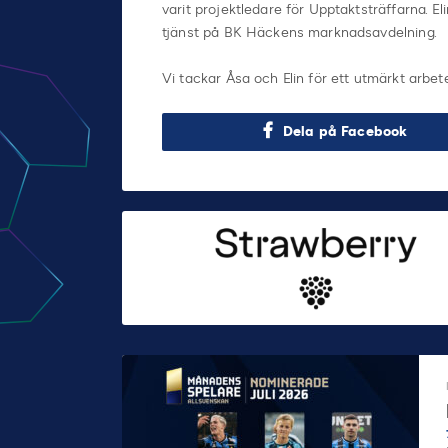
varit projektledare för Upptaktsträffarna. Eli
tjänst på BK Häckens marknadsavdelning.
Vi tackar Åsa och Elin för ett utmärkt arbet
Dela på Facebook