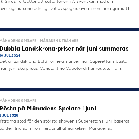
IK Sirius fortsätter att sätta tonen i Allsvenskan med sin
överlägsna serieledning. Det avspeglas även i nomineringarna till…
MÅNADENS SPELARE
MÅNADENS TRÄNARE
Dubbla Landskrona-priser när juni summeras
10 JUL 2026
Det är Landskrona BoIS för hela slanten när Superettans bästa
från juni ska prisas. Constantino Capotondi har röstats fram…
MÅNADENS SPELARE
Rösta på Månadens Spelare i juni
3 JUL 2026
Yttrarna stod för den största showen i Superettan i juni, baserat
på den trio som nominerats till utmärkelsen Månadens…