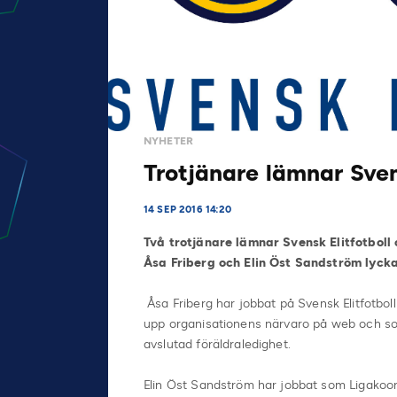
NYHETER
Trotjänare lämnar Sven
14 SEP 2016 14:20
Två trotjänare lämnar Svensk Elitfotboll 
Åsa Friberg och Elin Öst Sandström lycka t
Åsa Friberg har jobbat på Svensk Elitfotbo
upp organisationens närvaro på web och soci
avslutad föräldraledighet.
Elin Öst Sandström har jobbat som Ligakoord