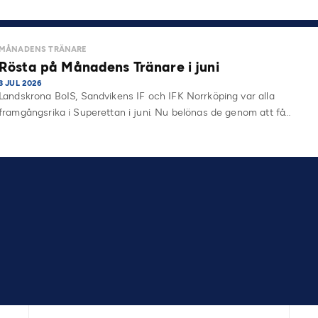
MÅNADENS TRÄNARE
Rösta på Månadens Tränare i juni
3 JUL 2026
Landskrona BoIS, Sandvikens IF och IFK Norrköping var alla
framgångsrika i Superettan i juni. Nu belönas de genom att få…