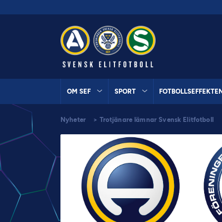
OM SEF
SPORT
FOTBOLLSEFFEKTE
Nyheter
>
Trotjänare lämnar Svensk Elitfotboll