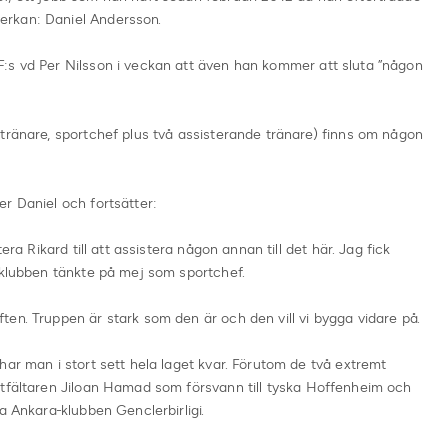
erkan: Daniel Andersson.
:s vd Per Nilsson i veckan att även han kommer att sluta ”någon
tränare, sportchef plus två assisterande tränare) finns om någon
r Daniel och fortsätter:
era Rikard till att assistera någon annan till det här. Jag fick
 klubben tänkte på mej som sportchef.
en. Truppen är stark som den är och den vill vi bygga vidare på.
har man i stort sett hela laget kvar. Förutom de två extremt
ttfältaren Jiloan Hamad som försvann till tyska Hoffenheim och
a Ankara-klubben Genclerbirligi.