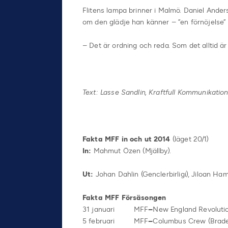
Flitens lampa brinner i Malmö. Daniel Ander
om den glädje han känner – ”en förnöjelse”
– Det är ordning och reda. Som det alltid är
Text: Lasse Sandlin, Kraftfull Kommunikatio
Fakta MFF in och ut 2014
(läget 20/1)
In:
Mahmut Özen (Mjällby).
Ut:
Johan Dahlin (Genclerbirligi), Jiloan H
Fakta MFF Försäsongen
31 januari MFF
–
New England Revolutio
5 februari MFF
–
Columbus Crew (Braden