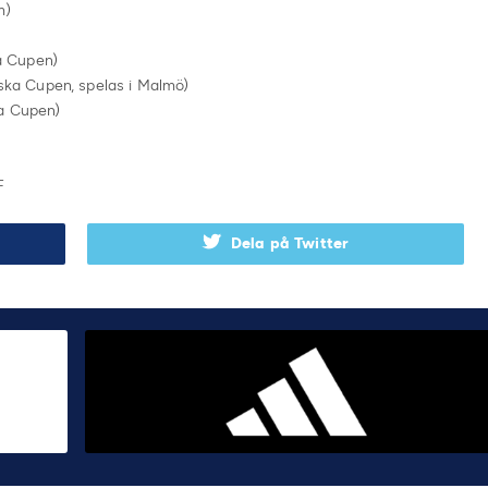
m)
a Cupen)
ka Cupen, spelas i Malmö)
a Cupen)
F
Dela på Twitter