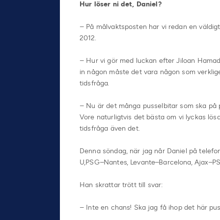
Hur löser ni det, Daniel?
– På målvaktsposten har vi redan en väldigt 
2012.
– Hur vi gör med luckan efter Jiloan Hamad 
in någon måste det vara någon som verkligen 
tidsfråga.
– Nu är det många pusselbitar som ska på p
Vore naturligtvis det bästa om vi lyckas lö
tidsfråga även det.
Denna söndag, när jag når Daniel på telefo
U,PSG–Nantes, Levante–Barcelona, Ajax–PSV
Han skrattar trött till svar:
– Inte en chans! Ska jag få ihop det här puss