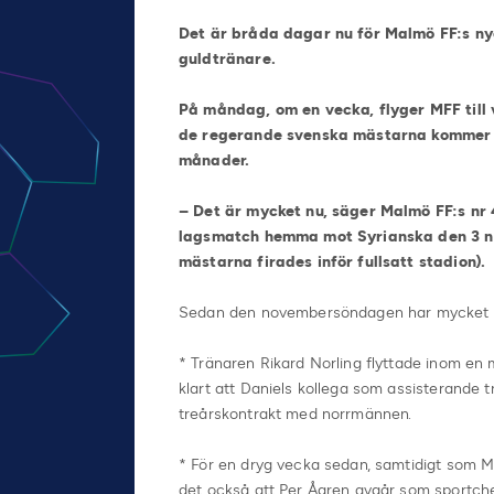
Det är bråda dagar nu för Malmö FF:s ny
guldtränare.
På måndag, om en vecka, flyger MFF till v
de regerande svenska mästarna kommer fu
månader.
– Det är mycket nu, säger Malmö FF:s nr 4
lagsmatch hemma mot Syrianska den 3 no
mästarna firades inför fullsatt stadion).
Sedan den novembersöndagen har mycket h
* Tränaren Rikard Norling flyttade inom en 
klart att Daniels kollega som assisterande tr
treårskontrakt med norrmännen.
* För en dryg vecka sedan, samtidigt som M
det också att Per Ågren avgår som sportche