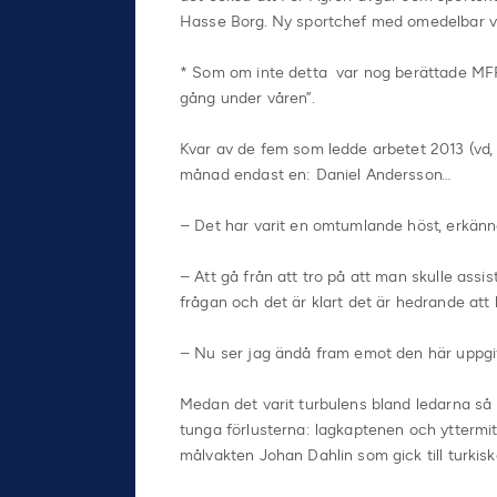
Hasse Borg. Ny sportchef med omedelbar v
* Som om inte detta var nog berättade MFF
gång under våren”.
Kvar av de fem som ledde arbetet 2013 (vd, 
månad endast en: Daniel Andersson…
– Det har varit en omtumlande höst, erkänne
– Att gå från att tro på att man skulle assist
frågan och det är klart det är hedrande att
– Nu ser jag ändå fram emot den här uppgift
Medan det varit turbulens bland ledarna så 
tunga förlusterna: lagkaptenen och yttermi
målvakten Johan Dahlin som gick till turkisk