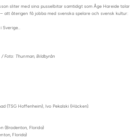
sson sliter med sina pusselbitar samtidigt som Åge Hareide talar
 – att återigen få jobba med svenska spelare och svensk kultur:
 i Sverige…
n / Foto: Thunman, Bildbyrån
amad (TSG Hoffenheim), Ivo Pekalski (Häcken).
n (Bradenton, Florida)
ton, Florida)