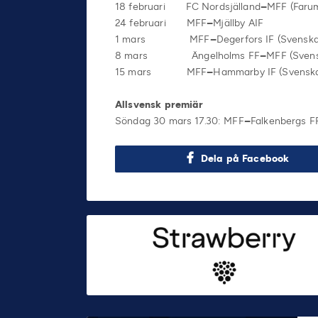
18 februari FC Nordsjälland­
–
MFF (Faru
24 februari MFF
–
Mjällby AIF
1 mars MFF
–
Degerfors IF (Svensk
8 mars Ängelholms FF
–
MFF (Svens
15 mars MFF
–
Hammarby IF (Svensk
Allsvensk premiär
Söndag 30 mars 17.30: MFF
–
Falkenbergs F
Dela på Facebook