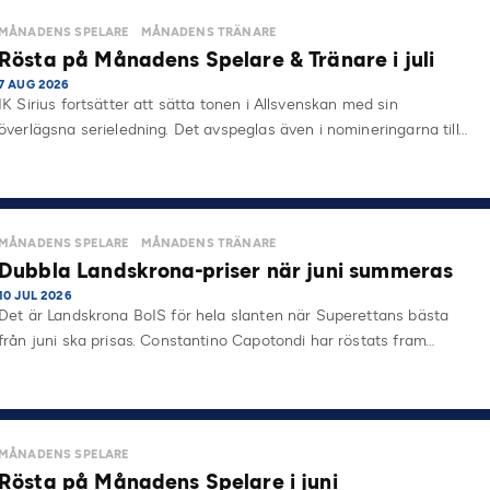
MÅNADENS SPELARE
MÅNADENS TRÄNARE
Rösta på Månadens Spelare & Tränare i juli
7 AUG 2026
IK Sirius fortsätter att sätta tonen i Allsvenskan med sin
överlägsna serieledning. Det avspeglas även i nomineringarna till…
MÅNADENS SPELARE
MÅNADENS TRÄNARE
Dubbla Landskrona-priser när juni summeras
10 JUL 2026
Det är Landskrona BoIS för hela slanten när Superettans bästa
från juni ska prisas. Constantino Capotondi har röstats fram…
MÅNADENS SPELARE
Rösta på Månadens Spelare i juni