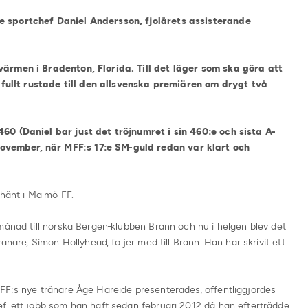
e sportchef Daniel Andersson, fjolårets assisterande
ärmen i Bradenton, Florida. Till det läger som ska göra att
llt rustade till den allsvenska premiären om drygt två
60 (Daniel bar just det tröjnumret i sin 460:e och sista A-
vember, när MFF:s 17:e SM-guld redan var klart och
änt i Malmö FF.
månad till norska Bergen-klubben Brann och nu i helgen blev det
änare, Simon Hollyhead, följer med till Brann. Han har skrivit ett
FF:s nye tränare Åge Hareide presenterades, offentliggjordes
f, ett jobb som han haft sedan februari 2012 då han efterträdde