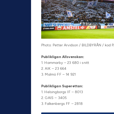
Photo: Petter Arvidson / BILDBYRÅN / kod P
Publikligan Allsvenskan:
1. Hammarby – 23 680 i snitt
2. AIK – 23 664
3. Malmö FF – 14 921
Publikligan Superettan:
1. Helsingborgs IF – 8013
2. GAIS – 3405
3. Falkenbergs FF – 2818