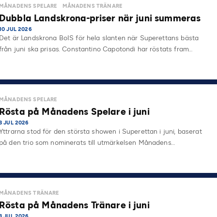
MÅNADENS SPELARE
MÅNADENS TRÄNARE
Dubbla Landskrona-priser när juni summeras
10 JUL 2026
Det är Landskrona BoIS för hela slanten när Superettans bästa
från juni ska prisas. Constantino Capotondi har röstats fram…
MÅNADENS SPELARE
Rösta på Månadens Spelare i juni
3 JUL 2026
Yttrarna stod för den största showen i Superettan i juni, baserat
på den trio som nominerats till utmärkelsen Månadens…
MÅNADENS TRÄNARE
Rösta på Månadens Tränare i juni
3 JUL 2026