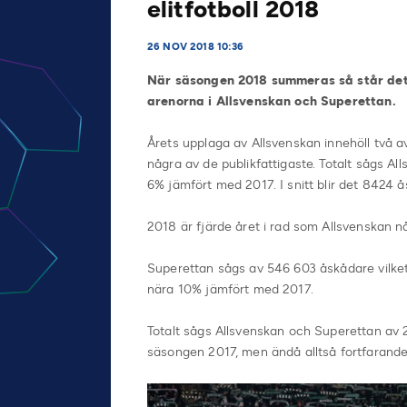
elitfotboll 2018
26 NOV 2018 10:36
När säsongen 2018 summeras så står det 
arenorna i Allsvenskan och Superettan.
Årets upplaga av Allsvenskan innehöll två a
några av de publikfattigaste. Totalt sågs A
6% jämfört med 2017. I snitt blir det 8424 
2018 är fjärde året i rad som Allsvenskan når
Superettan sågs av 546 603 åskådare vilket
nära 10% jämfört med 2017.
Totalt sågs Allsvenskan och Superettan av 2
säsongen 2017, men ändå alltså fortfarande e