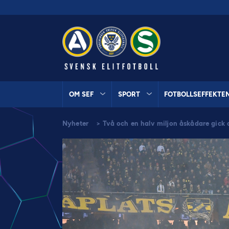
OM SEF
SPORT
FOTBOLLSEFFEKTE
Nyheter
>
Två och en halv miljon åskådare gick o