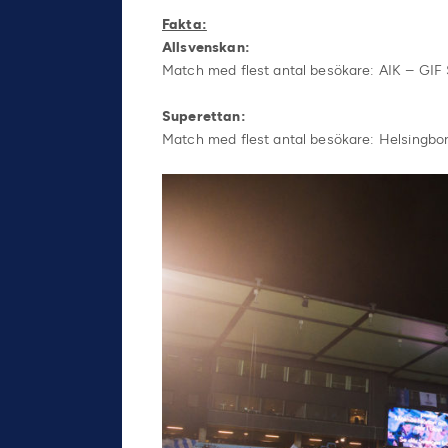
Fakta:
Allsvenskan:
Match med flest antal besökare: AIK – GIF
Superettan:
Match med flest antal besökare: Helsingbor