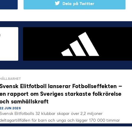
Dela på Twitter
HÅLLBARHET
Svensk Elitfotboll lanserar Fotbollseffekten –
en rapport om Sveriges starkaste folkrörelse
och samhällskraft
22 JUN 2026
Svensk Elitfotbolls 32 klubbar skapar över 2,2 miljoner
deltagartillfällen för barn och unga och lägger 170 000 timmar
på…