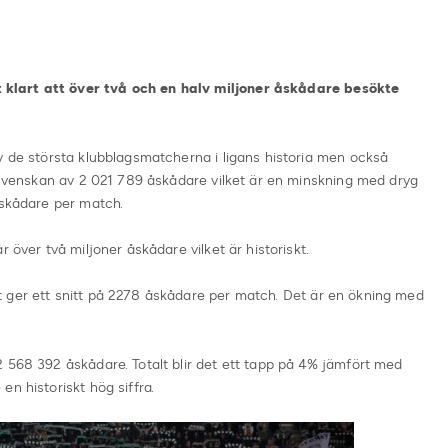
klart att över två och en halv miljoner åskådare besökte
v de största klubblagsmatcherna i ligans historia men också
llsvenskan av 2 021 789 åskådare vilket är en minskning med dryg
åskådare per match.
 över två miljoner åskådare vilket är historiskt.
 ger ett snitt på 2278 åskådare per match. Det är en ökning med
 568 392 åskådare. Totalt blir det ett tapp på 4% jämfört med
n historiskt hög siffra.