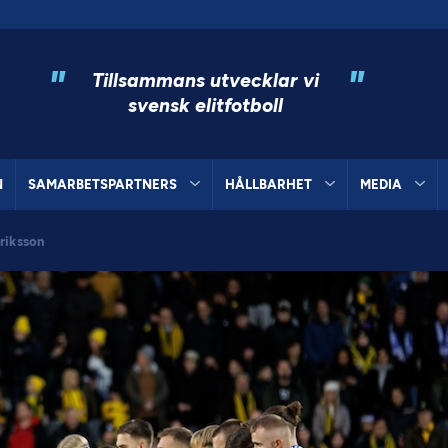
"
"
Tillsammans utvecklar vi
svensk elitfotboll
N
SAMARBETSPARTNERS
HÅLLBARHET
MEDIA
riksson