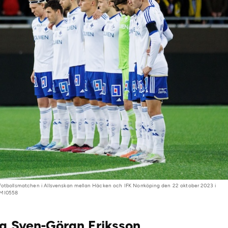
 fotbollsmatchen i Allsvenskan mellan Häcken och IFK Norrköping den 22 oktober 2023 i
 MI0558
ra Sven-Göran Eriksson