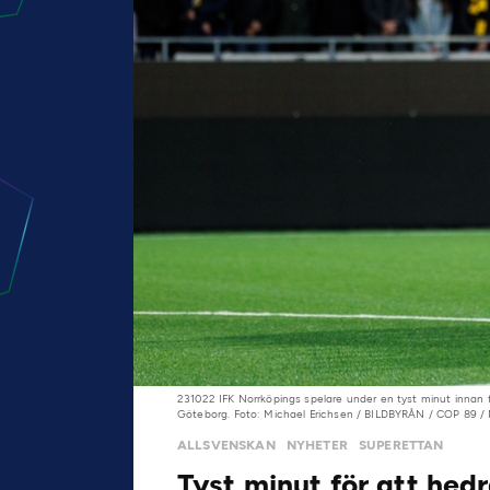
231022 IFK Norrköpings spelare under en tyst minut innan
Göteborg. Foto: Michael Erichsen / BILDBYRÅN / COP 89 /
ALLSVENSKAN
NYHETER
SUPERETTAN
Tyst minut för att hed