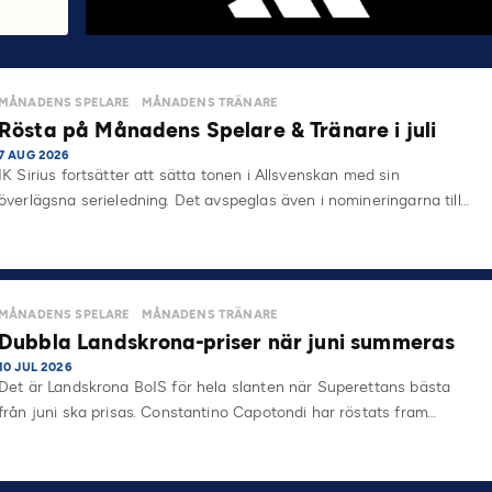
MÅNADENS SPELARE
MÅNADENS TRÄNARE
Rösta på Månadens Spelare & Tränare i juli
7 AUG 2026
IK Sirius fortsätter att sätta tonen i Allsvenskan med sin
överlägsna serieledning. Det avspeglas även i nomineringarna till…
MÅNADENS SPELARE
MÅNADENS TRÄNARE
Dubbla Landskrona-priser när juni summeras
10 JUL 2026
Det är Landskrona BoIS för hela slanten när Superettans bästa
från juni ska prisas. Constantino Capotondi har röstats fram…