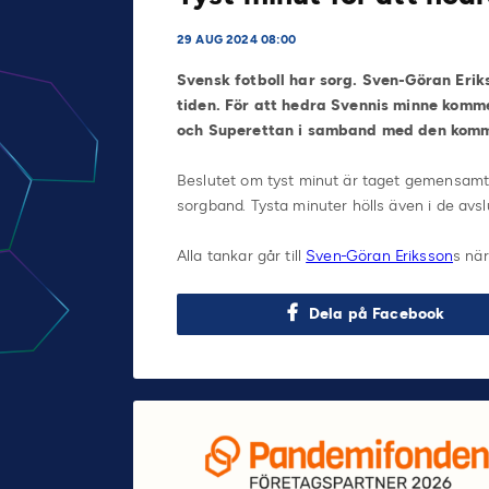
29 AUG 2024 08:00
Svensk fotboll har sorg. Sven-Göran Erik
tiden. För att hedra Svennis minne komme
och Superettan i samband med den ko
Beslutet om tyst minut är taget gemensamt in
sorgband. Tysta minuter hölls även i de av
Alla tankar går till
Sven-Göran Eriksson
s när
Dela på Facebook