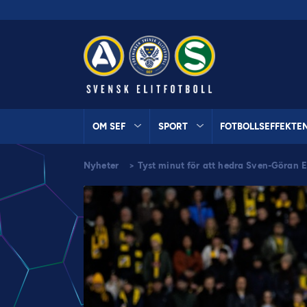
OM SEF
SPORT
FOTBOLLSEFFEKTE
Nyheter
>
Tyst minut för att hedra Sven-Göran E