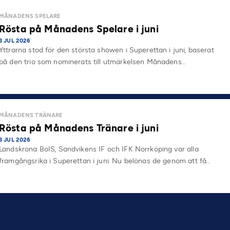
MÅNADENS SPELARE
Rösta på Månadens Spelare i juni
3 JUL 2026
Yttrarna stod för den största showen i Superettan i juni, baserat
på den trio som nominerats till utmärkelsen Månadens…
MÅNADENS TRÄNARE
Rösta på Månadens Tränare i juni
3 JUL 2026
Landskrona BoIS, Sandvikens IF och IFK Norrköping var alla
framgångsrika i Superettan i juni. Nu belönas de genom att få…