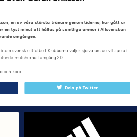
sson, en av våra största tränare genom tiderna, har gått ur
r en tyst minut att hållas på samtliga arenor i Allsvenskan
mmande omgången.
om svensk elitfotboll. Klubbarna väljer själva om de vill spela i
slutande matcherna i omgång 20.
a och kära.
Dela på Twitter