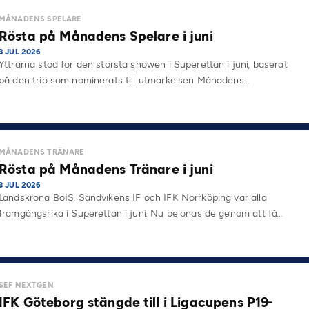
MÅNADENS SPELARE
Rösta på Månadens Spelare i juni
3 JUL 2026
Yttrarna stod för den största showen i Superettan i juni, baserat
på den trio som nominerats till utmärkelsen Månadens…
MÅNADENS TRÄNARE
Rösta på Månadens Tränare i juni
3 JUL 2026
Landskrona BoIS, Sandvikens IF och IFK Norrköping var alla
framgångsrika i Superettan i juni. Nu belönas de genom att få…
SEF NEXTGEN
IFK Göteborg stängde till i Ligacupens P19-