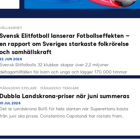
HÅLLBARHET
Svensk Elitfotboll lanserar Fotbollseffekten –
en rapport om Sveriges starkaste folkrörelse
och samhällskraft
22 JUN 2026
Svensk Elitfotbolls 32 klubbar skapar över 2,2 miljoner
deltagartillfällen för barn och unga och lägger 170 000 timmar
på…
MÅNADENS SPELARE
MÅNADENS TRÄNARE
Dubbla Landskrona-priser när juni summeras
10 JUL 2026
Det är Landskrona BoIS för hela slanten när Superettans bästa
från juni ska prisas. Constantino Capotondi har röstats fram…