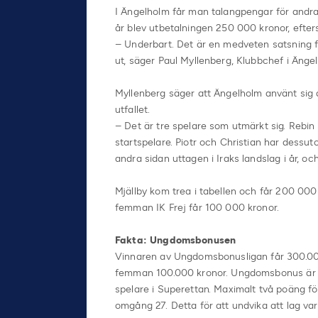
I Ängelholm får man talangpengar för andra
år blev utbetalningen 250 000 kronor, eft
– Underbart. Det är en medveten satsning frå
ut, säger Paul Myllenberg, Klubbchef i Änge
Myllenberg säger att Ängelholm använt sig 
utfallet.
– Det är tre spelare som utmärkt sig. Rebin 
startspelare. Piotr och Christian har dessut
andra sidan uttagen i Iraks landslag i år, och
Mjällby kom trea i tabellen och får 200 00
femman IK Frej får 100 000 kronor.
Fakta: Ungdomsbonusen
Vinnaren av Ungdomsbonusligan får 300.000 
femman 100.000 kronor. Ungdomsbonus är e
spelare i Superettan. Maximalt två poäng fö
omgång 27. Detta för att undvika att lag va