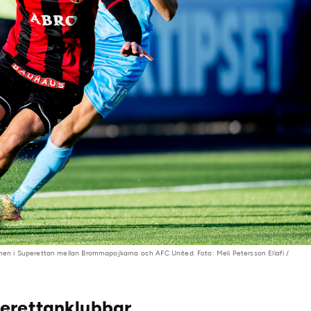
 i Superettan mellan Brommapojkarna och AFC United. Foto: Meli Petersson Ellafi /
erettanklubbar