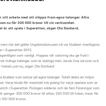
r sitt arbete med att släppa fram egna talanger. Allra
om nu får 300 000 kronor till sin verksamhet.
t är att spela i Superettan, säger Ola Danhard,
n men när det gäller Ungdomsbonusen så var klubben överlägsna
ger i Superettan 2015.
, egentligen som vanligt.
Hoppas vår satsning ska ge frukt i
 Vi har många talanger som är duktiga men Jacob Une Larsson och
 hetast just nu, säger Ola Danhard.
klubbar som satsar på egna talanger. Totalt delas en miljon
tan. Varje klubb får maximalt två poäng för varje spelare som är
 match i Superettan. Poängen adderas och de fem föreningar som
 pengar. 300 000 kronor till ettan, 250 000 till tvåan, trean får
 100 000 kronor.