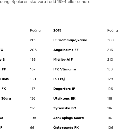
ng. Spelaren ska vara född 1994 eller senare.
Poäng
2015
Poäng
209
IF Brommapojkarna
360
FC
208
Ängelholms FF
216
oIS
186
Mjällby AIF
210
s FF
167
IFK Värnamo
138
 BoIS
150
IK Frej
128
s FK
147
Degerfors IF
126
 Södra
136
Utsiktens BK
118
117
Syrianska FC
114
mo
108
Jönköpings Södra
110
IF
66
Östersunds FK
106