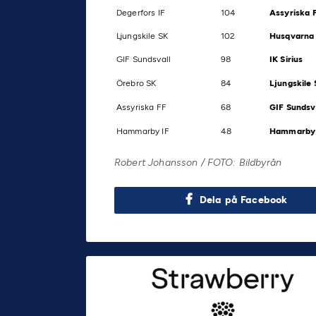
Degerfors IF
104
Assyriska 
Ljungskile SK
102
Husqvarna
GIF Sundsvall
98
IK Sirius
Örebro SK
84
Ljungskile 
Assyriska FF
68
GIF Sundsv
Hammarby IF
48
Hammarby 
Robert Johansson / FOTO: Bildbyrån
Dela på Facebook