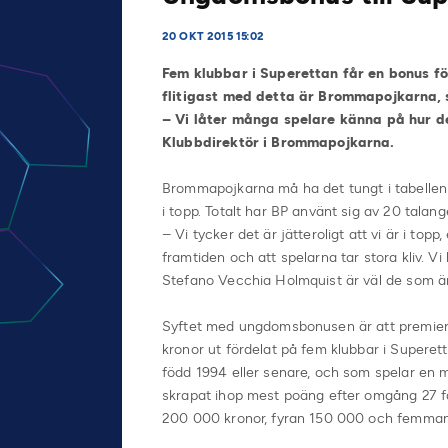
20 OKT 2015 15:02
Fem klubbar i Superettan får en bonus fö
flitigast med detta är Brommapojkarna, s
– Vi låter många spelare känna på hur de
Klubbdirektör i Brommapojkarna.
Brommapojkarna må ha det tungt i tabelle
i topp. Totalt har BP använt sig av 20 talan
– Vi tycker det är jätteroligt att vi är i topp
framtiden och att spelarna tar stora kliv.
Stefano Vecchia Holmquist är väl de som är
Syftet med ungdomsbonusen är att premiera 
kronor ut fördelat på fem klubbar i Superet
född 1994 eller senare, och som spelar en
skrapat ihop mest poäng efter omgång 27 får
200 000 kronor, fyran 150 000 och femman