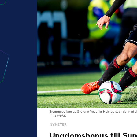
Brommapojkarnas Stefano Vecchia Holmquist under matchen
BILDBYRÅN
NYHETER
Ungdomsbonus till Sup