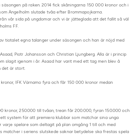
 säsongen på raken. 2014 fick skåningarna 150 000 kronor och i
ersom Ängelholm slutade tvåa efter Brommapojkarna.
n vår sida på ungdomar och vi är jätteglada att det fallit så väl
lholms FF.
av tiotalet egna talanger under säsongen och han är nöjd med
Asaad, Piotr Johansson och Christian Ljungberg. Alla är i princip
om slagit igenom i år. Asaad har varit med ett tag men blev å
 det är stort.
0 kronor, IFK Värnamo fyra och får 150 000 kronor medan
kronor, 250.000 till tvåan, trean får 200.000, fyran 150.000 och
tt system för att premiera klubbar som matchar sina unga
r varje spelare som deltagit på plan omgång 1 till och med
rs matcher i seriens slutskede saknar betydelse ska frestas spela