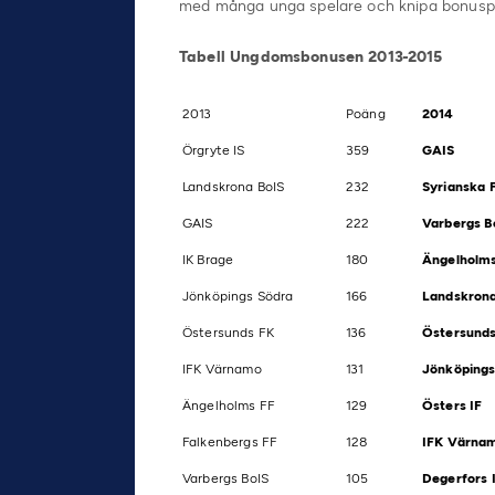
med många unga spelare och knipa bonuspoä
Tabell Ungdomsbonusen 2013-2015
2013
Poäng
2014
Örgryte IS
359
GAIS
Landskrona BoIS
232
Syrianska 
GAIS
222
Varbergs B
IK Brage
180
Ängelholm
Jönköpings Södra
166
Landskrona
Östersunds FK
136
Östersund
IFK Värnamo
131
Jönköpings
Ängelholms FF
129
Östers IF
Falkenbergs FF
128
IFK Värna
Varbergs BoIS
105
Degerfors 