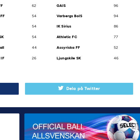
FF
62
GAIS
96
 FF
54
Varbergs BoIS
94
54
IK Sirius
86
SK
54
Athletic FC
77
all
44
Assyriska FF
52
IF
26
Ljungskile SK
46
Dela på Twitter