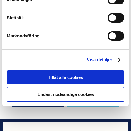
spel som underhållning samt ansvarsfullt spelande.
Bland annat har utbildningar för anti-matchfixning och
Statistik
spelansvar tagits fram vilka är obligatoriska för samtliga
spelare och ledare i elitklubbarna. Samtliga klubbar har
också tillsatt varsin Integrity Officer.
Marknadsföring
Utöver den goda samverkan ger också den ekonomiska
ersättningen från sponsorskapet möjlighet att fortsätta
vidareutveckla den svenska elitfotbollen, i allt från
Visa detaljer
akademiverksamhet till förenings dagliga arbete och
publiktillströmning. Det ger utrymme för klubbarnas
Tillåt alla cookies
önskan och vilja att genomföra projekt kopplade till
elitfotbollens samhällsengagemang.
Endast nödvändiga cookies
Dela på Facebook
Dela på Twitter