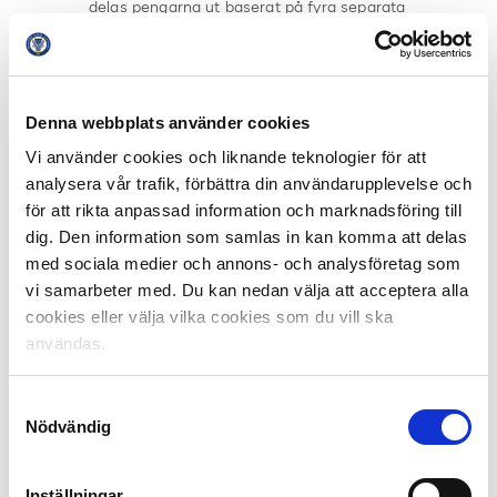
delas pengarna ut baserat på fyra separata
tabeller med varsin fast totalpott: Högst
totalpublik över säsongen, störst procentuell
ökning av publiksnittet, störst ökning i absoluta tal
jämfört med föregående säsong samt årets
Denna webbplats använder cookies
bortapublik. Placeringen i respektive tabell har en
Vi använder cookies och liknande teknologier för att
fast summa pengar kopplad till sig, ju högre
analysera vår trafik, förbättra din användarupplevelse och
placering desto högre summa pengar.
för att rikta anpassad information och marknadsföring till
Även om en klubb minskar sin publik så är den
dig. Den information som samlas in kan komma att delas
fortfarande garanterad minst 200 000 kronor.
med sociala medier och annons- och analysföretag som
Läs mer om Publikstödet här
vi samarbeter med. Du kan nedan välja att acceptera alla
cookies eller välja vilka cookies som du vill ska
Gemensamt arbete för att utveckla elitfotbollen
användas.
Publikstödet blir det senaste i en rad initiativ från
Samtyckesval
Svensk Elitfotboll och Unibet. Under de fyra åren med
Nödvändig
Unibet som huvudsponsor till Allsvenskan och
Superettan har flera gemensamma projekt sjösatts för
att motverka matchfixning och öka kunskapen kring
Inställningar