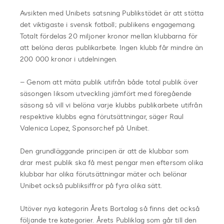
Avsikten med Unibets satsning Publikstödet är att stötta
det viktigaste i svensk fotboll; publikens engagemang.
Totalt fördelas 20 miljoner kronor mellan klubbarna för
att belöna deras publikarbete. Ingen klubb får mindre än
200 000 kronor i utdelningen.
– Genom att mäta publik utifrån både total publik över
säsongen liksom utveckling jämfört med föregående
säsong så vill vi belöna varje klubbs publikarbete utifrån
respektive klubbs egna förutsättningar, säger Raul
Valenica Lopez, Sponsorchef på Unibet.
Den grundläggande principen är att de klubbar som
drar mest publik ska få mest pengar men eftersom olika
klubbar har olika förutsättningar mäter och belönar
Unibet också publiksiffror på fyra olika sätt.
Utöver nya kategorin Årets Bortalag så finns det också
följande tre kategorier. Årets Publiklag som går till den