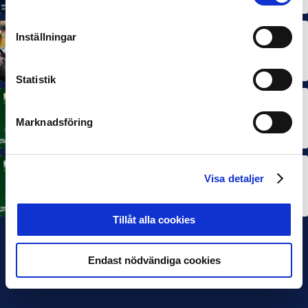
Inställningar
MÅNADENS SPELARE
MÅNADENS TRÄNARE
Dubbla Landskrona-priser när juni summeras
10 JUL 2026
Statistik
MÅNADENS SPELARE
Rösta på Månadens Spelare i juni
Marknadsföring
3 JUL 2026
MÅNADENS TRÄNARE
Visa detaljer
Rösta på Månadens Tränare i juni
3 JUL 2026
Tillåt alla cookies
Endast nödvändiga cookies