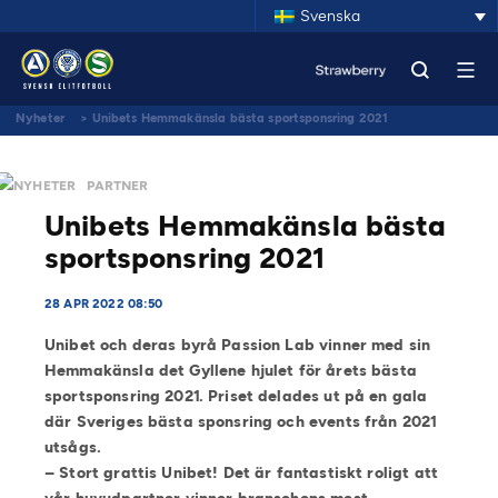
Svenska
Nyheter
>
Unibets Hemmakänsla bästa sportsponsring 2021
NYHETER
PARTNER
Unibets Hemmakänsla bästa
sportsponsring 2021
28 APR 2022 08:50
Unibet och deras byrå Passion Lab vinner med sin
Hemmakänsla det Gyllene hjulet för årets bästa
sportsponsring 2021. Priset delades ut på en gala
där Sveriges bästa sponsring och events från 2021
utsågs.
–
Stort grattis Unibet! Det är fantastiskt roligt att