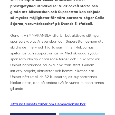
vår huvudpartner vinner branschens mest
prestigefyllda utmärkelse! VI är också stolta och
glada
att Allsvenskan och Superettan kan erbjuda
så mycket möjligheter för våra partners, säger Calle
Stjerna, varumärkeschef på Svensk Elitfotboll.
Genom HEMMAKÄNSLA ville Unibet aktivera sitt nya
sponsorskap av Allsvenskan och Superettan genom att
skildra den nerv och hjärta som finns i klubbarnas,
spelarnas och supportrarnas liv. Med skräddarsydda
sponsorbudskap, anpassade färger och unika ytor var
Unibet närvarande på lokal nivå från start. Genom
initiativ, projekt, aktiviteter och kommunikation har
Unibet nått ut till de 32 klubbarna, dit supportrarnas
blickar riktas, och på endast två år vunnit supportrarnas
gillande.
Titta på Unibets filmer om Hemmakänsla här