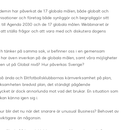
ndemin har påverkat de 17 globala målen, både globalt och
nisationer och företag både synliggör och begripliggör sitt
ill Agenda 2030 och de 17 globala målen. Webbinariet är
t att ställa frågor och att vara med och diskutera dagens
och tänker på samma sak, vi befinner oss i en gemensam
 har även inverkan på de globala målen, samt våra möjligheter
gen ut på Global nivå? Hur påverkas Sverige?
å ända och Elitfotbollsklubbarnas kärnverksamhet på plan,
Verksamheten bredvid plan, det ständigt pågående
cket är dock annorlunda mot vad det brukar. En situation som
kan känna igen sig i.
ur blir det nu när det snarare är unusual Business? Behovet av
viktigare än någonsin.