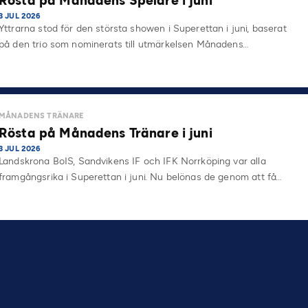
Rösta på Månadens Spelare i juni
3 JUL 2026
Yttrarna stod för den största showen i Superettan i juni, baserat
på den trio som nominerats till utmärkelsen Månadens…
MÅNADENS TRÄNARE
Rösta på Månadens Tränare i juni
3 JUL 2026
Landskrona BoIS, Sandvikens IF och IFK Norrköping var alla
framgångsrika i Superettan i juni. Nu belönas de genom att få…