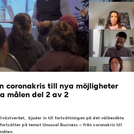
 coronakris till nya möjligheter
a målen del 2 av 2
illväxtverket, bjuder in till fortsättningen på det välbesökta
ortsätter på temat Unusual Business – från coronakris till
 målen.