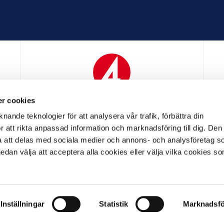
r cookies
N
MEDIAPARTNER
nande teknologier för att analysera vår trafik, förbättra din
 att rikta anpassad information och marknadsföring till dig. Den
att delas med sociala medier och annons- och analysföretag s
an välja att acceptera alla cookies eller välja vilka cookies so
LL PARTNER
OFFICIELL LEVERANTÖR
OFFICIELL 
Inställningar
Statistik
Marknadsfö
LL
ALLMÄNNA VILLKOR
INTEGRITETSPOLICY