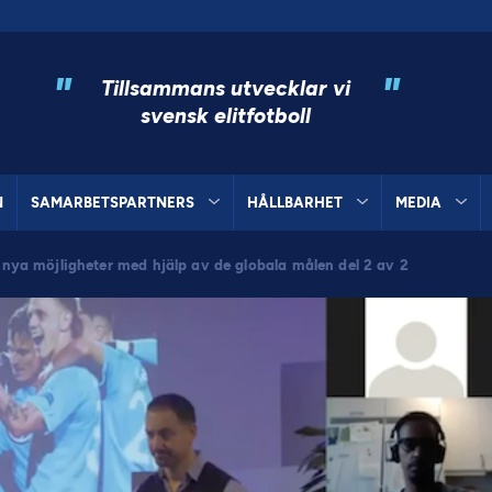
"
"
Tillsammans utvecklar vi
svensk elitfotboll
N
SAMARBETSPARTNERS
HÅLLBARHET
MEDIA
l nya möjligheter med hjälp av de globala målen del 2 av 2