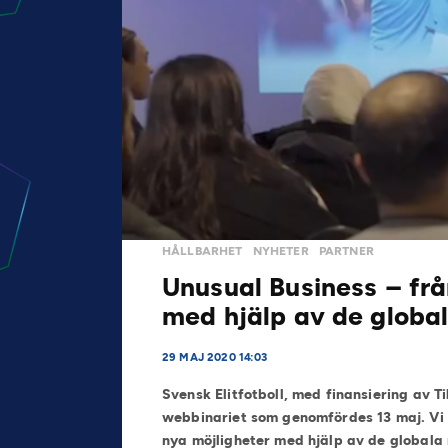
HÅLLBARHET
NYHETER
PARTNER
Unusual Business – från
med hjälp av de global
29 MAJ 2020 14:03
Svensk Elitfotboll, med finansiering av T
webbinariet som genomfördes 13 maj. Vi f
nya möjligheter med hjälp av de globala