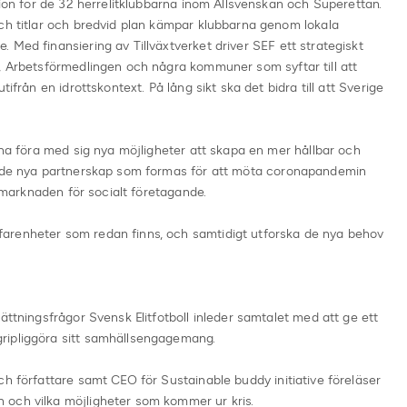
tion för de 32 herrelitklubbarna inom Allsvenskan och Superettan.
och titlar och bredvid plan kämpar klubbarna genom lokala
 Med finansiering av Tillväxtverket driver SEF ett strategiskt
r, Arbetsförmedlingen och några kommuner som syftar till att
ifrån en idrottskontext. På lång sikt ska det bidra till att Sverige
unna föra med sig nya möjligheter att skapa en mer hållbar och
ch de nya partnerskap som formas för att möta coronapandemin
la marknaden för socialt företagande.
arenheter som redan finns, och samtidigt utforska de nya behov
ättningsfrågor Svensk Elitfotboll inleder samtalet med att ge ett
ripliggöra sitt samhällsengagemang.
ch författare samt CEO för Sustainable buddy initiative föreläser
 och vilka möjligheter som kommer ur kris.