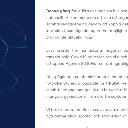
Denna gång
får vi lära oss mer om hur pa
nationellt. Vi kommer även att visa att orga
samhällsengagemang genom att koppla det t
interaktivt, samtliga deltagare har möjlighe
brännande aktuella frågor.
Just nu sitter fler människor än någonsin 
tankebubbla. Covid-19 påverkar oss alla och
att uppnå Agenda 2030.Hur ser det egentli
Den pågående pandemin har ställt världen p
fotbollsmatcher, är pausade för tillfället. 
samhällsengagemanget, ökar i betydelse. My
många organisationer från alla tre sektorer 
Vi brukar prata om Business as usual men h
nya partnerskap uppstår och samverkan är 