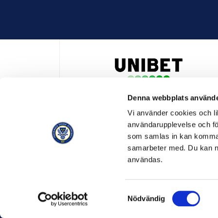
Denna webbplats använde
HUVUDPARTNER OCH PRESENTING PARTNER ALLSVENSKA
Vi använder cookies och lik
användarupplevelse och för
som samlas in kan komma 
samarbeter med. Du kan ned
användas.
OFFICIELL LEVERANTÖR
OFFICIE
Samtyckesval
Nödvändig
© SVENSK ELITFOTBOLL 2026
OM SVENSK ELITFOTBO