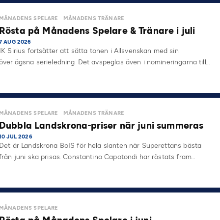
MÅNADENS SPELARE
MÅNADENS TRÄNARE
Rösta på Månadens Spelare & Tränare i juli
7 AUG 2026
IK Sirius fortsätter att sätta tonen i Allsvenskan med sin
överlägsna serieledning. Det avspeglas även i nomineringarna till…
MÅNADENS SPELARE
MÅNADENS TRÄNARE
Dubbla Landskrona-priser när juni summeras
10 JUL 2026
Det är Landskrona BoIS för hela slanten när Superettans bästa
från juni ska prisas. Constantino Capotondi har röstats fram…
MÅNADENS SPELARE