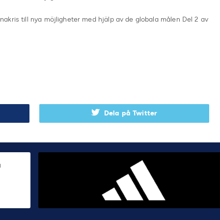
kris till nya möjligheter med hjälp av de globala målen Del 2 av
Dela på Twitter