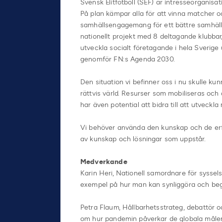
Svensk Elitfotboll (SEF) är intresseorganisa
På plan kämpar alla för att vinna matcher 
samhällsengagemang för ett bättre samhälle.
nationellt projekt med 8 deltagande klubba
utveckla socialt företagande i hela Sverige ut
genomför FN:s Agenda 2030.
Den situation vi befinner oss i nu skulle k
rättvis värld. Resurser som mobiliseras o
har även potential att bidra till att utveck
Vi behöver använda den kunskap och de erf
av kunskap och lösningar som uppstår.
Medverkande
Karin Heri, Nationell samordnare för syssels
exempel på hur man kan synliggöra och beg
Petra Flaum, Hållbarhetsstrateg, debattör o
om hur pandemin påverkar de globala målen