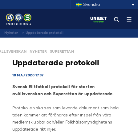
Svenska
Nyheter
>
Uppdaterade protokoll
ALLSVENSKAN
NYHETER
SUPERETTAN
Uppdaterade protokoll
18 MAJ 2020 17:37
Svensk Elitfotboll protokoll för starten
avAllsvenskan och Superettan är uppdaterade.
Protokollen ska ses som levande dokument som hela
tiden kommer att förändras efter inspel från våra
medlemsklubbar och/eller Folkhälsomyndighetens
uppdaterade riktlinjer.