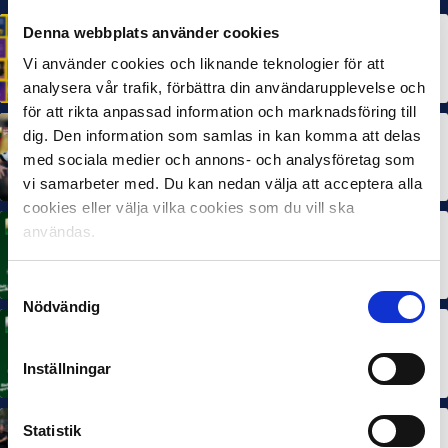
Denna webbplats använder cookies
HÅLLBARHET
Svensk Elitfotboll lanserar Fotbollseffekten – en
Vi använder cookies och liknande teknologier för att
rapport om Sveriges starkaste folkrörelse och
samhällskraft
22 JUN 2026
analysera vår trafik, förbättra din användarupplevelse och
för att rikta anpassad information och marknadsföring till
dig. Den information som samlas in kan komma att delas
MÅNADENS SPELARE
MÅNADENS TRÄNARE
Dubbla Landskrona-priser när juni summeras
med sociala medier och annons- och analysföretag som
10 JUL 2026
vi samarbeter med. Du kan nedan välja att acceptera alla
cookies eller välja vilka cookies som du vill ska
användas.
MÅNADENS SPELARE
Rösta på Månadens Spelare i juni
3 JUL 2026
Samtyckesval
Nödvändig
MÅNADENS TRÄNARE
Rösta på Månadens Tränare i juni
Inställningar
3 JUL 2026
Statistik
SEF NEXTGEN