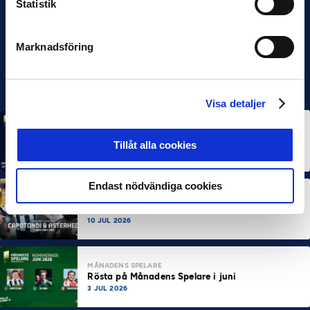
Statistik
Marknadsföring
Visa detaljer
MÅNADENS SPELARE
MÅNADENS TRÄNARE
Rösta på Månadens Spelare & Tränare i juli
Tillåt alla cookies
7 AUG 2026
Endast nödvändiga cookies
MÅNADENS SPELARE
MÅNADENS TRÄNARE
Dubbla Landskrona-priser när juni summeras
10 JUL 2026
MÅNADENS SPELARE
Rösta på Månadens Spelare i juni
3 JUL 2026