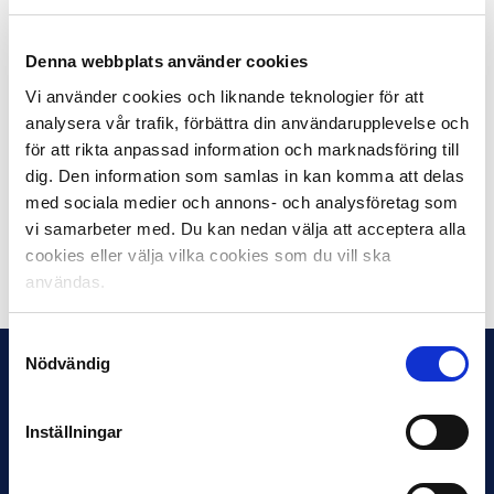
heltidsanställd tränare. Syftet är att trygga svensk
fotboll för framtiden.
Denna webbplats använder cookies
2016 hade totalt 749 aktiva elitfotbollsspelare i Sverige
Vi använder cookies och liknande teknologier för att
och i utlandet passerat genom Svenska Spel Tipselit.
analysera vår trafik, förbättra din användarupplevelse och
244 av dessa spelade i Allsvenskan och 320 i
för att rikta anpassad information och marknadsföring till
Superettan.
dig. Den information som samlas in kan komma att delas
med sociala medier och annons- och analysföretag som
Läs mer på
tipselit.se
vi samarbeter med. Du kan nedan välja att acceptera alla
cookies eller välja vilka cookies som du vill ska
Dela på Facebook
Dela på Twitter
användas.
Samtyckesval
Nödvändig
Inställningar