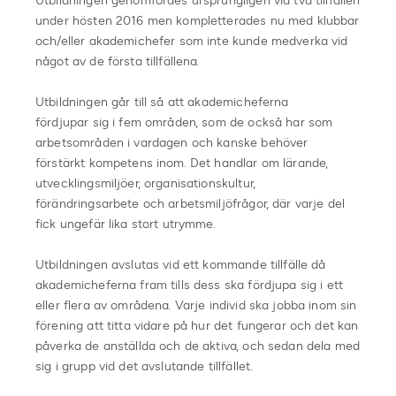
Utbildningen genomfördes ursprungligen vid två tillfällen
under hösten 2016 men kompletterades nu med klubbar
och/eller akademichefer som inte kunde medverka vid
något av de första tillfällena.
Utbildningen går till så att akademicheferna
fördjupar sig i fem områden, som de också har som
arbetsområden i vardagen och kanske behöver
förstärkt kompetens inom. Det handlar om lärande,
utvecklingsmiljöer, organisationskultur,
förändringsarbete och arbetsmiljöfrågor, där varje del
fick ungefär lika stort utrymme.
Utbildningen avslutas vid ett kommande tillfälle då
akademicheferna fram tills dess ska fördjupa sig i ett
eller flera av områdena. Varje individ ska jobba inom sin
förening att titta vidare på hur det fungerar och det kan
påverka de anställda och de aktiva, och sedan dela med
sig i grupp vid det avslutande tillfället.