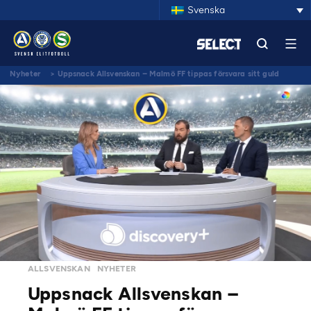
Svenska
Nyheter
>
Uppsnack Allsvenskan – Malmö FF tippas försvara sitt guld
ALLSVENSKAN
NYHETER
Uppsnack Allsvenskan –