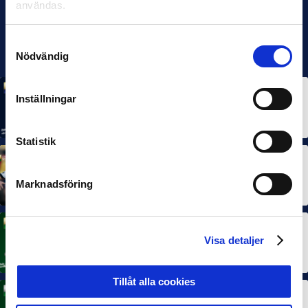
användas.
Samtyckesval
Nödvändig
MÅNADENS SPELARE
MÅNADENS TRÄNARE
Inställningar
Rösta på Månadens Spelare & Tränare i juli
7 AUG 2026
Statistik
MÅNADENS SPELARE
MÅNADENS TRÄNARE
Dubbla Landskrona-priser när juni summeras
Marknadsföring
10 JUL 2026
MÅNADENS SPELARE
Visa detaljer
Rösta på Månadens Spelare i juni
3 JUL 2026
Tillåt alla cookies
MÅNADENS TRÄNARE