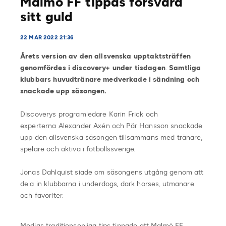
Malmö FF tippas försvara
sitt guld
22 MAR 2022 21:36
Årets version av den allsvenska upptaktsträffen
genomfördes i discovery+ under tisdagen
.
Samtliga
klubbars huvudtränare medverkade i sändning och
snackade upp säsongen.
Discoverys programledare Karin Frick och
experterna Alexander Axén och Pär Hansson snackade
upp den allsvenska säsongen tillsammans med tränare,
spelare och aktiva i fotbollssverige.
Jonas Dahlquist siade om säsongens utgång genom att
dela in klubbarna i underdogs, dark horses, utmanare
och favoriter.
Medias traditionsenliga tips tippade att Malmö FF