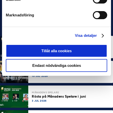
Marknadsföring
Visa detaljer
MÅNADENS SPELARE
MÅNADENS TRÄNARE
Rösta på Månadens Spelare & Tränare i juli
Tillåt alla cookies
7 AUG 2026
Endast nödvändiga cookies
MÅNADENS SPELARE
MÅNADENS TRÄNARE
Dubbla Landskrona-priser när juni summeras
10 JUL 2026
MÅNADENS SPELARE
Rösta på Månadens Spelare i juni
3 JUL 2026