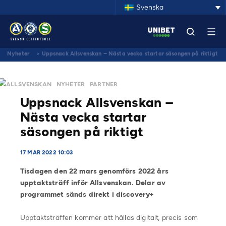
Svenska
Nyheter
>
Uppsnack Allsvenskan – Nästa vecka startar säsongen på riktigt
ALLSVENSKAN
NYHETER
PARTNER
Uppsnack Allsvenskan –
Nästa vecka startar
säsongen på riktigt
17 MAR 2022 10:03
Tisdagen den 22 mars genomförs 2022 års
upptaktsträff inför Allsvenskan. Delar av
programmet sänds direkt i discovery+
Upptaktsträffen kommer att hållas digitalt, precis som