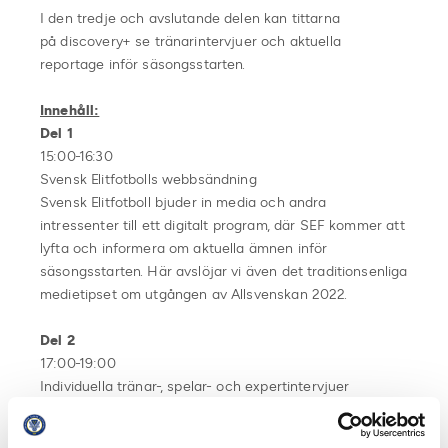
I den tredje och avslutande delen kan tittarna
på discovery+ se tränarintervjuer och aktuella
reportage inför säsongsstarten.
Innehåll:
Del 1
15:00-16:30
Svensk Elitfotbolls webbsändning
Svensk Elitfotboll bjuder in media och andra
intressenter till ett digitalt program, där SEF kommer att
lyfta och informera om aktuella ämnen inför
säsongsstarten. Här avslöjar vi även det traditionsenliga
medietipset om utgången av Allsvenskan 2022.
Del 2
17:00-19:00
Individuella tränar-, spelar- och expertintervjuer
Media erbjuds egna exklusiva intervjuer med möjlighet
till inspelning att använda i egna kanaler.