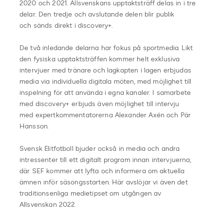
2020 och 2021. Allsvenskans upptaktsträff delas in i tre
delar. Den tredje och avslutande delen blir publik
och sänds direkt i discovery+.
De två inledande delarna har fokus på sportmedia. Likt
den fysiska upptaktsträffen kommer helt exklusiva
intervjuer med tränare och lagkapten i lagen erbjudas
media via individuella digitala möten, med möjlighet till
inspelning för att använda i egna kanaler. I samarbete
med discovery+ erbjuds även möjlighet till intervju
med expertkommentatorerna Alexander Axén och Pär
Hansson.
Svensk Elitfotboll bjuder också in media och andra
intressenter till ett digitalt program innan intervjuerna,
där SEF kommer att lyfta och informera om aktuella
ämnen inför säsongsstarten. Här avslöjar vi även det
traditionsenliga medietipset om utgången av
Allsvenskan 2022.