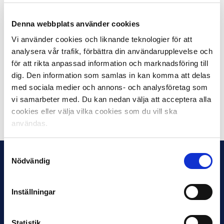
(Endast för media)
Denna webbplats använder cookies
Del 3
19:00-20:30 Uppsnack Allsvenskan på discovery+
Vi använder cookies och liknande teknologier för att
Discoverys programledare Karin Frick och
analysera vår trafik, förbättra din användarupplevelse och
experterna Alexander Axén och Pär Hansson snackar
för att rikta anpassad information och marknadsföring till
upp den Allsvenska säsongen tillsammans med tränare,
dig. Den information som samlas in kan komma att delas
spelare och aktiva i fotbolls-Sverige.
med sociala medier och annons- och analysföretag som
vi samarbeter med. Du kan nedan välja att acceptera alla
Dela på Facebook
Dela på Twitter
cookies eller välja vilka cookies som du vill ska
användas.
Samtyckesval
Nödvändig
Inställningar
Statistik