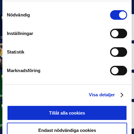
Samtyckesval
Nödvändig
MÅNADENS SPELARE
MÅNADENS TRÄNARE
Rösta på Månadens Spelare & Tränare i juli
7 AUG 2026
Inställningar
Statistik
MÅNADENS SPELARE
MÅNADENS TRÄNARE
Dubbla Landskrona-priser när juni summeras
10 JUL 2026
Marknadsföring
MÅNADENS SPELARE
Rösta på Månadens Spelare i juni
3 JUL 2026
Visa detaljer
MÅNADENS TRÄNARE
Tillåt alla cookies
Rösta på Månadens Tränare i juni
3 JUL 2026
Endast nödvändiga cookies