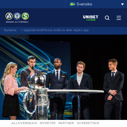
Svenska
Nyheter
>
Upptaktsträffarna ställs in eller skjuts upp
ALLSVENSKAN
NYHETER
PARTNER
SUPERETTAN