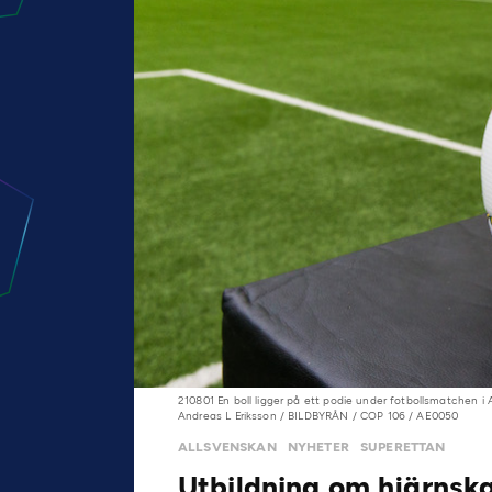
210801 En boll ligger på ett podie under fotbollsmatchen 
Andreas L Eriksson / BILDBYRÅN / COP 106 / AE0050
ALLSVENSKAN
NYHETER
SUPERETTAN
Utbildning om hjärnska