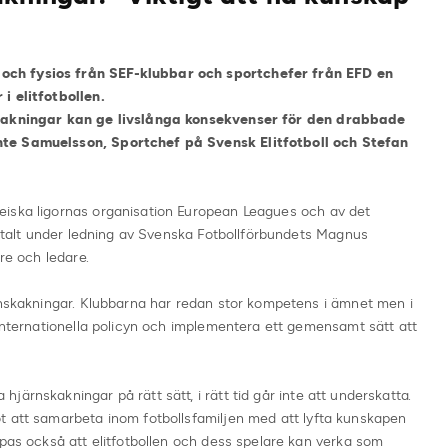
ch fysios från SEF-klubbar och sportchefer från EFD en
i elitfotbollen.
skakningar kan ge livslånga konsekvenser för den drabbade
nte Samuelsson, Sportchef på Svensk Elitfotboll
och Stefan
eiska ligornas organisation European Leagues och av det
igitalt under ledning av Svenska Fotbollförbundets Magnus
re och ledare.
ärnskakningar. Klubbarna har redan stor kompetens i ämnet men i
 internationella policyn och implementera ett gemensamt sätt att
ärnskakningar på rätt sätt, i rätt tid går inte att underskatta.
t att samarbeta inom fotbollsfamiljen med att lyfta kunskapen
ppas också att elitfotbollen och dess spelare kan verka som