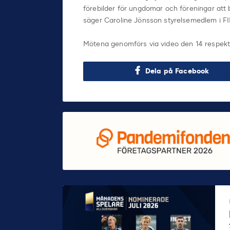
förebilder för ungdomar och föreningar att 
säger Caroline Jönsson styrelsemedlem i FI
Mötena genomförs via video den 14 respekt
Dela på Facebook