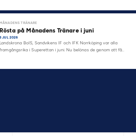
MÅNADENS TRÄNARE
Rösta på Månadens Tränare i juni
3 JUL 2026
Landskrona BoIS, Sandvikens IF och IFK Norrköping var alla
framgångsrika i Superettan i juni. Nu belönas de genom att få…