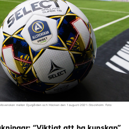
i Allsvenskan mellan Djurgården och Häcken den 1 augusti 2021 i Stockholm. Foto:
kningar: “Viktigt att ha kunskap”