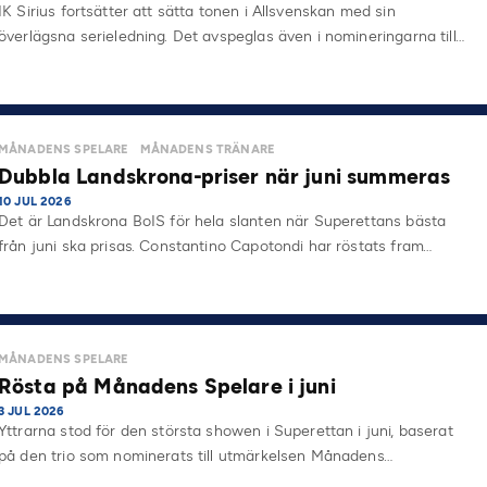
IK Sirius fortsätter att sätta tonen i Allsvenskan med sin
överlägsna serieledning. Det avspeglas även i nomineringarna till…
MÅNADENS SPELARE
MÅNADENS TRÄNARE
Dubbla Landskrona-priser när juni summeras
10 JUL 2026
Det är Landskrona BoIS för hela slanten när Superettans bästa
från juni ska prisas. Constantino Capotondi har röstats fram…
MÅNADENS SPELARE
Rösta på Månadens Spelare i juni
3 JUL 2026
Yttrarna stod för den största showen i Superettan i juni, baserat
på den trio som nominerats till utmärkelsen Månadens…