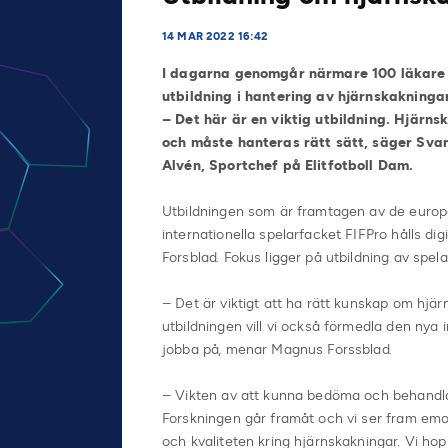
14 MAR 2022 16:42
I dagarna genomgår närmare 100 läkare o
utbildning i hantering av hjärnskakningar 
– Det här är en viktig utbildning. Hjärn
och måste hanteras rätt sätt, säger Sva
Alvén, Sportchef på Elitfotboll Dam.
Utbildningen som är framtagen av de europ
internationella spelarfacket FIFPro hålls d
Forsblad. Fokus ligger på utbildning av spela
– Det är viktigt att ha rätt kunskap om hj
utbildningen vill vi också förmedla den nya
jobba på, menar Magnus Forssblad.
– Vikten av att kunna bedöma och behandla hj
Forskningen går framåt och vi ser fram emo
och kvaliteten kring hjärnskakningar. Vi ho