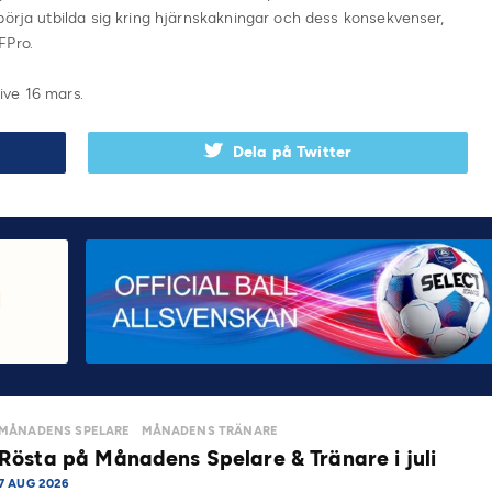
börja utbilda sig kring hjärnskakningar och dess konsekvenser,
FPro.
ive 16 mars.
Dela på Twitter
MÅNADENS SPELARE
MÅNADENS TRÄNARE
Rösta på Månadens Spelare & Tränare i juli
7 AUG 2026