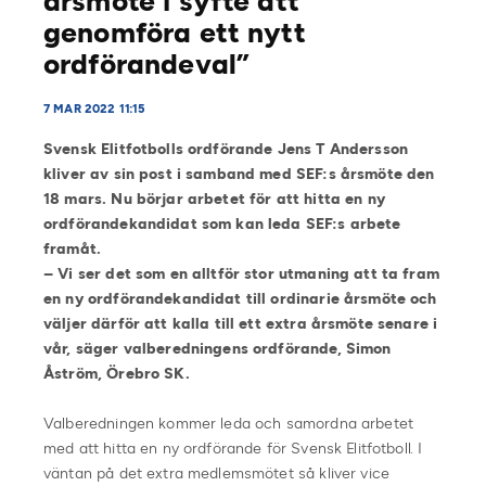
årsmöte i syfte att
genomföra ett nytt
ordförandeval”
7 MAR 2022 11:15
Svensk Elitfotbolls ordförande Jens T Andersson
kliver av sin post i samband med SEF:s årsmöte den
18 mars. Nu börjar arbetet för att hitta en ny
ordförandekandidat som kan leda SEF:s arbete
framåt.
– Vi ser det som en alltför stor utmaning att ta fram
en ny ordförandekandidat till ordinarie årsmöte och
väljer därför att kalla till ett extra årsmöte senare i
vår, säger valberedningens ordförande, Simon
Åström, Örebro SK.
Valberedningen kommer leda och samordna arbetet
med att hitta en ny ordförande för Svensk Elitfotboll. I
väntan på det extra medlemsmötet så kliver vice