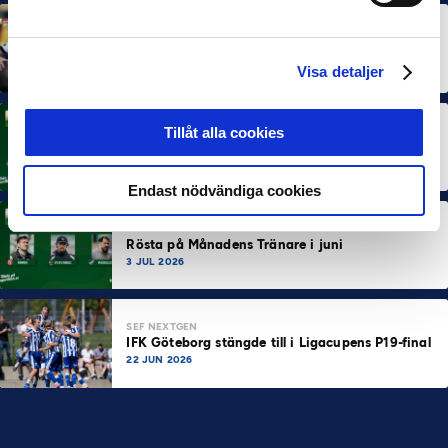
MÅNADENS SPELARE
MÅNADENS TRÄNARE
Dubbla Landskrona-priser när juni summeras
10 JUL 2026
Visa detaljer
Tillåt alla cookies
MÅNADENS SPELARE
Rösta på Månadens Spelare i juni
3 JUL 2026
Endast nödvändiga cookies
MÅNADENS TRÄNARE
Rösta på Månadens Tränare i juni
3 JUL 2026
SEF NEXTGEN
IFK Göteborg stängde till i Ligacupens P19-final
22 JUN 2026