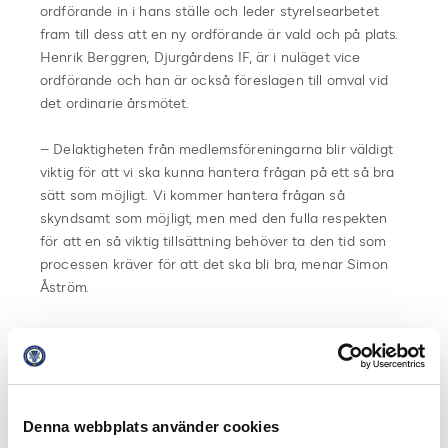
ordförande in i hans ställe och leder styrelsearbetet
fram till dess att en ny ordförande är vald och på plats.
Henrik Berggren, Djurgårdens IF, är i nuläget vice
ordförande och han är också föreslagen till omval vid
det ordinarie årsmötet.
– Delaktigheten från medlemsföreningarna blir väldigt
viktig för att vi ska kunna hantera frågan på ett så bra
sätt som möjligt. Vi kommer hantera frågan så
skyndsamt som möjligt, men med den fulla respekten
för att en så viktig tillsättning behöver ta den tid som
processen kräver för att det ska bli bra, menar Simon
Åström.
I valberedningen ingår också Dennis Andersson, BK
Häcken, Niklas Allbäck, Örgryte IS och Patrik Lundgren,
Falkenbergs FF.
Denna webbplats använder cookies
Dela på Facebook
Dela på Twitter