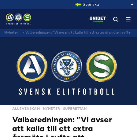
Svenska
Nyheter
>
Valberedningen: ”Vi avser att kalla till ett extra årsmöte i syfte
att genomföra ett nytt ordförandeval”
ALLSVENSKAN
NYHETER
SUPERETTAN
Valberedningen: ”Vi avser
att kalla till ett extra