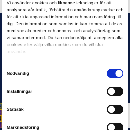
Vi använder cookies och liknande teknologier för att
analysera vår trafik, förbättra din användarupplevelse och
för att rikta anpassad information och marknadsföring till
dig. Den information som samlas in kan komma att delas
med sociala medier och annons- och analysföretag som
vi samarbeter med. Du kan nedan välja att acceptera alla
cookies eller välja vilka cookies som du vill ska
användas.
Samtyckesval
Nödvändig
Inställningar
Statistik
HÅLLBARHET
Svensk Elitfotboll lanserar Fotbollseffekten – en
rapport om Sveriges starkaste folkrörelse och
samhällskraft
22 JUN 2026
Marknadsföring