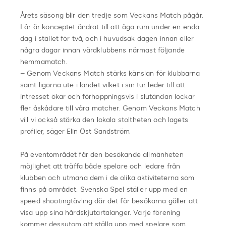
Årets säsong blir den tredje som Veckans Match pågår.
I år är konceptet ändrat till att äga rum under en enda
dag i stället för två, och i huvudsak dagen innan eller
några dagar innan värdklubbens närmast följande
hemmamatch.
– Genom Veckans Match stärks känslan för klubbarna
samt ligorna ute i landet vilket i sin tur leder till att
intresset ökar och förhoppningsvis i slutändan lockar
fler åskådare till våra matcher. Genom Veckans Match
vill vi också stärka den lokala stoltheten och lagets
profiler, säger Elin Öst Sandström.
På eventområdet får den besökande allmänheten
möjlighet att träffa både spelare och ledare från
klubben och utmana dem i de olika aktiviteterna som
finns på området. Svenska Spel ställer upp med en
speed shootingtävling där det för besökarna gäller att
visa upp sina hårdskjutartalanger. Varje förening
kommer dessutom att ställa upp med spelare som