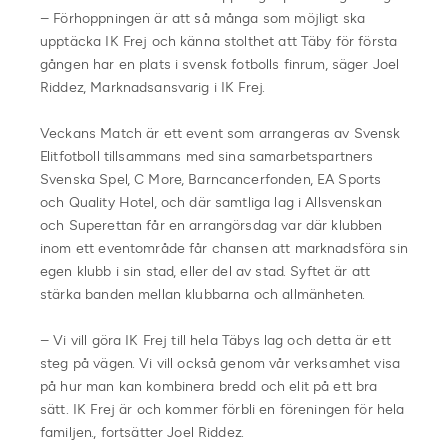
– Förhoppningen är att så många som möjligt ska
upptäcka IK Frej och känna stolthet att Täby för första
gången har en plats i svensk fotbolls finrum, säger Joel
Riddez, Marknadsansvarig i IK Frej.
Veckans Match är ett event som arrangeras av Svensk
Elitfotboll tillsammans med sina samarbetspartners
Svenska Spel, C More, Barncancerfonden, EA Sports
och Quality Hotel, och där samtliga lag i Allsvenskan
och Superettan får en arrangörsdag var där klubben
inom ett eventområde får chansen att marknadsföra sin
egen klubb i sin stad, eller del av stad. Syftet är att
stärka banden mellan klubbarna och allmänheten.
– Vi vill göra IK Frej till hela Täbys lag och detta är ett
steg på vägen. Vi vill också genom vår verksamhet visa
på hur man kan kombinera bredd och elit på ett bra
sätt. IK Frej är och kommer förbli en föreningen för hela
familjen., fortsätter Joel Riddez.