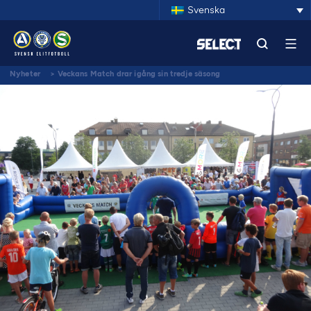
Svenska
Nyheter
>
Veckans Match drar igång sin tredje säsong