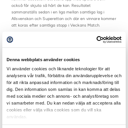
också får skjuta så hårt de kan. Resultatet
sammanställs sedan i en liga mellan samtliga lag i
Allsvenskan och Superettan och där en vinnare kommer
att koras efter samtliga stopp i Veckans Match.
Hos EA Sports går det att utmana kompisarna eller
idolerna i ditt favoritlag i FIFA 15. Här går det även bra
att fotografera sig för att få en egen bild där besökaren
pryder omslaget för FIFA 16.
Denna webbplats använder cookies
Vi använder cookies och liknande teknologier för att
C More låter dig prova på att vara sportreporter under
analysera vår trafik, förbättra din användarupplevelse och
en dag. Spela in din egen vinjett. Klippet redigeras
för att rikta anpassad information och marknadsföring till
senare och du kommer kunna dela ditt proffsklipp på
dig. Den information som samlas in kan komma att delas
Instagram.
med sociala medier och annons- och analysföretag som
vi samarbeter med. Du kan nedan välja att acceptera alla
På scenen kommer spelartruppen att presenteras och
cookies eller välja vilka cookies som du vill ska
inför publiken får spelarna svara på frågor om vem som
användas.
exempelvis egentligen är lagets primadonna eller vad
spelarna har för sig i spelarbussen på väg till match.