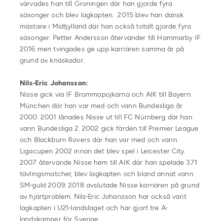
värvades han till Groningen där han gjorde fyra
säsonger och blev lagkapten. 2015 blev han dansk
mästare i Midtjylland där han också totalt gjorde fyra
säsonger. Petter Andersson återvänder till Hammarby IF
2016 men tvingades ge upp karriären samma år på
grund av knäskador.
Nils-Eric Johansson:
Nisse gick via IF Brommapojkarna och AIK till Bayern
München där han var med och vann Bundesliga år
2000. 2001 lånades Nisse ut till FC Nürnberg där han
vann Bundesliga 2. 2002 gick färden till Premier League
och Blackburn Rovers där han var med och vann
Ligacupen 2002 innan det blev spel i Leicester City.
2007 återvände Nisse hem till AIK där han spelade 371
tävlingsmatcher, blev lagkapten och bland annat vann
SM-guld 2009. 2018 avslutade Nisse karriären på grund
av hjärtproblem. Nils-Eric Johansson har också varit
lagkapten i U21-landslaget och har gjort tre A-
landskamper för Sverige.