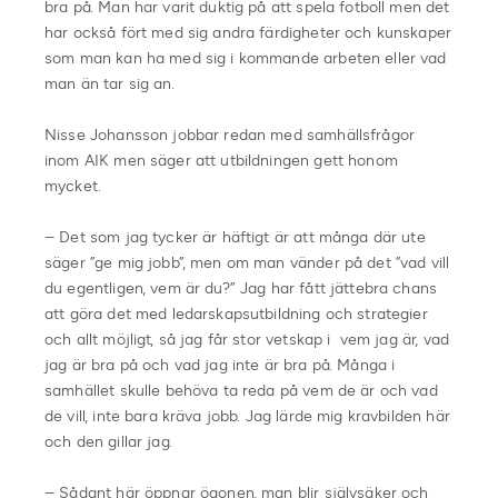
bra på. Man har varit duktig på att spela fotboll men det
har också fört med sig andra färdigheter och kunskaper
som man kan ha med sig i kommande arbeten eller vad
man än tar sig an.
Nisse Johansson jobbar redan med samhällsfrågor
inom AIK men säger att utbildningen gett honom
mycket.
– Det som jag tycker är häftigt är att många där ute
säger ”ge mig jobb”, men om man vänder på det ”vad vill
du egentligen, vem är du?” Jag har fått jättebra chans
att göra det med ledarskapsutbildning och strategier
och allt möjligt, så jag får stor vetskap i vem jag är, vad
jag är bra på och vad jag inte är bra på. Många i
samhället skulle behöva ta reda på vem de är och vad
de vill, inte bara kräva jobb. Jag lärde mig kravbilden här
och den gillar jag.
– Sådant här öppnar ögonen, man blir självsäker och