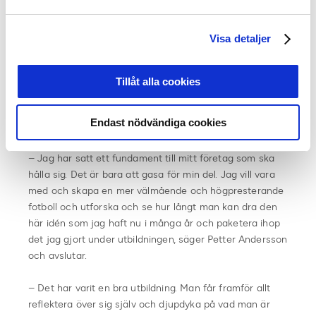
att vara tillbaka inom fotbollens värld, men det är bra att
förkovra sig med annat vid sidan av också, menar
Visa detaljer
Fredrik Stenman.
Givande utbildning
Tillåt alla cookies
Härnäst väntar reflektion för de tre före detta
elitfotbollsspelarna för att sedan sätta igång på allvar
Endast nödvändiga cookies
med vad de vill jobba vidare med till hösten.
– Jag har satt ett fundament till mitt företag som ska
hålla sig. Det är bara att gasa för min del. Jag vill vara
med och skapa en mer välmående och högpresterande
fotboll och utforska och se hur långt man kan dra den
här idén som jag haft nu i många år och paketera ihop
det jag gjort under utbildningen, säger Petter Andersson
och avslutar.
– Det har varit en bra utbildning. Man får framför allt
reflektera över sig själv och djupdyka på vad man är