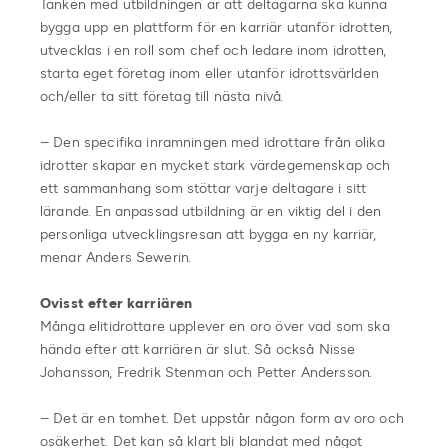
Tanken med utbildningen är att deltagarna ska kunna
bygga upp en plattform för en karriär utanför idrotten,
utvecklas i en roll som chef och ledare inom idrotten,
starta eget företag inom eller utanför idrottsvärlden
och/eller ta sitt företag till nästa nivå.
– Den specifika inramningen med idrottare från olika
idrotter skapar en mycket stark värdegemenskap och
ett sammanhang som stöttar varje deltagare i sitt
lärande. En anpassad utbildning är en viktig del i den
personliga utvecklingsresan att bygga en ny karriär,
menar Anders Sewerin.
Ovisst efter karriären
Många elitidrottare upplever en oro över vad som ska
hända efter att karriären är slut. Så också Nisse
Johansson, Fredrik Stenman och Petter Andersson.
– Det är en tomhet. Det uppstår någon form av oro och
osäkerhet. Det kan så klart bli blandat med något