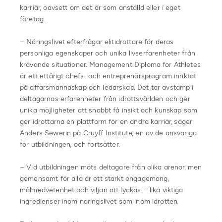
karriär, oavsett om det är som anställd eller i eget
företag.
– Näringslivet efterfrågar elitidrottare för deras
personliga egenskaper och unika livserfarenheter från
krävande situationer. Management Diploma for Athletes
är ett ettårigt chefs- och entreprenörsprogram inriktat
på affärsmannaskap och ledarskap. Det tar avstamp i
deltagarnas erfarenheter från idrottsvärlden och ger
unika möjligheter att snabbt få insikt och kunskap som
ger idrottarna en plattform för en andra karriär, säger
Anders Sewerin på Cruyff Institute, en av de ansvariga
för utbildningen, och fortsätter.
– Vid utbildningen möts deltagare från olika arenor, men
gemensamt för alla är ett starkt engagemang,
målmedvetenhet och viljan att lyckas – lika viktiga
ingredienser inom näringslivet som inom idrotten.