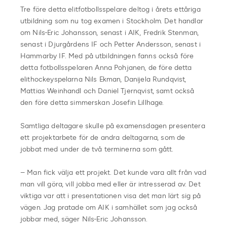
Tre före detta elitfotbollsspelare deltog i årets ettåriga
utbildning som nu tog examen i Stockholm. Det handlar
om Nils-Eric Johansson, senast i AIK, Fredrik Stenman,
senast i Djurgårdens IF och Petter Andersson, senast i
Hammarby IF. Med på utbildningen fanns också före
detta fotbollsspelaren Anna Pohjanen, de före detta
elithockeyspelarna Nils Ekman, Danijela Rundqvist,
Mattias Weinhandl och Daniel Tjernqvist, samt också
den före detta simmerskan Josefin Lillhage.
Samtliga deltagare skulle på examensdagen presentera
ett projektarbete för de andra deltagarna, som de
jobbat med under de två terminerna som gått.
– Man fick välja ett projekt. Det kunde vara allt från vad
man vill göra, vill jobba med eller är intresserad av. Det
viktiga var att i presentationen visa det man lärt sig på
vägen. Jag pratade om AIK i samhället som jag också
jobbar med, säger Nils-Eric Johansson.