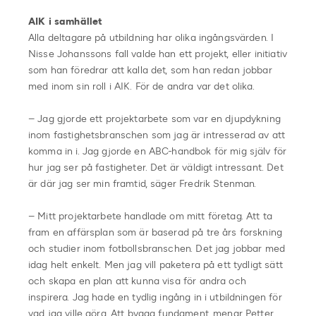
AIK i samhället
Alla deltagare på utbildning har olika ingångsvärden. I
Nisse Johanssons fall valde han ett projekt, eller initiativ
som han föredrar att kalla det, som han redan jobbar
med inom sin roll i AIK. För de andra var det olika.
– Jag gjorde ett projektarbete som var en djupdykning
inom fastighetsbranschen som jag är intresserad av att
komma in i. Jag gjorde en ABC-handbok för mig själv för
hur jag ser på fastigheter. Det är väldigt intressant. Det
är där jag ser min framtid, säger Fredrik Stenman.
– Mitt projektarbete handlade om mitt företag. Att ta
fram en affärsplan som är baserad på tre års forskning
och studier inom fotbollsbranschen. Det jag jobbar med
idag helt enkelt. Men jag vill paketera på ett tydligt sätt
och skapa en plan att kunna visa för andra och
inspirera. Jag hade en tydlig ingång in i utbildningen för
vad jag ville göra. Att bygga fundament, menar Petter