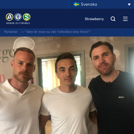
Svenska
Nyheter
>
”Vem är man nu när fotbollen inte finns?”