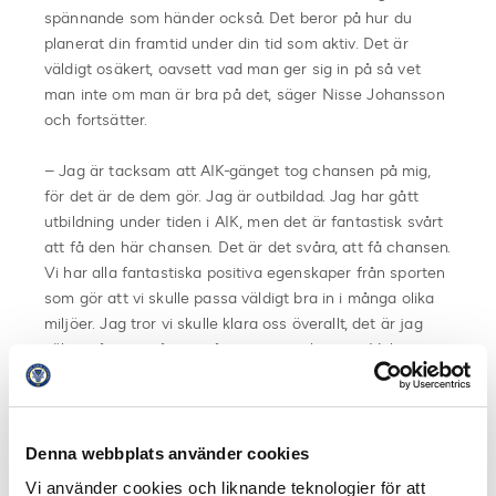
spännande som händer också. Det beror på hur du
planerat din framtid under din tid som aktiv. Det är
väldigt osäkert, oavsett vad man ger sig in på så vet
man inte om man är bra på det, säger Nisse Johansson
och fortsätter.
– Jag är tacksam att AIK-gänget tog chansen på mig,
för det är de dem gör. Jag är outbildad. Jag har gått
utbildning under tiden i AIK, men det är fantastisk svårt
att få den här chansen. Det är det svåra, att få chansen.
Vi har alla fantastiska positiva egenskaper från sporten
som gör att vi skulle passa väldigt bra in i många olika
miljöer. Jag tror vi skulle klara oss överallt, det är jag
säker på, men någon måste ge oss chansen. Vi har
ingen CV som talar om att vi skulle vara bra, men jag
tror vi kan lära oss väldigt snabbt på plats och då är det
frågan, vem tar chansen och vågar satsa på en gammal
avdankad spelare. Man kanske har varit utlandsproffs i
Denna webbplats använder cookies
tio år och tävlar med folk från Handelshögskolan som
Vi använder cookies och liknande teknologier för att