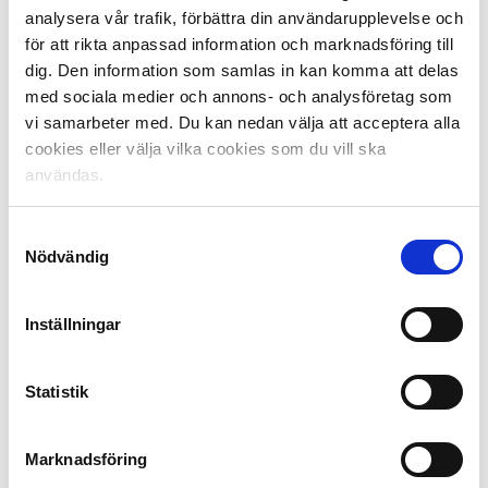
gått utbildning i fem-sex år, men de kanske inte har levt
analysera vår trafik, förbättra din användarupplevelse och
på samma sätt som vi gjort.
för att rikta anpassad information och marknadsföring till
dig. Den information som samlas in kan komma att delas
Deltagarna beskriver det inte som en självklarhet att
med sociala medier och annons- och analysföretag som
vara kvar inom idrotten.
vi samarbeter med. Du kan nedan välja att acceptera alla
cookies eller välja vilka cookies som du vill ska
– För min egen del var det viktigt att hitta en ny passion
användas.
och det var inte alls säkert för mig att jag skulle vara
kvar inom idrotten. Det var viktigare med själva
skapandet av en ny karriär och att hitta något jag
Samtyckesval
Nödvändig
brinner för. Om det skulle visa sig vara mot fotboll så är
det bra, men inte nödvändigt. Det är också nyttigt att
kunna stå emot de som vill utnyttja ens namn och ser
Inställningar
ett värde i ens namn. Det har vi pratat om mycket på
den här utbildningen, säger Petter Andersson.
Statistik
– Jag är kvar inom fotbollen nu som en av ledarna i IFK
Lidingö i Division 2 men direkt efter karriären jobbade
jag med försäkringar för jag ville då inte beblanda mig
Marknadsföring
med fotbollen. Sedan kom suget tillbaka. Idag är det kul