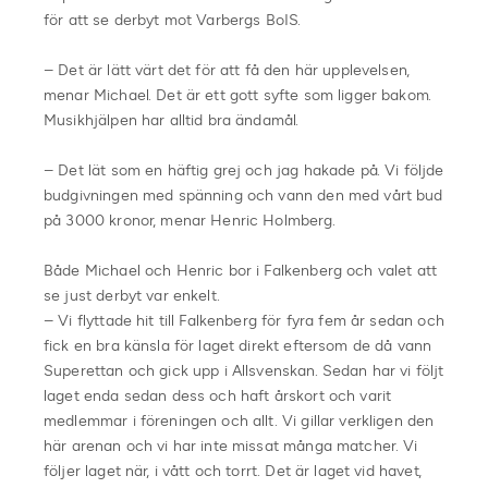
för att se derbyt mot Varbergs BoIS.
– Det är lätt värt det för att få den här upplevelsen,
menar Michael. Det är ett gott syfte som ligger bakom.
Musikhjälpen har alltid bra ändamål.
– Det lät som en häftig grej och jag hakade på. Vi följde
budgivningen med spänning och vann den med vårt bud
på 3000 kronor, menar Henric Holmberg.
Både Michael och Henric bor i Falkenberg och valet att
se just derbyt var enkelt.
– Vi flyttade hit till Falkenberg för fyra fem år sedan och
fick en bra känsla för laget direkt eftersom de då vann
Superettan och gick upp i Allsvenskan. Sedan har vi följt
laget enda sedan dess och haft årskort och varit
medlemmar i föreningen och allt. Vi gillar verkligen den
här arenan och vi har inte missat många matcher. Vi
följer laget när, i vått och torrt. Det är laget vid havet,