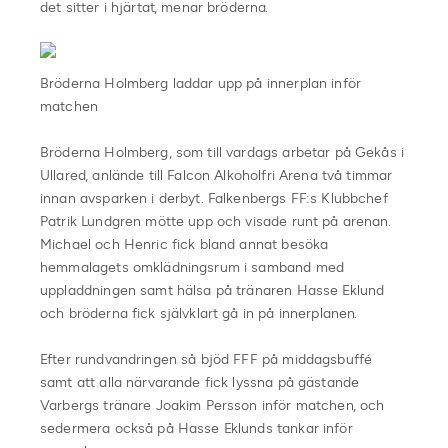
det sitter i hjärtat, menar bröderna.
Bröderna Holmberg laddar upp på innerplan inför
matchen
Bröderna Holmberg, som till vardags arbetar på Gekås i
Ullared, anlände till Falcon Alkoholfri Arena två timmar
innan avsparken i derbyt. Falkenbergs FF:s Klubbchef
Patrik Lundgren mötte upp och visade runt på arenan.
Michael och Henric fick bland annat besöka
hemmalagets omklädningsrum i samband med
uppladdningen samt hälsa på tränaren Hasse Eklund
och bröderna fick självklart gå in på innerplanen.
Efter rundvandringen så bjöd FFF på middagsbuffé
samt att alla närvarande fick lyssna på gästande
Varbergs tränare Joakim Persson inför matchen, och
sedermera också på Hasse Eklunds tankar inför