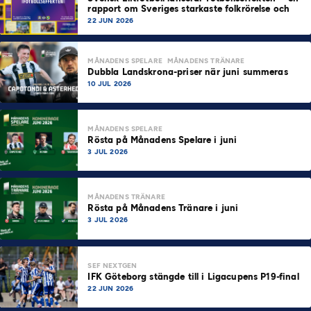
rapport om Sveriges starkaste folkrörelse och
samhällskraft
22 JUN 2026
MÅNADENS SPELARE
MÅNADENS TRÄNARE
Dubbla Landskrona-priser när juni summeras
10 JUL 2026
MÅNADENS SPELARE
Rösta på Månadens Spelare i juni
3 JUL 2026
MÅNADENS TRÄNARE
Rösta på Månadens Tränare i juni
3 JUL 2026
SEF NEXTGEN
IFK Göteborg stängde till i Ligacupens P19-final
22 JUN 2026