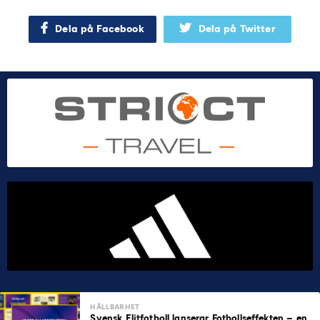
Dela på Facebook
Dela på Twitter
HÅLLBARHET
Svensk Elitfotboll lanserar Fotbollseffekten – en