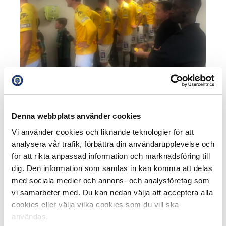
Falkenbergs FF ställer upp inför inmarschen i derbyt
– Det var en bra inblick att se hur en klubb och ett
Denna webbplats använder cookies
arrangemang fungerar och det är en väldigt familjär
stämning på arenan, menar Michael Holmberg. Det var
Vi använder cookies och liknande teknologier för att
kul att se omklädningsrum och träningsrum och vi fick
analysera vår trafik, förbättra din användarupplevelse och
ett väldigt trevligt bemötande. Det är mycket som ska
för att rikta anpassad information och marknadsföring till
flyta. Det är en stor apparat som man inte tänker på när
dig. Den information som samlas in kan komma att delas
man sitter på läktaren och man får en bättre förståelse
med sociala medier och annons- och analysföretag som
för det nu. Det är ett beundransvärt arrangemang som
vi samarbeter med. Du kan nedan välja att acceptera alla
Falkenberg gör.
cookies eller välja vilka cookies som du vill ska
användas.
Matchen blev ett typiskt derby med många mål, hårt