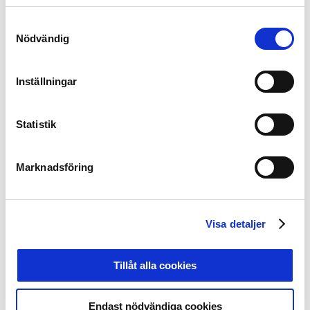
spel och svängigt spel. Hemmalaget Falkenbergs FF
Samtyckesval
drog till bröderna Holmbergs stora glädje det längsta
Nödvändig
strået när de med en man mindre på plan vände
underläge 1-2 till seger 3-2.
Inställningar
– Vi hade en bra känsla innan vi kom hit men när de får
in 2-1 så blir det tungt. Vi får dessutom en tveksam
utvisning mot oss och vår lagkapten skadad. Ändå
Statistik
vänder vi med en man mindre på planen. Det visar på
lagmoral. De här laget krigar och ger aldrig upp,
Marknadsföring
summerar bröderna Holmberg matchen.
– Det var en underbar seger och det är gött med tre
poäng!
Visa detaljer
Tillåt alla cookies
Endast nödvändiga cookies