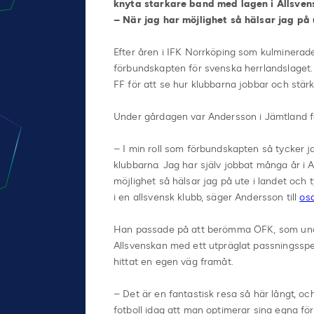
knyta starkare band med lagen i Allsvens
– När jag har möjlighet så hälsar jag på 
Efter åren i IFK Norrköping som kulminerade
förbundskapten för svenska herrlandslaget
FF för att se hur klubbarna jobbar och stärk
Under gårdagen var Andersson i Jämtland 
– I min roll som förbundskapten så tycker ja
klubbarna. Jag har själv jobbat många år i 
möjlighet så hälsar jag på ute i landet och 
i en allsvensk klubb, säger Andersson till
osd
Han passade på att berömma ÖFK, som under 
Allsvenskan med ett utpräglat passningsspe
hittat en egen väg framåt.
– Det är en fantastisk resa så här långt, oc
fotboll idag att man optimerar sina egna föru