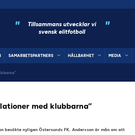
"
"
Tillsammans utvecklar vi
svensk elitfotboll
N
SAMARBETSPARTNERS
HÅLLBARHET
MEDIA
lubbarna”
elationer med klubbarna”
n besökte nyligen Östersunds FK. Andersson är mån om att