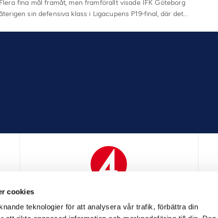
Flera fina mål framåt, men framförallt visade IFK Göteborg
återigen sin defensiva klass i Ligacupens P19-final, där det…
r cookies
N
MEDIAPARTNER
nande teknologier för att analysera vår trafik, förbättra din