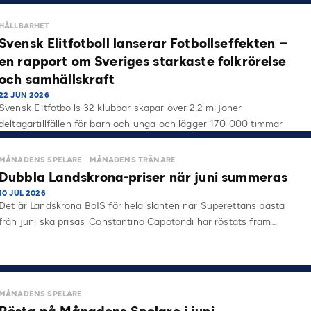
HÅLLBARHET
Svensk Elitfotboll lanserar Fotbollseffekten –
en rapport om Sveriges starkaste folkrörelse
och samhällskraft
22 JUN 2026
Svensk Elitfotbolls 32 klubbar skapar över 2,2 miljoner
deltagartillfällen för barn och unga och lägger 170 000 timmar
på…
MÅNADENS SPELARE
MÅNADENS TRÄNARE
Dubbla Landskrona-priser när juni summeras
10 JUL 2026
Det är Landskrona BoIS för hela slanten när Superettans bästa
från juni ska prisas. Constantino Capotondi har röstats fram…
MÅNADENS SPELARE