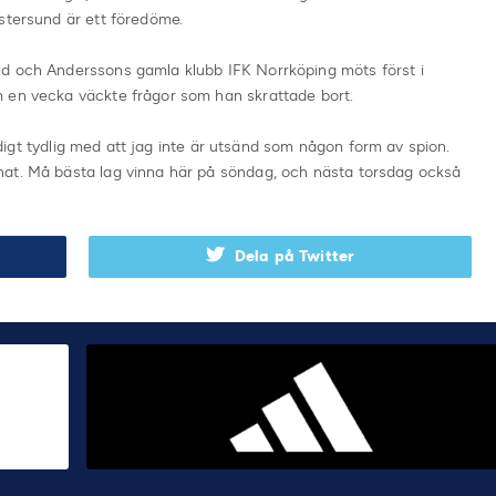
stersund är ett föredöme.
nd och Anderssons gamla klubb IFK Norrköping möts först i
 en vecka väckte frågor som han skrattade bort.
väldigt tydlig med att jag inte är utsänd som någon form av spion.
nat. Må bästa lag vinna här på söndag, och nästa torsdag också
Dela på Twitter