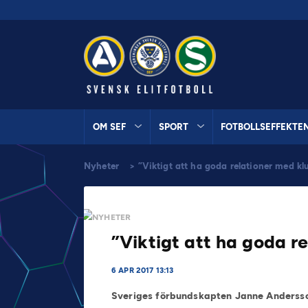
OM SEF
SPORT
FOTBOLLSEFFEKTE
Nyheter
>
”Viktigt att ha goda relationer med k
NYHETER
”Viktigt att ha goda r
6 APR 2017 13:13
Sveriges förbundskapten Janne Andersso