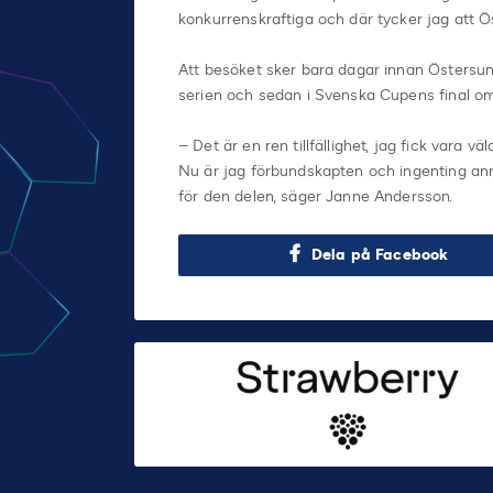
konkurrenskraftiga och där tycker jag att Ö
Att besöket sker bara dagar innan Östersu
serien och sedan i Svenska Cupens final om
– Det är en ren tillfällighet, jag fick vara 
Nu är jag förbundskapten och ingenting an
för den delen, säger Janne Andersson.
Dela på Facebook