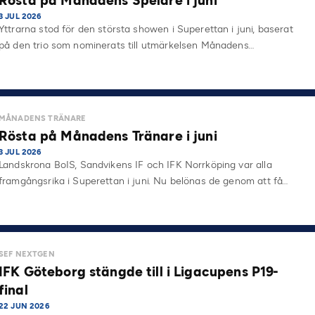
Rösta på Månadens Spelare i juni
3 JUL 2026
Yttrarna stod för den största showen i Superettan i juni, baserat
på den trio som nominerats till utmärkelsen Månadens…
MÅNADENS TRÄNARE
Rösta på Månadens Tränare i juni
3 JUL 2026
Landskrona BoIS, Sandvikens IF och IFK Norrköping var alla
framgångsrika i Superettan i juni. Nu belönas de genom att få…
SEF NEXTGEN
IFK Göteborg stängde till i Ligacupens P19-
final
22 JUN 2026