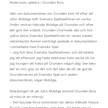
Andersson, spelare i Grunden Bois.
Idén om dokumentären om Grunden kom till efter att
John Alvbåge haft Svenska Speltelefonen en vecka.
Under veckan hälsade Alvbåge på Grunden och efter
det gick det snabbt. Grunden charmade alla och fick
själva sköta Svenska Speltelefonen en vecka medan
reklambyrån Animal samtidigt spelade in dokumentären
i samarbete med Svenska Spel.
– Jag fick låna Svenska Speltelefonen, och då tänkte
jag att eftersom jag hade telefonen hela vecka så var
jag tvungen att hälsa på Grunden någon dag. Sen blev
det en stor grej av det och det blev de att de gjorde
Grundenvecka på Svenska Spel och sedan
dokumentären, säger Alvbåge.
Anledningen till att John Alvbåge kommit Grunden Bois
så nära är en intervju
– Det började förra sommaren när deras målvakt Hasse
Ravelli, som han kallades, gick bort. Jag hade jag en