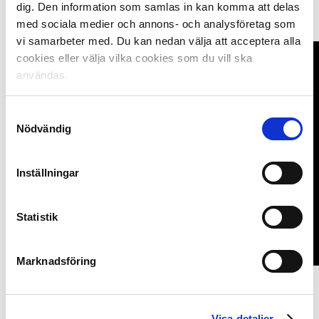
vare Svenska Speltelefonen så blev det också en
dig. Den information som samlas in kan komma att delas
dokumentärfilm, avslutar John Alvbåge.
med sociala medier och annons- och analysföretag som
vi samarbeter med. Du kan nedan välja att acceptera alla
cookies eller välja vilka cookies som du vill ska
användas.
Samtyckesval
Nödvändig
Inställningar
Statistik
Marknadsföring
Fakta Grunden Bois:
Grunden Bois är en idrottsförening i Göteborg för
Visa detaljer