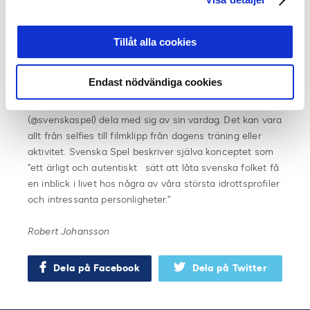
spelare med intellektuella funktionshinder. Grunden Bois
bildades 1992 och har nära 300 utövare. Klubben har
flera SM-guld.
Tillåt alla cookies
Fakta Svenska Speltelefonen:
Endast nödvändiga cookies
Svenska Speltelefonen vandrar varje vecka mellan olika
idrottsprofiler som får i uppdrag att på Instagram
(@svenskaspel) dela med sig av sin vardag. Det kan vara
allt från selfies till filmklipp från dagens träning eller
aktivitet. Svenska Spel beskriver själva konceptet som
”ett ärligt och autentiskt sätt att låta svenska folket få
en inblick i livet hos några av våra största idrottsprofiler
och intressanta personligheter.”
Robert Johansson
Dela på Facebook
Dela på Twitter