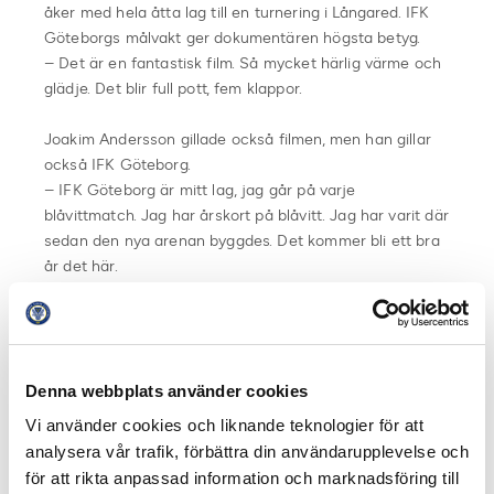
åker med hela åtta lag till en turnering i Långared. IFK
Göteborgs målvakt ger dokumentären högsta betyg.
– Det är en fantastisk film. Så mycket härlig värme och
glädje. Det blir full pott, fem klappor.
Joakim Andersson gillade också filmen, men han gillar
också IFK Göteborg.
– IFK Göteborg är mitt lag, jag går på varje
blåvittmatch. Jag har årskort på blåvitt. Jag har varit där
sedan den nya arenan byggdes. Det kommer bli ett bra
år det här.
Svenska Speltelefonen går att följa på Instagram där
den vandrar mellan kända idrottsprofiler och lag vecka
efter vecka. Senast Sveriges bandydamer som
Denna webbplats använder cookies
samtidigt vann VM-guld.
– Det är ett roligt koncept om man gör det bra, om man
Vi använder cookies och liknande teknologier för att
kan bjuda på sig själv. Det är ett Instagramkonto som
analysera vår trafik, förbättra din användarupplevelse och
alla borde följa. Man får en bra inblick i många lag. Tack
för att rikta anpassad information och marknadsföring till