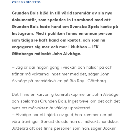
23 FEB 2016 21:36
Grunden Bois bjöd in till världspremiär av sin nya
dokumentär, som spelades in i samband med att
Grunden Bois hade hand om Svenska Spels konto på
Instagram. Med i publiken fanns en annan person
som tidigare haft hand om kontot, och som nu
engagerat sig mer och mer i klubben – IFK
Göteborgs målvakt John Alvbåge.
– Jag är där någon gång i veckan och hälsar på och
tränar målvakterna. Inget mer med det, säger John
Alvbåge på premiärkvällen på Bio Roy i Göteborg.
Det finns en kärvänlig kamratskap mellan John Alvbåge
och spelarna i Grunden Bois. Inget tvivel om det och det
syns att målvakten är väldigt uppskattad.
– Alvbåge har ett hjärta av guld, han kommer ner på
våra träningar. Senast delade han ut målvaktshandskar.
Jättebra att det finns personer som han, säger Joakim