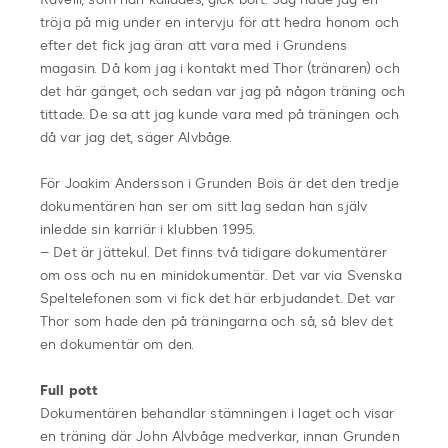
tröja på mig under en intervju för att hedra honom och
efter det fick jag äran att vara med i Grundens
magasin. Då kom jag i kontakt med Thor (tränaren) och
det här gänget, och sedan var jag på någon träning och
tittade. De sa att jag kunde vara med på träningen och
då var jag det, säger Alvbåge.
För Joakim Andersson i Grunden Bois är det den tredje
dokumentären han ser om sitt lag sedan han själv
inledde sin karriär i klubben 1995.
– Det är jättekul. Det finns två tidigare dokumentärer
om oss och nu en minidokumentär. Det var via Svenska
Speltelefonen som vi fick det här erbjudandet. Det var
Thor som hade den på träningarna och så, så blev det
en dokumentär om den.
Full pott
Dokumentären behandlar stämningen i laget och visar
en träning där John Alvbåge medverkar, innan Grunden