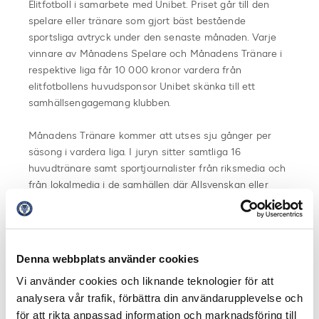
Elitfotboll i samarbete med Unibet. Priset går till den
spelare eller tränare som gjort bäst bestående
sportsliga avtryck under den senaste månaden. Varje
vinnare av Månadens Spelare och Månadens Tränare i
respektive liga får 10 000 kronor vardera från
elitfotbollens huvudsponsor Unibet skänka till ett
samhällsengagemang klubben.
Månadens Tränare kommer att utses sju gånger per
säsong i vardera liga. I juryn sitter samtliga 16
huvudtränare samt sportjournalister från riksmedia och
från lokalmedia i de samhällen där Allsvenskan eller
Superettan spelas. Juryn röstar varje månad fram tre
finalister till utmärkelsen. Därefter får supportrar
möjlighet att rösta fram vilken av de tre finalisterna som
de anser ska vinna genom en omröstning på
Denna webbplats använder cookies
allsvenskan.se och superettan.se. En totalsumma räknas
Vi använder cookies och liknande teknologier för att
sedan samman där media, lagkaptener och supportrar
analysera vår trafik, förbättra din användarupplevelse och
står för varsin tredjedel och en vinnare utses.
för att rikta anpassad information och marknadsföring till