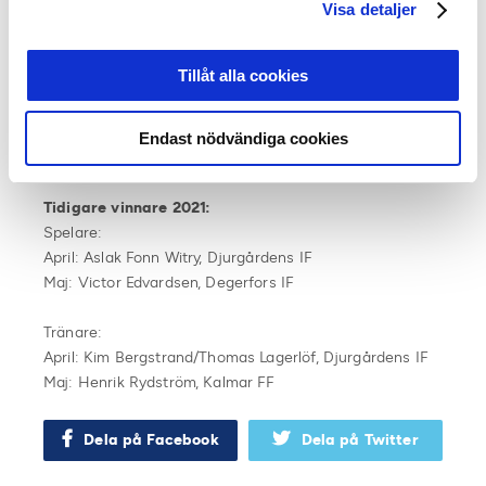
Balkander
(GP),
Markus Wulcan
(GT),
Niclas
Visa detaljer
Åkerström
(Östersunds-Posten),
Jerry
Nilsson
(Blekinge Läns Tidning),
Anders
Tillåt alla cookies
Bengtsson
(Offside),
Fredrik Narvelid
(Karlskoga
Tidning),
Marcus Birro
(Studio Allsvenskan),
Oskar
Månsson
(Fotboll Sthlm),
Svante
Endast nödvändiga cookies
Samuelsson
(SEF),
Anders Falk
(Unibet)
Tidigare vinnare 2021:
Spelare:
April: Aslak Fonn Witry, Djurgårdens IF
Maj: Victor Edvardsen, Degerfors IF
Tränare:
April: Kim Bergstrand/Thomas Lagerlöf, Djurgårdens IF
Maj: Henrik Rydström, Kalmar FF
Dela på Facebook
Dela på Twitter