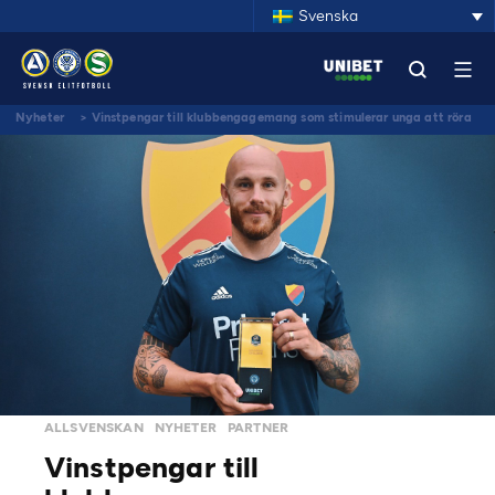
Svenska
Nyheter
>
Vinstpengar till klubbengagemang som stimulerar unga att röra
på sig
ALLSVENSKAN
NYHETER
PARTNER
Vinstpengar till