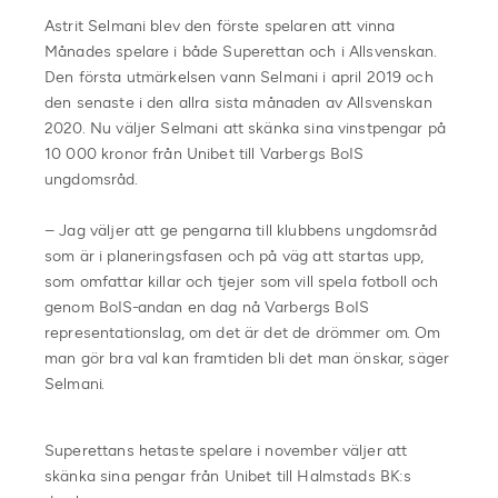
Astrit Selmani blev den förste spelaren att vinna
Månades spelare i både Superettan och i Allsvenskan.
Den första utmärkelsen vann Selmani i april 2019 och
den senaste i den allra sista månaden av Allsvenskan
2020. Nu väljer Selmani att skänka sina vinstpengar på
10 000 kronor från Unibet till Varbergs BoIS
ungdomsråd.
– Jag väljer att ge pengarna till klubbens ungdomsråd
som är i planeringsfasen och på väg att startas upp,
som omfattar killar och tjejer som vill spela fotboll och
genom BoIS-andan en dag nå Varbergs BoIS
representationslag, om det är det de drömmer om. Om
man gör bra val kan framtiden bli det man önskar, säger
Selmani.
Superettans hetaste spelare i november väljer att
skänka sina pengar från Unibet till Halmstads BK:s