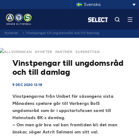
Svenska
Nyheter
>
Vinstpengar till ungdomsråd och till damlag
ALLSVENSKAN
NYHETER
PARTNER
SUPERETTAN
Vinstpengar till ungdomsråd
och till damlag
9 DEC 2020 12:18
Vinstpengarna från Unibet för säsongens sista
Månadens spelare går till Varbergs BoIS
ungdomsråd som är i uppstartsfasen samt till
Halmstads BK:s damlag.
– Om man gör bra val kan framtiden bli det man
önskar, säger Astrit Selmani om sitt val.