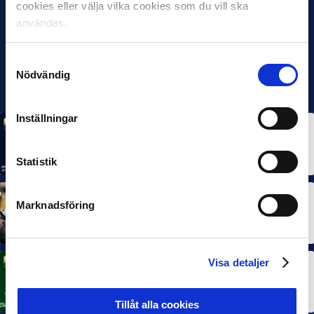
cookies eller välja vilka cookies som du vill ska
användas.
Samtyckesval
Nödvändig
Inställningar
MÅNADENS SPELARE
MÅNADENS TRÄNARE
Rösta på Månadens Spelare & Tränare i juli
7 AUG 2026
Statistik
MÅNADENS SPELARE
MÅNADENS TRÄNARE
Marknadsföring
Dubbla Landskrona-priser när juni summeras
10 JUL 2026
Visa detaljer
MÅNADENS SPELARE
Rösta på Månadens Spelare i juni
3 JUL 2026
Tillåt alla cookies