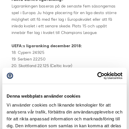
Ligarankingen baseras på de senaste fem säsongernas
spel i Europa. Ju högre placering för en liga desto större
möjlighet att få med fler lag i Europakvalet eller att få
inleda kvalet i ett senare skede. Plats 15 och uppåt
innebär fler lag i kvalet till Champions League.
UEFA:s ligaranking december 2018:
18. Cypern 24.925
19. Serbien 22.250
20. Skottland 22.125 (Celtic kvar)
21. Vitryssland 21.375 (BATE Borisov kvar)
22. Sverige 20.900 (Malmö FF kvar)
23. Norge 20.200
24. Kazakstan 19.250
Denna webbplats använder cookies
Vi använder cookies och liknande teknologier för att
Sverige får 0.500 nya poäng per seger som Malmö
analysera vår trafik, förbättra din användarupplevelse och
FF eventuellt tar i turneringen samt 0.250 poäng för
oavgjort.
för att rikta anpassad information och marknadsföring till
dig. Den information som samlas in kan komma att delas