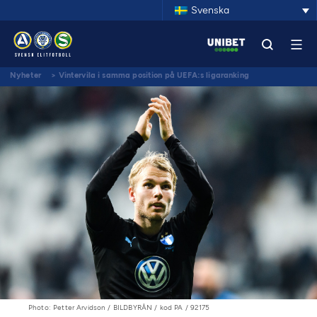
Svenska
Nyheter
>
Vintervila i samma position på UEFA:s ligaranking
Photo: Petter Arvidson / BILDBYRÅN / kod PA / 92175