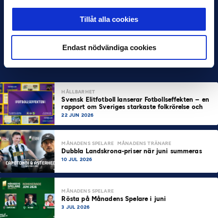
Tillåt alla cookies
Endast nödvändiga cookies
HÅLLBARHET
Svensk Elitfotboll lanserar Fotbollseffekten – en
rapport om Sveriges starkaste folkrörelse och
samhällskraft
22 JUN 2026
MÅNADENS SPELARE
MÅNADENS TRÄNARE
Dubbla Landskrona-priser när juni summeras
10 JUL 2026
MÅNADENS SPELARE
Rösta på Månadens Spelare i juni
3 JUL 2026