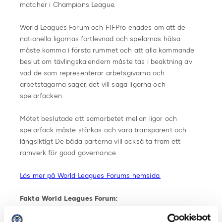
matcher i Champions League.
World Leagues Forum och FIFPro enades om att de
nationella ligornas fortlevnad och spelarnas hälsa
måste komma i första rummet och att alla kommande
beslut om tävlingskalendern måste tas i beaktning av
vad de som representerar arbetsgivarna och
arbetstagarna säger, det vill säga ligorna och
spelarfacken.
Mötet beslutade att samarbetet mellan ligor och
spelarfack måste stärkas och vara transparent och
långsiktigt De båda parterna vill också ta fram ett
ramverk för good governance.
Läs mer på World Leagues Forums hemsida.
Fakta World Leagues Forum:
World Leagues Forum är en organisation bestående av
32 olika fotbollsligor från hela världen, där Svensk