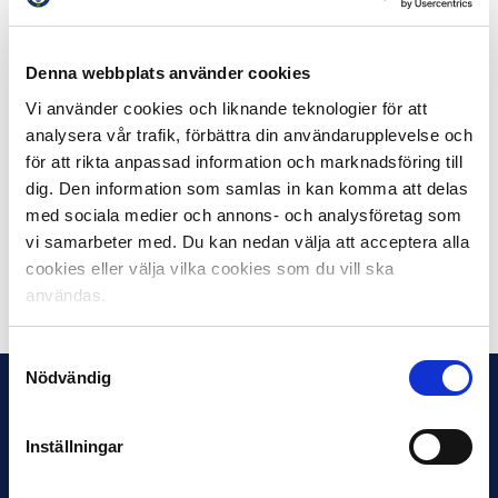
Elitfotboll med Allsvenskan och Superettan är en
medlem. Syftet med World Leagues Forum är att
Denna webbplats använder cookies
förbättra styrande strukturer i världsfotbollen, att
adressera världsfotbollens frågor och utmaningar samt
Vi använder cookies och liknande teknologier för att
skapa ett utbyte mellan medlemsligorna.
analysera vår trafik, förbättra din användarupplevelse och
för att rikta anpassad information och marknadsföring till
Fakta FIFPro:
dig. Den information som samlas in kan komma att delas
FIFPro är en internationell facklig organisation som
med sociala medier och annons- och analysföretag som
representerar professionella fotbollsspelare.
vi samarbeter med. Du kan nedan välja att acceptera alla
cookies eller välja vilka cookies som du vill ska
Dela på Facebook
Dela på Twitter
användas.
Samtyckesval
Nödvändig
Inställningar