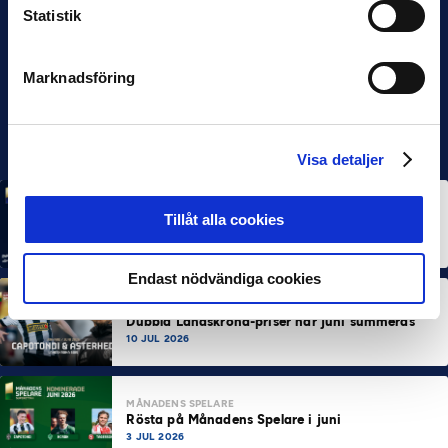
Statistik
Marknadsföring
Visa detaljer
MÅNADENS SPELARE
MÅNADENS TRÄNARE
Tillåt alla cookies
Rösta på Månadens Spelare & Tränare i juli
7 AUG 2026
Endast nödvändiga cookies
MÅNADENS SPELARE
MÅNADENS TRÄNARE
Dubbla Landskrona-priser när juni summeras
10 JUL 2026
MÅNADENS SPELARE
Rösta på Månadens Spelare i juni
3 JUL 2026