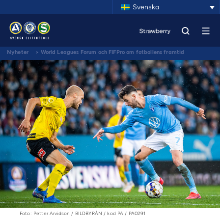
Svenska
Nyheter
>
World Leagues Forum och FIFPro om fotbollens framtid
Foto: Petter Arvidson / BILDBYRÅN / kod PA / PA0291