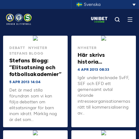
Svenska
DEBATT
NYHETER
NYHETER
STEFANS BLOGG
Här skrivs
Stefans Blogg:
historia…
”Elitsatsning och
4 APR 2013 08:33
fotbollsakademier”
Igår undertecknade SvFF,
5 APR 2013 14:04
SEF och EFD ett
gemensamt avtal
Det är med stilla
rörande
förundran som vi kan
intresseorganisationernas
följa debatten om
rätt till kommersialisering
elitsatsningar för barn
av…
inom idrott. Märklig nog
är det som…