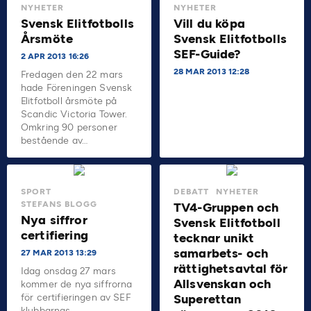
NYHETER
NYHETER
Svensk Elitfotbolls
Vill du köpa
Årsmöte
Svensk Elitfotbolls
SEF-Guide?
2 APR 2013 16:26
28 MAR 2013 12:28
Fredagen den 22 mars
hade Föreningen Svensk
Elitfotboll årsmöte på
Scandic Victoria Tower.
Omkring 90 personer
bestående av…
SPORT
DEBATT
NYHETER
STEFANS BLOGG
TV4-Gruppen och
Nya siffror
Svensk Elitfotboll
certifiering
tecknar unikt
samarbets- och
27 MAR 2013 13:29
rättighetsavtal för
Idag onsdag 27 mars
Allsvenskan och
kommer de nya siffrorna
för certifieringen av SEF
Superettan
klubbarnas