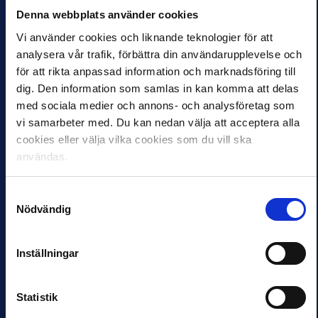
idrotten
Denna webbplats använder cookies
21 MAR 2013 12:19
Vi använder cookies och liknande teknologier för att
Björn Eriksson och
Stefan Dellså har
analysera vår trafik, förbättra din användarupplevelse och
presenterat att gediget
för att rikta anpassad information och marknadsföring till
arbete i sitt
dig. Den information som samlas in kan komma att delas
slutbetänkande kring våld
med sociala medier och annons- och analysföretag som
och brottslighet i…
vi samarbeter med. Du kan nedan välja att acceptera alla
cookies eller välja vilka cookies som du vill ska
användas.
STEFANS BLOGG
NYHETER
St Georges Park
Håll koll på vad
som händer i
11 MAR 2013 15:35
Samtyckesval
Allsvenskan!
Nödvändig
Jag tillbringade förra
veckan fyra dagar på
6 MAR 2013 08:31
Englands
Vill du också ha
Fotbollsförbunds nya
Inställningar
Allsvenskans officiella
superanläggning St
app? Ladda ner den…
Georges Park som ligger
I…
Statistik