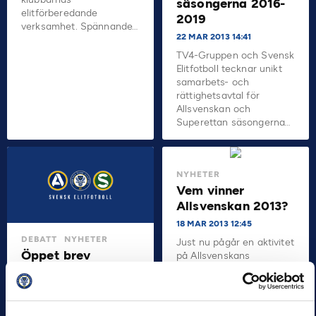
säsongerna 2016-
elitförberedande
2019
verksamhet. Spännande…
22 MAR 2013 14:41
TV4-Gruppen och Svensk
Elitfotboll tecknar unikt
samarbets- och
rättighetsavtal för
Allsvenskan och
Superettan säsongerna…
NYHETER
Vem vinner
Allsvenskan 2013?
18 MAR 2013 12:45
DEBATT
NYHETER
Just nu pågår en aktivitet
Öppet brev
på Allsvenskans
Facebooksida
angående det
(www.facebook.com/Allsvensk
arrangemangsrelaterade
där alla fans har
våldet inom
möjlighet att…