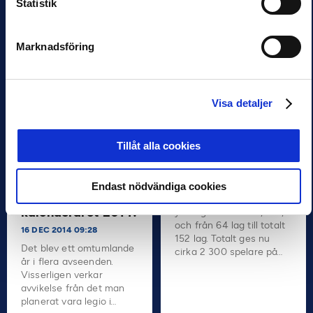
Statistik
kicka igång. Är du? Just
Provide Powerful Player
nu har…
Tracking Technology for
Swedish Premier Football
Marknadsföring
League League-Wide
TRACAB…
Visa detaljer
NYHETSBREV
Ligacupen växer
Tillåt alla cookies
med ny klass och
fler föreningar
16 DEC 2014 09:28
NYHETSBREV
Endast nödvändiga cookies
Dags att summera
Ligacupen växer med
kalenderåret 2014!
ytterligare en klass, U16,
och från 64 lag till totalt
16 DEC 2014 09:28
152 lag. Totalt ges nu
Det blev ett omtumlande
cirka 2 300 spelare på…
år i flera avseenden.
Visserligen verkar
avvikelse från det man
planerat vara legio i…