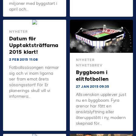
miljoner med byggstart i
april och…
NYHETER
Datum för
Upptaktsträffarna
2015 klart!
2 FEB 2015 11:08
NYHETER
NYHETSBREV
Fotbollssäsongen närmar
Byggboom i
sig och vi inom ligorna
elitfotbollen
ser fram emot årets
säsongsstart! För Er
27 JAN 2015 09:35
planerings skull vill vi
Allsvenskan upplever just
informera…
nu en byggboom. Fyra
arenor har fått en
ansiktslyftning eller
återuppstått i ny, modern
skepnad för…