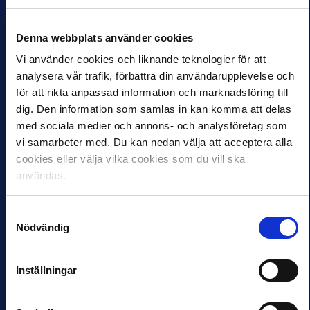
Högre tempo
Lyckad samverkan
nyckeln för
med A-landslaget i
Hammarby
Abu Dhabi
Denna webbplats använder cookies
27 JAN 2015 09:34
27 JAN 2015 09:34
Vi använder cookies och liknande teknologier för att
Hallå där, Mats Jingblad,
Det var inte bara A-
analysera vår trafik, förbättra din användarupplevelse och
sportchef i Hammarby
landslaget som hade en
för att rikta anpassad information och marknadsföring till
Fotboll som inleder
lyckad januariturné i Abu
Allsvenskan 2015 med
Dhabi. Även de allsvenska
dig. Den information som samlas in kan komma att delas
match mot BK Häcken
tränarna fick chansen till
med sociala medier och annons- och analysföretag som
på självaste…
en…
vi samarbeter med. Du kan nedan välja att acceptera alla
cookies eller välja vilka cookies som du vill ska
användas.
NYHETER
NYHETER
PRESSMEDELANDE
Allsvenskan söker
Pressmeddelande:
Sveriges skönaste
Samtyckesval
Allsvenskan inför
Nödvändig
supporter!
TRACAB:s player
16 JAN 2015 15:14
tracking
Snart är väntan över!
Inställningar
technology
Säsongen närmar sig
13 JAN 2015 09:54
med stormsteg och
spelarna är snart redo att
ChyronHego’s TRACAB to