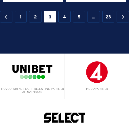
1
2
3
4
5
…
23
HUVUDPARTNER OCH PRESENTING PARTNER
MEDIAPARTNER
ALLSVENSKAN