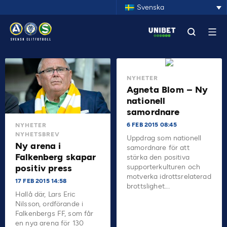
Svenska
NYHETER
Agneta Blom – Ny
nationell
samordnare
6 FEB 2015 08:45
NYHETER
NYHETSBREV
Uppdrag som nationell
Ny arena i
samordnare för att
Falkenberg skapar
stärka den positiva
supporterkulturen och
positiv press
motverka idrottsrelaterad
17 FEB 2015 14:58
brottslighet.…
Hallå där, Lars Eric
Nilsson, ordförande i
Falkenbergs FF, som får
en nya arena för 130