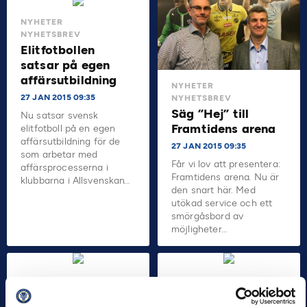
NYHETER
NYHETSBREV
Elitfotbollen
satsar på egen
affärsutbildning
NYHETER
27 JAN 2015 09:35
NYHETSBREV
Säg ”Hej” till
Nu satsar svensk
Framtidens arena
elitfotboll på en egen
affärsutbildning för de
27 JAN 2015 09:35
som arbetar med
Får vi lov att presentera:
affärsprocesserna i
Framtidens arena. Nu är
klubbarna i Allsvenskan…
den snart här. Med
utökad service och ett
smörgåsbord av
möjligheter…
NYHETER
NYHETER
NYHETSBREV
NYHETSBREV