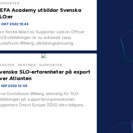
UPPORTER
EFA Academy utbildar Svenska
LO:er
0 OKT 2022 19:43
en första delen av Supporter Liaison Officer
SLO)-utbildningen är nu avklarad. Lena
ustafsson Wiberg, utbildningsansvarig…
YHETER
PARTNER
SUPPORTER
venska SLO-erfarenheter på export
ver Atlanten
 SEP 2022 12:05
ena Gustafsson Wiberg, ansvarig för SLO-
tbildningen på supporterorganisationen
upporters Direct Europe (SDE), blev tidigare…