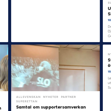
S
U
S
1
D
(
G
N
S
ö
15
L
u
S
ALLSVENSKAN
NYHETER
PARTNER
SUPERETTAN
Samtal om supportersamverkan
m