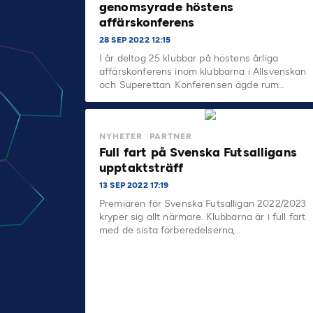
genomsyrade höstens
affärskonferens
28 SEP 2022 12:15
I år deltog 25 klubbar på höstens årliga
affärskonferens inom klubbarna i Allsvenskan
och Superettan. Konferensen ägde rum…
NYHETER
PARTNER
Full fart på Svenska Futsalligans
upptaktsträff
13 SEP 2022 17:19
Premiären för Svenska Futsalligan 2022/2023
kryper sig allt närmare. Klubbarna är i full fart
med de sista förberedelserna,…