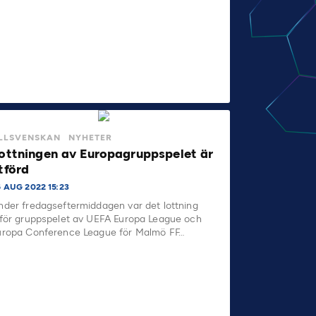
LLSVENSKAN
NYHETER
ottningen av Europagruppspelet är
tförd
6 AUG 2022 15:23
nder fredagseftermiddagen var det lottning
nför gruppspelet av UEFA Europa League och
uropa Conference League för Malmö FF…