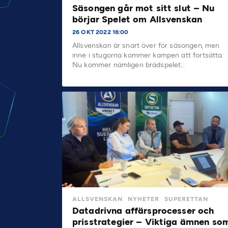
Säsongen går mot sitt slut – Nu
börjar Spelet om Allsvenskan
26 OKT 2022 16:00
Allsvenskan är snart över för säsongen, men
inne i stugorna kommer kampen att fortsätta.
Nu kommer nämligen brädspelet…
ALLSVENSKAN
NYHETER
SUPERETTAN
Datadrivna affärsprocesser och
prisstrategier – Viktiga ämnen so