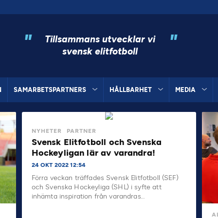
"
"
Tillsammans utvecklar vi
svensk elitfotboll
N
SAMARBETSPARTNERS
HÅLLBARHET
MEDIA
NYHETER
PARTNER
Svensk Elitfotboll och Svenska
Hockeyligan lär av varandra!
24 OKT 2022 12:54
Förra veckan träffades Svensk Elitfotboll (SEF)
och Svenska Hockeyliga (SHL) i syfte att
inhämta inspiration från varandras…
A