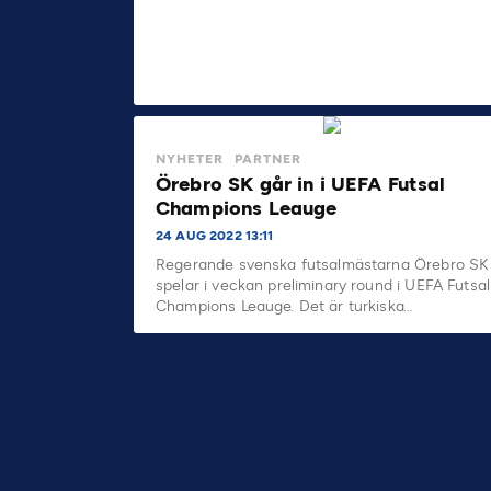
NYHETER
PARTNER
Örebro SK går in i UEFA Futsal
Champions Leauge
24 AUG 2022 13:11
Regerande svenska futsalmästarna Örebro SK
spelar i veckan preliminary round i UEFA Futsal
Champions Leauge. Det är turkiska…