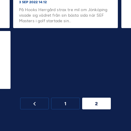
3 SEP 2022 14:12
På Hooks Herrgård strax tre mil om Jönköping
visade sig vädret från sin bästa sida när SEF
Masters i golf startade sin…
1
2