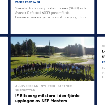
26 SEP 2022 14:58
Svenska Fotbollssupporterunionen (SFSU) och
Svensk Elitfotboll (SEF) genomförde
häromveckan en gemensam strategidag. Bland…
A
L
u
2
U
i
E
ALLSVENSKAN
NYHETER
PARTNER
SUPERETTAN
IF Elfsborg mästare i den fjärde
upplagan av SEF Masters