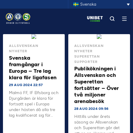
Svenska
ALLSVENSKAN
ALLSVENSKAN
NYHETER
NYHETER
SUPERETTAN
Svenska
SUPPORTER
framgångar i
Publikökningen i
Europa – Tre lag
Allsvenskan och
klara för ligafasen
Superettan
29 AUG 2024 22:57
fortsätter – Över
Malmö FF, IF Elfsborg och
två miljoner
Djurgården är klara för
arenabesök
fortsatt spel i Europa
28 AUG 2024 09:56
under hösten då alla tre
lag kvalificerat sig för…
Hittills under årets
säsong av Allsvenskan
och Superettan går det