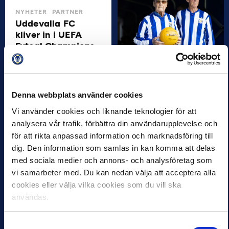
NYHETER
PARTNER
Uddevalla FC
kliver in i UEFA
Futsal Champions
League
ALLSVENSKAN
NYHETER
PARTNER
20 AUG 2024 08:41
Bildspel från den
Uddevalla Futsal Club,
första
regerande mästare i
Denna webbplats använder cookies
jubileumsomgången
Svenska Futsalligan,
Vi använder cookies och liknande teknologier för att
kliver under onsdagen in i
19 AUG 2024 15:04
UEFA Futsal Champions
analysera vår trafik, förbättra din användarupplevelse och
I helgen spelades den
Leagues…
för att rikta anpassad information och marknadsföring till
första av två
dig. Den information som samlas in kan komma att delas
jubileumsomgångar för
att fira och
med sociala medier och annons- och analysföretag som
uppmärksamma
vi samarbeter med. Du kan nedan välja att acceptera alla
Allsvenskans 100-åriga
cookies eller välja vilka cookies som du vill ska
historia. Totalt…
användas.
Samtyckesval
ALLSVENSKAN