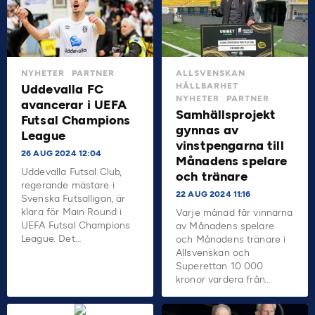
NYHETER
PARTNER
ALLSVENSKAN
HÅLLBARHET
Uddevalla FC
NYHETER
PARTNER
avancerar i UEFA
Samhällsprojekt
Futsal Champions
gynnas av
League
vinstpengarna till
26 AUG 2024 12:04
Månadens spelare
Uddevalla Futsal Club,
och tränare
regerande mästare i
22 AUG 2024 11:16
Svenska Futsalligan, är
klara för Main Round i
Varje månad får vinnarna
UEFA Futsal Champions
av Månadens spelare
League. Det…
och Månadens tränare i
Allsvenskan och
Superettan 10 000
kronor vardera från…