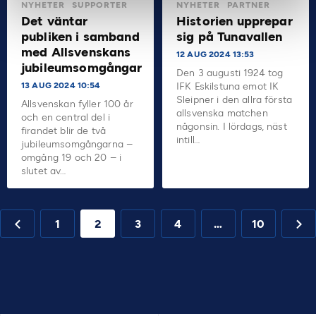
NYHETER
SUPPORTER
NYHETER
PARTNER
Det väntar
Historien upprepar
publiken i samband
sig på Tunavallen
med Allsvenskans
12 AUG 2024 13:53
jubileumsomgångar
Den 3 augusti 1924 tog
13 AUG 2024 10:54
IFK Eskilstuna emot IK
Sleipner i den allra första
Allsvenskan fyller 100 år
allsvenska matchen
och en central del i
någonsin. I lördags, näst
firandet blir de två
intill…
jubileumsomgångarna –
omgång 19 och 20 – i
slutet av…
1
2
3
4
…
10