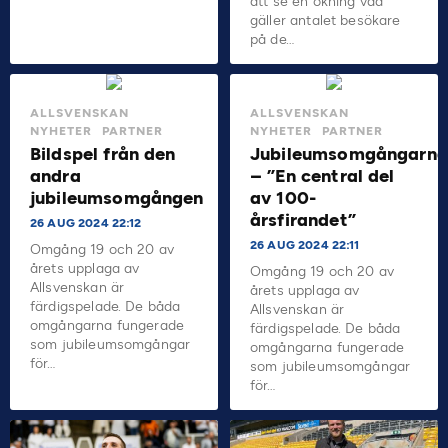
att se en ökning vad
gäller antalet besökare
på de…
ALLSVENSKAN
ALLSVENSKAN
NYHETER
PARTNER
NYHETER
PARTNER
Bildspel från den
Jubileumsomgångarna
andra
– ”En central del
jubileumsomgången
av 100-
årsfirandet”
26 AUG 2024 22:12
26 AUG 2024 22:11
Omgång 19 och 20 av
årets upplaga av
Omgång 19 och 20 av
Allsvenskan är
årets upplaga av
färdigspelade. De båda
Allsvenskan är
omgångarna fungerade
färdigspelade. De båda
som jubileumsomgångar
omgångarna fungerade
för…
som jubileumsomgångar
för…