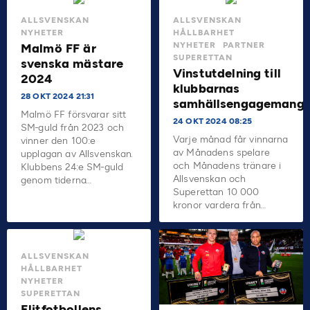
ALLSVENSKAN
ALLSVENSKAN
NYHETER
HÅLLBARHET
NYHETER
PARTNER
Malmö FF är
SUPERETTAN
svenska mästare
Vinstutdelning till
2024
klubbarnas
28 OKT 2024 21:31
samhällsengagemang
Malmö FF försvarar sitt
24 OKT 2024 08:25
SM-guld från 2023 och
Varje månad får vinnarna
vinner den 100:e
av Månadens spelare
upplagan av Allsvenskan.
och Månadens tränare i
Klubbens 24:e SM-guld
Allsvenskan och
genom tiderna…
Superettan 10 000
kronor vardera från…
ALLSVENSKAN
HÅLLBARHET
NYHETER
SUPERETTAN
Elitfotbollens