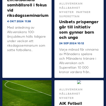
ALLSVENSKAN
samhällsroll i fokus
HÅLLBARHET
vid
NYHETER
PARTNER
riksdagsseminarium
SUPERETTAN
Unibets prispengar
4 OKT 2024 11:38
går till initiativ
Med anledning av
som gynnar barn
Allsvenskans 100-
årsjubileum hölls tidigare
och unga
under veckan ett
24 SEP 2024 10:12
riksdagsseminarium som
Varje månad får vinnarna
satte fotbollens…
av Månadens spelare
och Månadens tränare i
Allsvenskan och
Superettan 10 000
kronor vardera från…
ALLSVENSKAN
HÅLLBARHET
NYHETER
AIK Fotboll