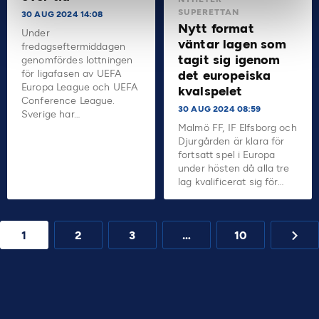
SUPERETTAN
30 AUG 2024 14:08
Nytt format
Under
väntar lagen som
fredagseftermiddagen
tagit sig igenom
genomfördes lottningen
för ligafasen av UEFA
det europeiska
Europa League och UEFA
kvalspelet
Conference League.
30 AUG 2024 08:59
Sverige har…
Malmö FF, IF Elfsborg och
Djurgården är klara för
fortsatt spel i Europa
under hösten då alla tre
lag kvalificerat sig för…
1
2
3
…
10