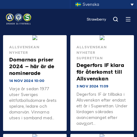
Svenska
ALLSVENSKAN
ALLSVENSKAN
NYHETER
NYHETER
SUPERETTAN
Domarnas priser
Degerfors IF klara
2024 – här är de
för återkomst till
nominerade
Allsvenskan
14 NOV 2024 10:00
3 NOV 2024 11:09
Varje år sedan 1977
Degerfors IF är tillbaka i
utser Sveriges
Allsvenskan efter endast
elitfotbollsdomare årets
ett år i Superettan. Under
spelare, ledare och
lördagen säkrades
domarvän. Vinnarna
avancemanget efter
utses i samband med…
oavgjort…