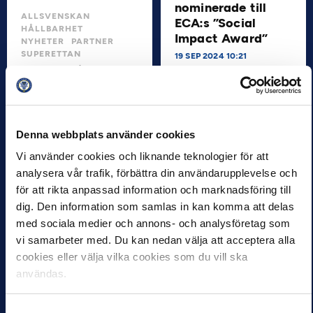
nominerade till
ALLSVENSKAN
ECA:s ”Social
HÅLLBARHET
Impact Award”
NYHETER
PARTNER
SUPERETTAN
19 SEP 2024 10:21
Svensk Elitfotbolls
AIK har av European Club
arbete mot
Association (ECA) blivit
matchfixning – ”Vi
nominerade i kategorin
”Social Impact Award” för
ligger i framkant”
sitt arbete med…
Denna webbplats använder cookies
24 SEP 2024 09:06
Problematiken med
Vi använder cookies och liknande teknologier för att
matchfixning och hur den
analysera vår trafik, förbättra din användarupplevelse och
på bästa sätt kan
för att rikta anpassad information och marknadsföring till
förebyggas är en
ständigt aktuell fråga
dig. Den information som samlas in kan komma att delas
inom elitidrotten.…
med sociala medier och annons- och analysföretag som
vi samarbeter med. Du kan nedan välja att acceptera alla
cookies eller välja vilka cookies som du vill ska
ALLSVENSKAN
användas.
NYHETER
PARTNER
PRESS
SUPERETTAN
Augusti månads
Samtyckesval