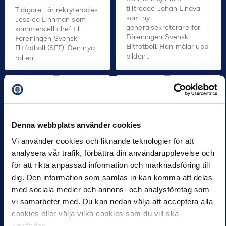
tillträdde Johan Lindvall
Tidigare i år rekryterades
som ny
Jessica Linnman som
generalsekreterare för
kommersiell chef till
Föreningen Svensk
Föreningen Svensk
Elitfotboll. Han målar upp
Elitfotboll (SEF). Den nya
bilden…
rollen…
HÅLLBARHET
ALLSVENSKAN
NYHETER
PARTNER
NYHETER
PRESS
PRESS
SUPERETTAN
SUPPORTER
Svensk Elitfotboll
Denna webbplats använder cookies
Årets publikstart
deltog i
Vi använder cookies och liknande teknologier för att
bättre än
riksdagsseminarium
analysera vår trafik, förbättra din användarupplevelse och
rekordåret 2023
om spelmarknaden
för att rikta anpassad information och marknadsföring till
10 APR 2024 08:31
12 APR 2024 08:51
dig. Den information som samlas in kan komma att delas
Inledningen av
Svensk Elitfotboll deltog
med sociala medier och annons- och analysföretag som
Allsvenskan och
under gårdagen på ett
Superettan har bjudit på
vi samarbeter med. Du kan nedan välja att acceptera alla
riksdagsseminarium om
såväl sportslig dramatik
spelmarknaden
cookies eller välja vilka cookies som du vill ska
som färgsprakande
tillsammans med
användas.