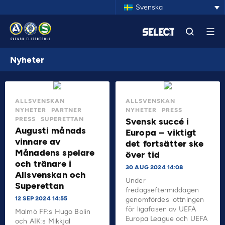
Svenska
Nyheter
ALLSVENSKAN
ALLSVENSKAN
NYHETER
PARTNER
NYHETER
PRESS
PRESS
SUPERETTAN
Svensk succé i
Augusti månads
Europa – viktigt
vinnare av
det fortsätter ske
Månadens spelare
över tid
och tränare i
30 AUG 2024 14:08
Allsvenskan och
Under
Superettan
fredagseftermiddagen
12 SEP 2024 14:55
genomfördes lottningen
för ligafasen av UEFA
Malmö FF:s Hugo Bolin
Europa League och UEFA
och AIK:s Mikkjal