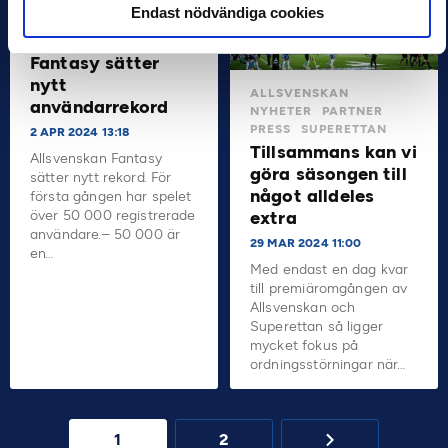
Endast nödvändiga cookies
NYHETER
PRESS
Allsvenskan
Fantasy sätter
nytt
ALLSVENSKAN
användarrekord
NYHETER
PARTNER
PRESS
SUPERETTAN
2 APR 2024 13:18
Tillsammans kan vi
Allsvenskan Fantasy
göra säsongen till
sätter nytt rekord. För
något alldeles
första gången har spelet
över 50 000 registrerade
extra
användare.– 50 000 är
29 MAR 2024 11:00
en…
Med endast en dag kvar
till premiäromgången av
Allsvenskan och
Superettan så ligger
mycket fokus på
ordningsstörningar när…
1
2