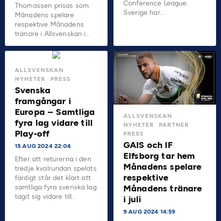
Conference League.
Thomassen prisas som
Sverige har…
Månadens spelare
respektive Månadens
tränare i Allsvenskan i…
ALLSVENSKAN
NYHETER
PRESS
Svenska
framgångar i
Europa – Samtliga
ALLSVENSKAN
fyra lag vidare till
NYHETER
PARTNER
Play-off
PRESS
GAIS och IF
15 AUG 2024 22:04
Elfsborg tar hem
Efter att returerna i den
Månadens spelare
tredje kvalrundan spelats
respektive
färdigt står det klart att
samtliga fyra svenska lag
Månadens tränare
tagit sig vidare till…
i juli
9 AUG 2024 14:59