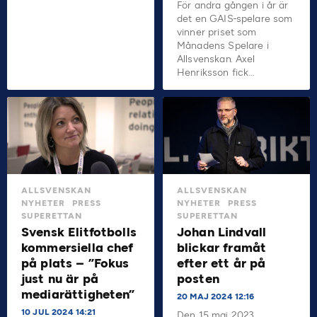
För andra gången i år är
det en GAIS-spelare som
vinner priset som
Månadens Spelare i
Allsvenskan. Axel
Henriksson fick…
ALLSVENSKAN
ALLSVENSKAN
NYHETER
PRESS
NYHETER
PRESS
SUPERETTAN
SUPERETTAN
Svensk Elitfotbolls
Johan Lindvall
kommersiella chef
blickar framåt
på plats – ”Fokus
efter ett år på
just nu är på
posten
mediarättigheten”
20 MAJ 2024 12:16
10 JUL 2024 14:21
Den 15 maj 2023