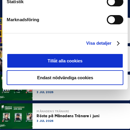
Statistik
Marknadsföring
HÅLLBARHET
Svensk Elitfotboll lanserar Fotbollseffekten – en
rapport om Sveriges starkaste folkrörelse och
samhällskraft
22 JUN 2026
Visa detaljer
MÅNADENS SPELARE
MÅNADENS TRÄNARE
Dubbla Landskrona-priser när juni summeras
Tillåt alla cookies
10 JUL 2026
Endast nödvändiga cookies
MÅNADENS SPELARE
Rösta på Månadens Spelare i juni
3 JUL 2026
MÅNADENS TRÄNARE
Rösta på Månadens Tränare i juni
3 JUL 2026