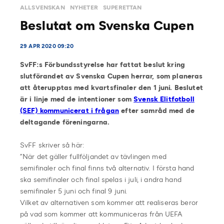
ALLSVENSKAN
NYHETER
SUPERETTAN
Beslutat om Svenska Cupen
29 APR 2020 09:20
SvFF:s Förbundsstyrelse har fattat beslut kring
slutförandet av Svenska Cupen herrar, som planeras
att återupptas med kvartsfinaler den 1 juni. Beslutet
är i linje med de intentioner som
Svensk Elitfotboll
(SEF) kommunicerat i frågan
efter samråd med de
deltagande föreningarna.
SvFF skriver så här:
”När det gäller fullföljandet av tävlingen med
semifinaler och final finns två alternativ. I första hand
ska semifinaler och final spelas i juli, i andra hand
semifinaler 5 juni och final 9 juni.
Vilket av alternativen som kommer att realiseras beror
på vad som kommer att kommuniceras från UEFA