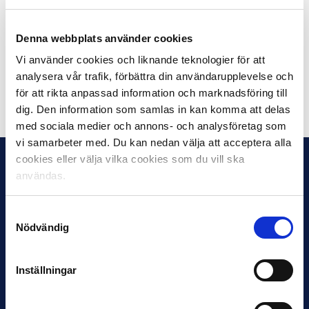
I mitten av maj kommer Svensk Elitfotboll i dialog med
klubbarna, Svenska Fotbollförbundet och
Denna webbplats använder cookies
Folkhälsomyndigehten att bestämma vilket scenario
som är genomförbart.
Vi använder cookies och liknande teknologier för att
analysera vår trafik, förbättra din användarupplevelse och
för att rikta anpassad information och marknadsföring till
Dela på Facebook
Dela på Twitter
dig. Den information som samlas in kan komma att delas
med sociala medier och annons- och analysföretag som
vi samarbeter med. Du kan nedan välja att acceptera alla
cookies eller välja vilka cookies som du vill ska
användas.
Samtyckesval
Nödvändig
Inställningar