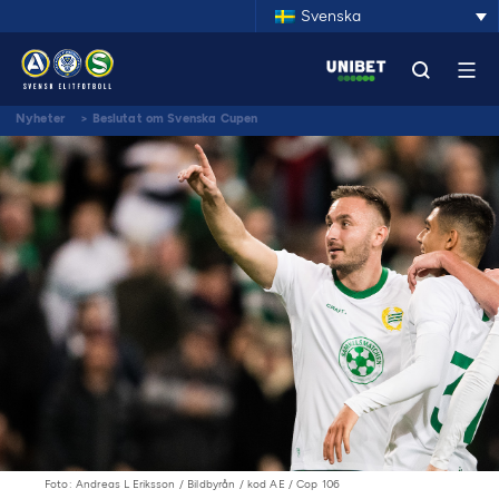
Svenska
Nyheter
>
Beslutat om Svenska Cupen
Foto: Andreas L Eriksson / Bildbyrån / kod AE / Cop 106