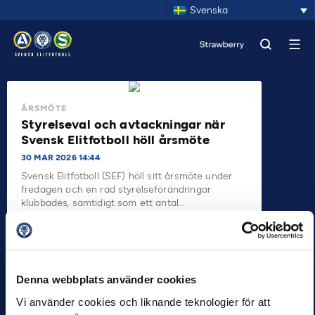
Svenska
ÅRSMÖTE
Styrelseval och avtackningar när
Svensk Elitfotboll höll årsmöte
30 MAR 2026 14:44
Svensk Elitfotboll (SEF) höll sitt årsmöte under
fredagen och en rad styrelseförändringar
klubbades, samtidigt som ett antal…
Denna webbplats använder cookies
Vi använder cookies och liknande teknologier för att