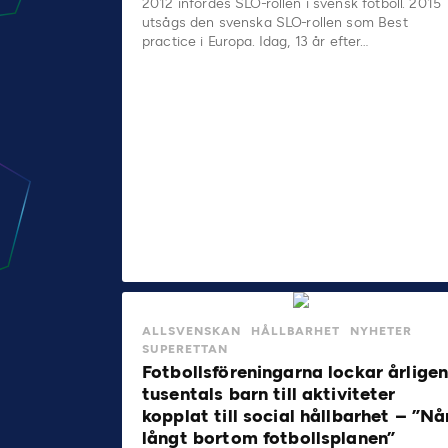
2012 infördes SLO-rollen i svensk fotboll. 2015
utsågs den svenska SLO-rollen som Best
practice i Europa. Idag, 13 år efter…
ALLSVENSKAN
HÅLLBARHET
NYHETER
SUPERETTAN
Fotbollsföreningarna lockar årlige
tusentals barn till aktiviteter
kopplat till social hållbarhet – ”Nå
långt bortom fotbollsplanen”