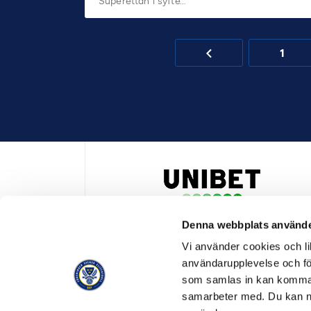
Superettan i syfte…
1
Denna webbplats använde
HUVUDPARTNER OCH PRESENTING PARTNER ALLSVENSKA
Vi använder cookies och lik
användarupplevelse och för
som samlas in kan komma 
samarbeter med. Du kan ned