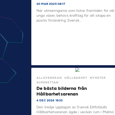
20 MAR 2025 08:17
När utmaningarna som hotar framtiden för vår
unga växer, behövs krafttag för att skapa en
positiv förändring. Svensk…
ALLSVENSKAN
HÅLLBARHET
NYHETER
SUPERETTAN
De bästa bilderna från
Hållbarhetsarenan
4 DEC 2024 16:33
Den tredje upplagan av Svensk Elitfotbolls
Hållbarhetsarenan ägde i veckan rum i Malmö