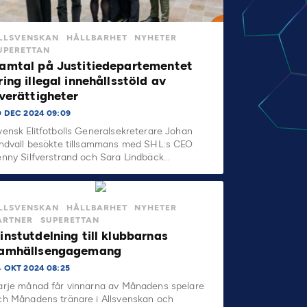
LLSVENSKAN
HÅLLBARHET
NYHETER
UPERETTAN
amtal på Justitiedepartementet
ring illegal innehållsstöld av
iverättigheter
0 DEC 2024 09:09
vensk Elitfotbolls Generalsekreterare Johan
indvall besökte tillsammans med SHL:s CEO
enny Silfverstrand och Sara Lindbäck…
LLSVENSKAN
HÅLLBARHET
NYHETER
ARTNER
SUPERETTAN
instutdelning till klubbarnas
amhällsengagemang
4 OKT 2024 08:25
arje månad får vinnarna av Månadens spelare
ch Månadens tränare i Allsvenskan och