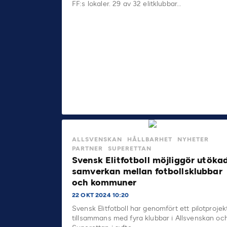
FF:s lokaler. 29 av 32 elitklubbar…
ALLSVENSKAN
HÅLLBARHET
NYHETER
PARTNER
SUPERETTAN
Svensk Elitfotboll möjliggör utöka
samverkan mellan fotbollsklubbar
och kommuner
22 OKT 2024 10:20
Svensk Elitfotboll har genomfört ett pilotprojek
tillsammans med fyra klubbar i Allsvenskan oc