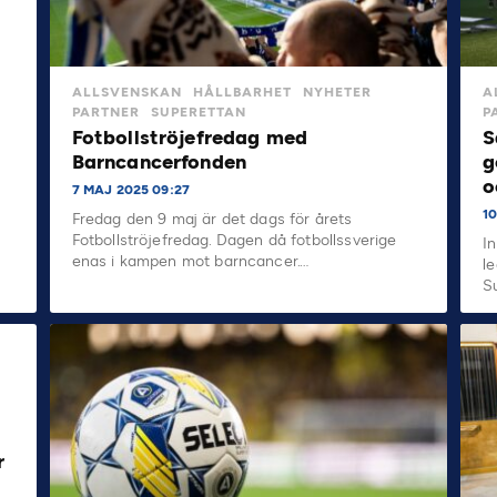
ALLSVENSKAN
HÅLLBARHET
NYHETER
A
PARTNER
SUPERETTAN
P
Fotbollströjefredag med
S
Barncancerfonden
g
o
7 MAJ 2025 09:27
1
Fredag den 9 maj är det dags för årets
Fotbollströjefredag. Dagen då fotbollssverige
I
enas i kampen mot barncancer.…
l
S
n
r