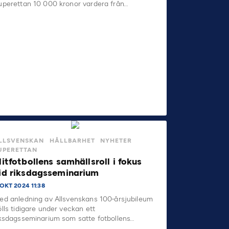
uperettan 10 000 kronor vardera från…
LLSVENSKAN
HÅLLBARHET
NYHETER
UPERETTAN
litfotbollens samhällsroll i fokus
id riksdagsseminarium
OKT 2024 11:38
ed anledning av Allsvenskans 100-årsjubileum
ölls tidigare under veckan ett
iksdagsseminarium som satte fotbollens…