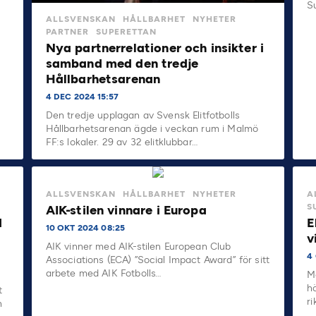
S
ALLSVENSKAN
HÅLLBARHET
NYHETER
PARTNER
SUPERETTAN
Nya partnerrelationer och insikter i
samband med den tredje
Hållbarhetsarenan
4 DEC 2024 15:57
Den tredje upplagan av Svensk Elitfotbolls
Hållbarhetsarenan ägde i veckan rum i Malmö
FF:s lokaler. 29 av 32 elitklubbar…
ALLSVENSKAN
HÅLLBARHET
NYHETER
A
S
AIK-stilen vinnare i Europa
d
E
10 OKT 2024 08:25
v
AIK vinner med AIK-stilen European Club
4 
Associations (ECA) ”Social Impact Award” för sitt
arbete med AIK Fotbolls…
M
h
t
r
h