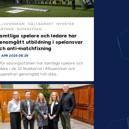
LLSVENSKAN
HÅLLBARHET
NYHETER
ARTNER
SUPERETTAN
amtliga spelare och ledare har
enomgått utbildning i spelansvar
ch anti-matchfixning
0 APR 2025 08:29
nför säsongsstarten har samtliga spelare och
edare i de 32 klubbarna i Allsvenskan och
uperettan genomgått två olika…