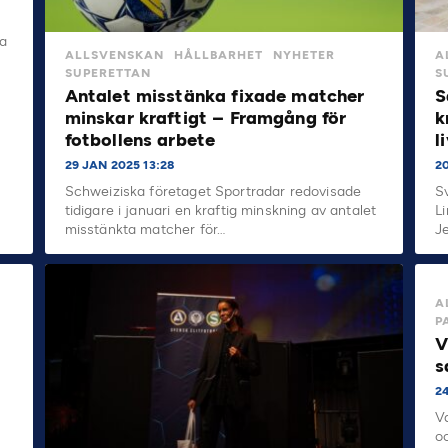
a
ALLSVENSKAN
HÅLLBARHET
NYHETER
A
SUPERETTAN
S
Antalet misstänka fixade matcher
S
minskar kraftigt – Framgång för
k
fotbollens arbete
l
29 JAN 2025 13:28
2
Schweiziska företaget Sportradar redovisade
S
tidigare i januari en kraftig minskning av antalet
L
misstänkta matcher för…
J
A
P
V
s
2
V
o